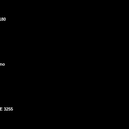
180
Uno
E 3255