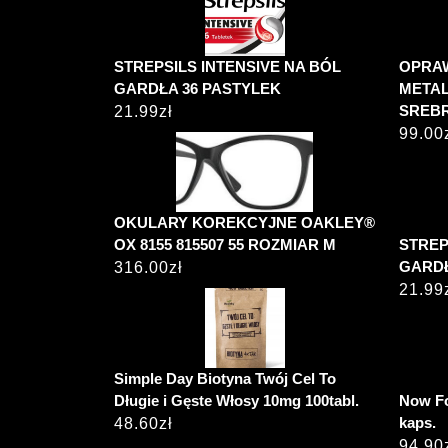
STREPSILS INTENSIVE NA BÓL
OPRAW
GARDŁA 36 PASTYLEK
METAL
SREBR
21.99
zł
99.00
OKULARY KOREKCYJNE OAKLEY®
OX 8155 815507 55 ROZMIAR M
STREP
GARDŁ
316.00
zł
21.99
Simple Day Biotyna Twój Cel To
Długie i Gęste Włosy 10mg 100tabl.
Now Fo
kaps.
48.60
zł
94.90