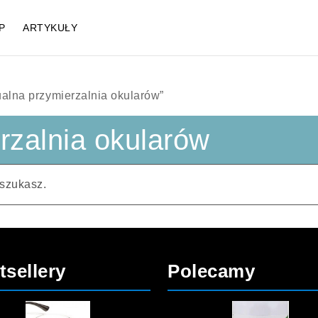
P
ARTYKUŁY
ualna przymierzalnia okularów”
rzalnia okularów
 szukasz.
tsellery
Polecamy