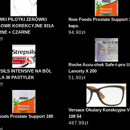
KI PILOTKI ZERÓWKI
Now Foods Prostate Support 
OWE KOREKCYJNE 931A
kaps.
NE + CZARNE
94.90
zł
zł
Roche Accu-chek Safe-t-pro 
SILS INTENSIVE NA BÓL
Lancety X 200
A 36 PASTYLEK
51.90
zł
zł
Versace Okulary Korekcyjne V
ods Prostate Support 180
108 54
487.99
zł
zł