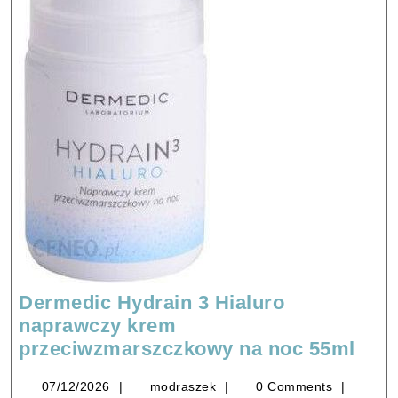
Dermedic Hydrain 3 Hialuro
naprawczy krem
Der
przeciwzmarszczkowy na noc 55ml
Hydr
07/12/2026
modraszek
07/12/2026
modraszek
0 Comments
3