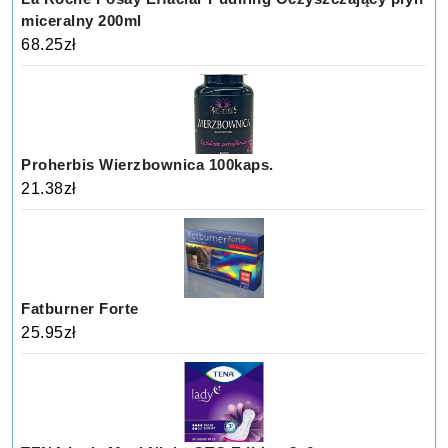
miceralny 200ml
68.25
zł
Proherbis Wierzbownica 100kaps.
21.38
zł
Fatburner Forte
25.95
zł