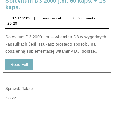
Solevitum D3 2000 j.m. 60 kaps. + 15
Solevitum
kaps.
D3
07/14/2026
modraszek
07/14/2026
modraszek
0 Comments
2000
20:29
j.m.
60
Solevitum D3 2000 j.m. – witamina D3 w wygodnych
kaps.
kapsułkach Jeśli szukasz prostego sposobu na
+
codzienną suplementację witaminy D3, dobrze...
15
kaps.
Read
Read Full
Full
Sprawdź Także
zzzzz