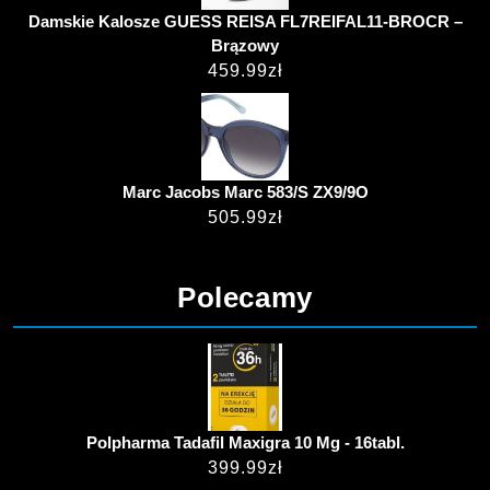
Damskie Kalosze GUESS REISA FL7REIFAL11-BROCR –
Brązowy
459.99
zł
Marc Jacobs Marc 583/S ZX9/9O
505.99
zł
Polecamy
Polpharma Tadafil Maxigra 10 Mg - 16tabl.
399.99
zł