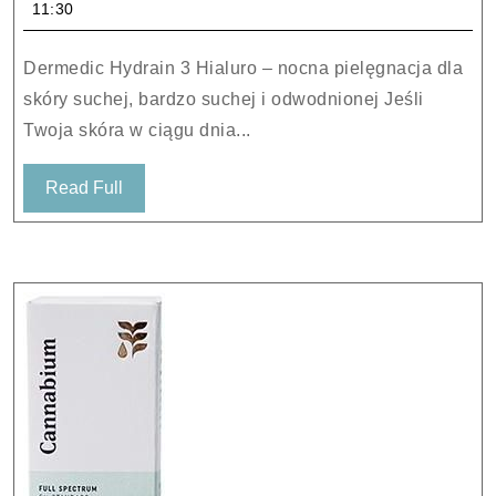
11:30
Hial
nap
Dermedic Hydrain 3 Hialuro – nocna pielęgnacja dla
kre
skóry suchej, bardzo suchej i odwodnionej Jeśli
prz
Twoja skóra w ciągu dnia...
na
noc
Read
Read Full
55m
Full