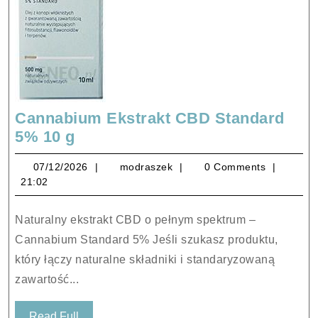
Cannabium Ekstrakt CBD Standard
Cannabium
5% 10 g
Ekstrakt
07/12/2026
modraszek
07/12/2026
modraszek
0 Comments
CBD
21:02
Standard
5%
Naturalny ekstrakt CBD o pełnym spektrum –
10
Cannabium Standard 5% Jeśli szukasz produktu,
g
który łączy naturalne składniki i standaryzowaną
zawartość...
Read
Read Full