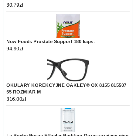
30.79
zł
Now Foods Prostate Support 180 kaps.
94.90
zł
OKULARY KOREKCYJNE OAKLEY® OX 8155 815507
55 ROZMIAR M
316.00
zł
La Roche Posay Effaclar Pudifing Oczyszczający płyn