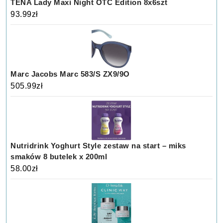
TENA Lady Maxi Night OTC Edition 8x6szt
93.99
zł
Marc Jacobs Marc 583/S ZX9/9O
505.99
zł
Nutridrink Yoghurt Style zestaw na start – miks
smaków 8 butelek x 200ml
58.00
zł