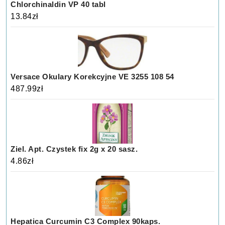
Chlorchinaldin VP 40 tabl
13.84
zł
Versace Okulary Korekcyjne VE 3255 108 54
487.99
zł
Ziel. Apt. Czystek fix 2g x 20 sasz.
4.86
zł
Hepatica Curcumin C3 Complex 90kaps.