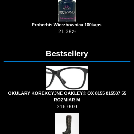
Proherbis Wierzbownica 100kaps.
21.38
zł
Bestsellery
OKULARY KOREKCYJNE OAKLEY® OX 8155 815507 55
ROZMIAR M
316.00
zł