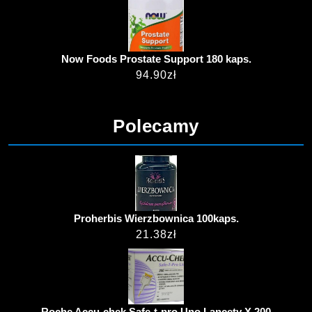
Now Foods Prostate Support 180 kaps.
94.90
zł
Polecamy
Proherbis Wierzbownica 100kaps.
21.38
zł
Roche Accu-chek Safe-t-pro Uno Lancety X 200