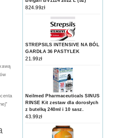
Bvlgari BV1114 2022 L (52)
824.99
zł
STREPSILS INTENSIVE NA BÓL
GARDŁA 36 PASTYLEK
21.99
zł
ekawą
pów
ucenta
Neilmed Pharmaceuticals SINUS
RINSE Kit zestaw dla dorosłych
nej”
z butelką 240ml i 10 sasz.
43.99
zł
a