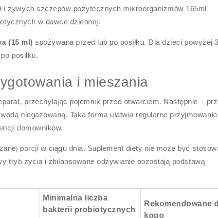
ł i żywych szczepów pożytecznych mikroorganizmów 165ml
biotycznych w dawce dziennej.
wa (15 ml)
spożywana przed lub po posiłku. Dla dzieci powyżej 3
po posiłku.
ygotowania i mieszania
parat, przechylając pojemnik przed otwarciem. Następnie – pr
wodą niegazowaną. Taka forma ułatwia regularne przyjmowanie 
encji domowników.
zanej porcji w ciągu dnia. Suplement diety nie może być stoso
wy tryb życia i zbilansowane odżywianie pozostają podstawą
Minimalna liczba
Rekomendowane d
bakterii probiotycznych
kogo