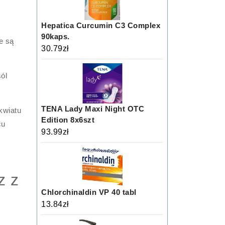
Hepatica Curcumin C3 Complex
i
90kaps.
e są
30.79
zł
ól
TENA Lady Maxi Night OTC
kwiatu
Edition 8x6szt
cu
93.99
zł
z z
Chlorchinaldin VP 40 tabl
13.84
zł