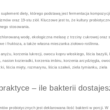
uplement diety, którego podstawą jest fermentacja kompozycj
mów oraz 19-stu ziół. Kluczowe jest to, że kultury probiotyczn
rnego stosowania.
echlorowaną wodę, ekologiczna melasę z trzciny cukrowej oraz s
e i fruktoza, a także własna mieszanka ziołowo-roślinna.
yżu, korzenia lukrecji, owocu kopru włoskiego, liścia bazylii, 
, nasion kozieradki, korzenia imbiru, korzenia arcydzięgla, owo
ki, liścia mięty, rozmarynu, liścia szałwii, ziela tymianku, ziela
raktyce – ile bakterii dostajes
w probiotycznych jest deklarowana ilość bakterii w porcji. W