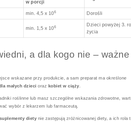
w porcji
6
min. 4,5 x 10
Dorośli
Dzieci powyżej 3. r
6
min. 1,5 x 10
życia
iedni, a dla kogo nie – ważne
iejsce wskazane przy produkcie, a sam preparat ma określone
dla małych dzieci
oraz
kobiet w ciąży
.
adniki roślinne lub masz szczególne wskazania zdrowotne, wart
ować wybór z lekarzem lub farmaceutą.
suplementy diety
nie zastępują zróżnicowanej diety, a ich rola 