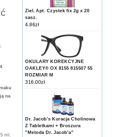
ść
Ziel. Apt. Czystek fix 2g x 20
sasz.
4.86
zł
,
OKULARY KOREKCYJNE
4
OAKLEY® OX 8155 815507 55
ROZMIAR M
316.00
zł
smaku
ją na
Dr. Jacob's Kuracja Cholinowa
Z Tabletkami + Broszura
"Metoda Dr. Jacob'a"
5 ml.