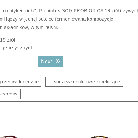
probiotyk + zioła”, Probiotics SCD PROBIOTICA 19 ziół i żywyc
l łączy w jednej butelce fermentowaną kompozycję
 składników, w tym reishi.
19 ziół
i genetycznych
Next post:
Next
 przeciwsłoneczne
soczewki kolorowe korekcyjne
nexpress