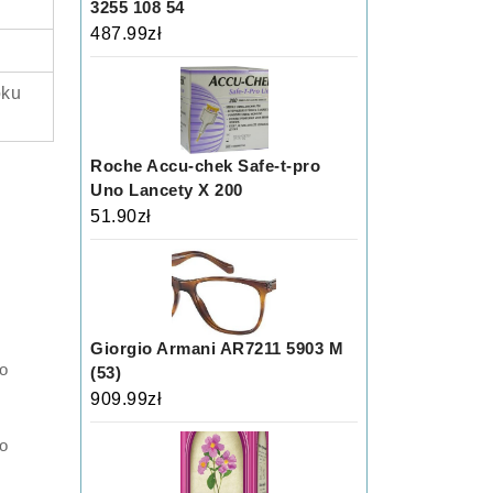
3255 108 54
487.99
zł
oku
Roche Accu-chek Safe-t-pro
Uno Lancety X 200
51.90
zł
Giorgio Armani AR7211 5903 M
o
(53)
909.99
zł
to