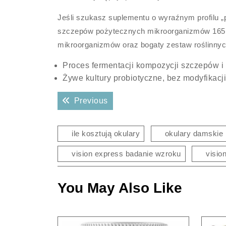
Jeśli szukasz suplementu o wyraźnym profilu „
szczepów pożytecznych mikroorganizmów 165m
mikroorganizmów oraz bogaty zestaw roślinnych
Proces fermentacji kompozycji szczepów i 
Żywe kultury probiotyczne, bez modyfikacj
Nawigacja
Previous post:
Previous
wpisu
ile kosztują okulary
okulary damskie
vision express badanie wzroku
visio
You May Also Like