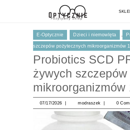
Skip
to
SKLE
content
Skip
to
E-Optycznie
Dzieci i niemowlęta
,
P
Content
szczepów pożytecznych mikroorganizmów 
Probiotics SCD P
żywych szczepów 
mikroorganizmów
07/17/2026
modraszek
07/17/2026
modraszek
0 Com