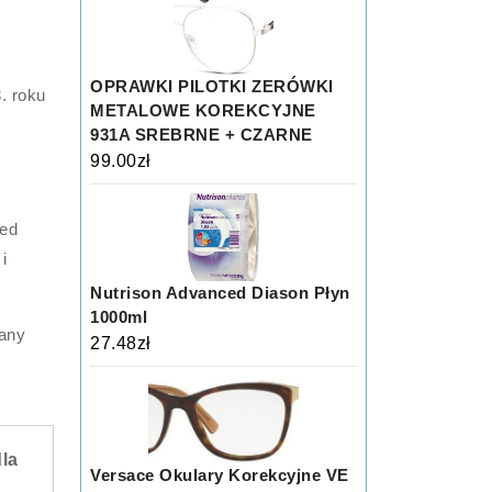
OPRAWKI PILOTKI ZERÓWKI
. roku
METALOWE KOREKCYJNE
931A SREBRNE + CZARNE
99.00
zł
zed
i
Nutrison Advanced Diason Płyn
1000ml
wany
27.48
zł
la
Versace Okulary Korekcyjne VE