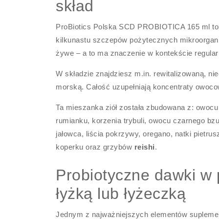
skład
ProBiotics Polska SCD PROBIOTICA 165 ml to s
kilkunastu szczepów pożytecznych mikroorganiz
żywe – a to ma znaczenie w kontekście regula
W składzie znajdziesz m.in. rewitalizowaną, ni
morską. Całość uzupełniają koncentraty owocow
Ta mieszanka ziół została zbudowana z: owocu an
rumianku, korzenia trybuli, owocu czarnego bzu
jałowca, liścia pokrzywy, oregano, natki pietrusz
koperku oraz grzybów
reishi
.
Probiotyczne dawki w p
łyżką lub łyżeczką
Jednym z najważniejszych elementów suplementó