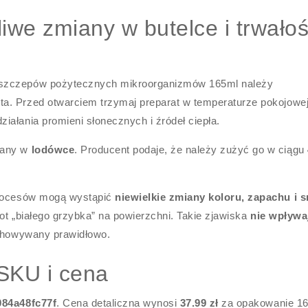
we zmiany w butelce i trwało
 szczepów pożytecznych mikroorganizmów 165ml należy
a. Przed otwarciem trzymaj preparat w temperaturze pokojowej
ziałania promieni słonecznych i źródeł ciepła.
wany w
lodówce
. Producent podaje, że należy zużyć go w ciągu
 procesów mogą wystąpić
niewielkie zmiany koloru, zapachu i 
lot „białego grzybka” na powierzchni. Takie zjawiska
nie wpływa
zechowywany prawidłowo.
SKU i cena
84a48fc77f
. Cena detaliczna wynosi
37.99 zł
za opakowanie 16