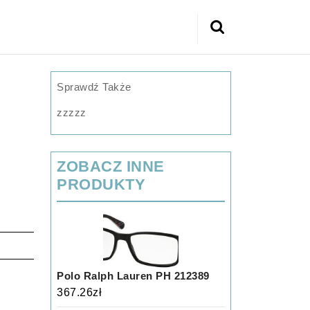
Search
for:
Sprawdź Także
zzzzz
ZOBACZ INNE
PRODUKTY
Polo Ralph Lauren PH 212389
367.26
zł