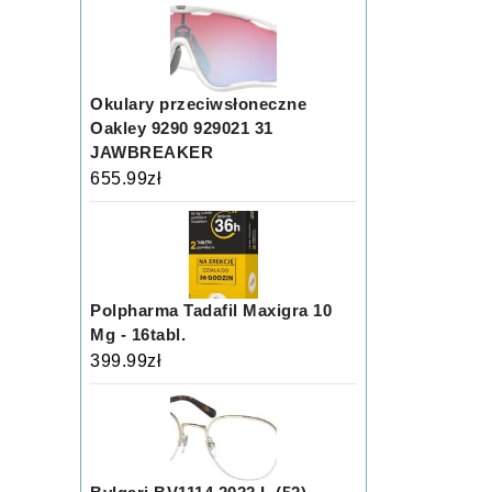
Okulary przeciwsłoneczne
Oakley 9290 929021 31
JAWBREAKER
655.99
zł
Polpharma Tadafil Maxigra 10
Mg - 16tabl.
399.99
zł