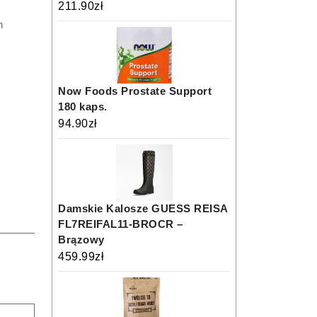
211.90
zł
h
Now Foods Prostate Support
180 kaps.
94.90
zł
Damskie Kalosze GUESS REISA
FL7REIFAL11-BROCR –
Brązowy
459.99
zł