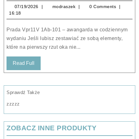
Vpr11V
07/19/2026
modraszek
07/19/2026
modraszek
0 Comments
1Ab-
16:18
101
Prada Vpr11V 1Ab-101 – awangarda w codziennym
wydaniu Jeśli lubisz zestawiać ze sobą elementy,
które na pierwszy rzut oka nie...
Read
Read Full
Full
Sprawdź Także
zzzzz
ZOBACZ INNE PRODUKTY