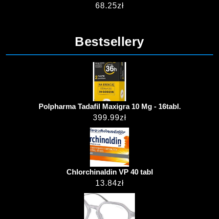
68.25
zł
Bestsellery
Polpharma Tadafil Maxigra 10 Mg - 16tabl.
399.99
zł
Chlorchinaldin VP 40 tabl
13.84
zł