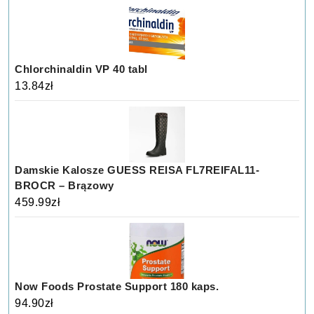
Chlorchinaldin VP 40 tabl
13.84
zł
Damskie Kalosze GUESS REISA FL7REIFAL11-
BROCR – Brązowy
459.99
zł
Now Foods Prostate Support 180 kaps.
94.90
zł