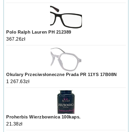
Polo Ralph Lauren PH 212389
367.26
zł
Okulary Przeciwsłoneczne Prada PR 11YS 17B08N
1 267.63
zł
Proherbis Wierzbownica 100kaps.
21.38
zł