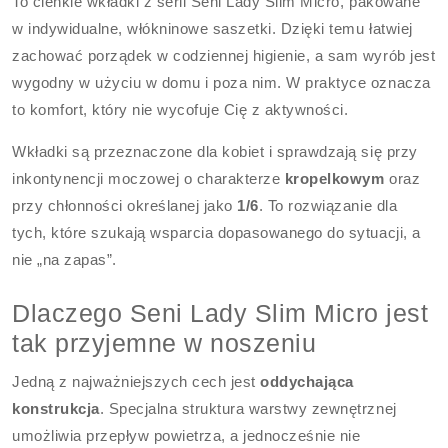
To cienkie wkładki z serii Seni Lady Slim Micro, pakowane
w indywidualne, włókninowe saszetki. Dzięki temu łatwiej
zachować porządek w codziennej higienie, a sam wyrób jest
wygodny w użyciu w domu i poza nim. W praktyce oznacza
to komfort, który nie wycofuje Cię z aktywności.
Wkładki są przeznaczone dla kobiet i sprawdzają się przy
inkontynencji moczowej o charakterze
kropelkowym
oraz
przy chłonności określanej jako
1/6
. To rozwiązanie dla
tych, które szukają wsparcia dopasowanego do sytuacji, a
nie „na zapas”.
Dlaczego Seni Lady Slim Micro jest
tak przyjemne w noszeniu
Jedną z najważniejszych cech jest
oddychająca
konstrukcja
. Specjalna struktura warstwy zewnętrznej
umożliwia przepływ powietrza, a jednocześnie nie