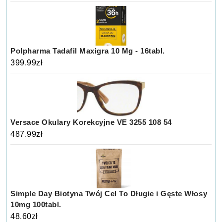
Polpharma Tadafil Maxigra 10 Mg - 16tabl.
399.99
zł
Versace Okulary Korekcyjne VE 3255 108 54
487.99
zł
Simple Day Biotyna Twój Cel To Długie i Gęste Włosy
10mg 100tabl.
48.60
zł