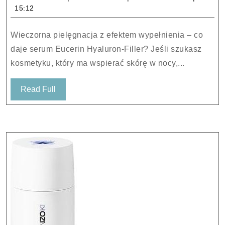
Filler
15:12
Hyaluron-
Filler
Wieczorna pielęgnacja z efektem wypełnienia – co
serum
daje serum Eucerin Hyaluron-Filler? Jeśli szukasz
regenerująco
kosmetyku, który ma wspierać skórę w nocy,...
wypełniające
na
Read
Read Full
noc
Full
30
ml