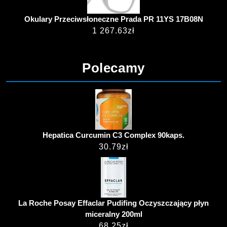
Okulary Przeciwsłoneczne Prada PR 11YS 17B08N
1 267.63
zł
Polecamy
Hepatica Curcumin C3 Complex 90kaps.
30.79
zł
La Roche Posay Effaclar Pudifing Oczyszczający płyn
miceralny 200ml
68.25
zł