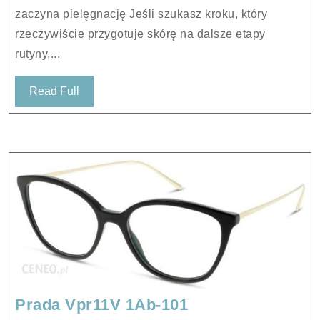
odświeżaj
zaczyna pielęgnację Jeśli szukasz kroku, który
200ml
rzeczywiście przygotuje skórę na dalsze etapy
rutyny,...
Read
Read Full
Full
Prada
Prada Vpr11V 1Ab-101