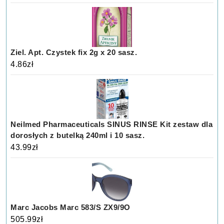
Ziel. Apt. Czystek fix 2g x 20 sasz.
4.86
zł
Neilmed Pharmaceuticals SINUS RINSE Kit zestaw dla
dorosłych z butelką 240ml i 10 sasz.
43.99
zł
Marc Jacobs Marc 583/S ZX9/9O
505.99
zł