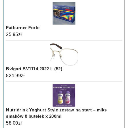
Fatburner Forte
25.95
zł
Bvlgari BV1114 2022 L (52)
824.99
zł
Nutridrink Yoghurt Style zestaw na start – miks
smaków 8 butelek x 200ml
58.00
zł