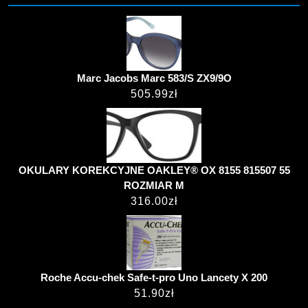
Marc Jacobs Marc 583/S ZX9/9O
505.99
zł
OKULARY KOREKCYJNE OAKLEY® OX 8155 815507 55
ROZMIAR M
316.00
zł
Roche Accu-chek Safe-t-pro Uno Lancety X 200
51.90
zł