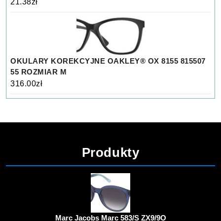
21.38
zł
OKULARY KOREKCYJNE OAKLEY® OX 8155 815507
55 ROZMIAR M
316.00
zł
Produkty
Marc Jacobs Marc 583/S ZX9/9O