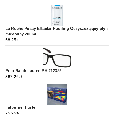
La Roche Posay Effaclar Pudifing Oczyszczający płyn
miceralny 200ml
68.25
zł
Polo Ralph Lauren PH 212389
367.26
zł
Fatburner Forte
25.95
zł