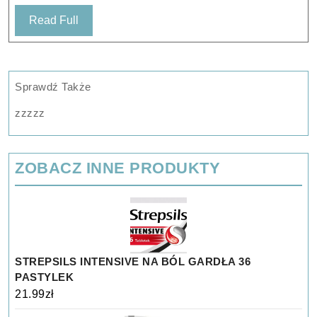
-0.
Read
Read Full
Oś
Full
10
&
BC
Sprawdź Także
8.5
zzzzz
ZOBACZ INNE PRODUKTY
STREPSILS INTENSIVE NA BÓL GARDŁA 36
PASTYLEK
21.99
zł