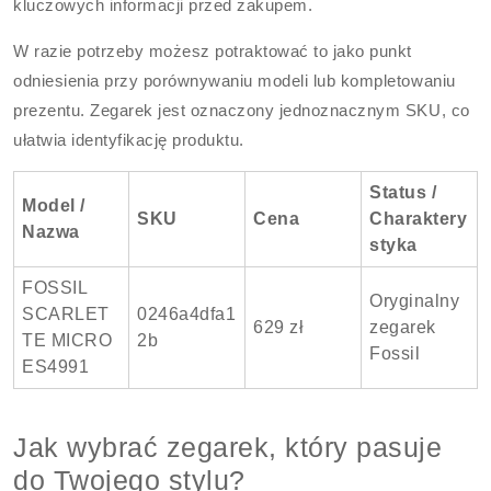
kluczowych informacji przed zakupem.
W razie potrzeby możesz potraktować to jako punkt
odniesienia przy porównywaniu modeli lub kompletowaniu
prezentu. Zegarek jest oznaczony jednoznacznym SKU, co
ułatwia identyfikację produktu.
Status /
Model /
SKU
Cena
Charaktery
Nazwa
styka
FOSSIL
Oryginalny
SCARLET
0246a4dfa1
629 zł
zegarek
TE MICRO
2b
Fossil
ES4991
Jak wybrać zegarek, który pasuje
do Twojego stylu?