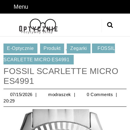
Skip
Menu
Menu
to
content
Skip
Search
to
for:
Content
E-Optycznie
Produkt
,
Zegarki
FOSSIL
SCARLETTE MICRO ES4991
FOSSIL SCARLETTE MICRO
ES4991
07/15/2026
modraszek
07/15/2026
modraszek
0 Comments
20:29