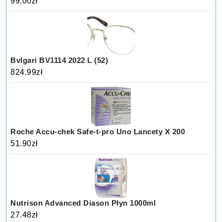
99.00
zł
Bvlgari BV1114 2022 L (52)
824.99
zł
Roche Accu-chek Safe-t-pro Uno Lancety X 200
51.90
zł
Nutrison Advanced Diason Płyn 1000ml
27.48
zł