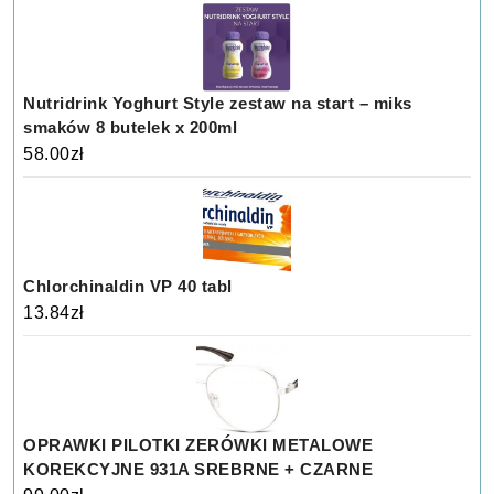
Nutridrink Yoghurt Style zestaw na start – miks
smaków 8 butelek x 200ml
58.00
zł
Chlorchinaldin VP 40 tabl
13.84
zł
OPRAWKI PILOTKI ZERÓWKI METALOWE
KOREKCYJNE 931A SREBRNE + CZARNE