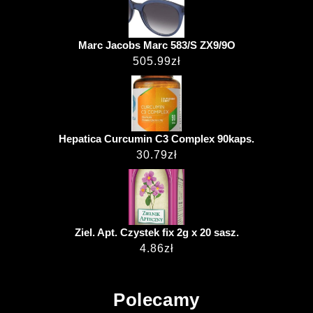
Marc Jacobs Marc 583/S ZX9/9O
505.99
zł
Hepatica Curcumin C3 Complex 90kaps.
30.79
zł
Ziel. Apt. Czystek fix 2g x 20 sasz.
4.86
zł
Polecamy