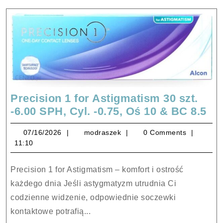
Precision 1 for Astigmatism 30 szt.
Pr
-6.00 SPH, Cyl. -0.75, Oś 10 & BC 8.5
1
07/16/2026
modraszek
07/16/2026
modraszek
0 Comments
for
11:10
As
30
Precision 1 for Astigmatism – komfort i ostrość
szt
każdego dnia Jeśli astygmatyzm utrudnia Ci
-6.
codzienne widzenie, odpowiednie soczewki
SP
kontaktowe potrafią...
Cyl