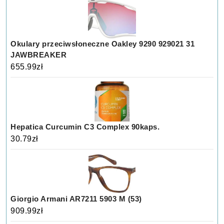
Okulary przeciwsłoneczne Oakley 9290 929021 31
JAWBREAKER
655.99
zł
Hepatica Curcumin C3 Complex 90kaps.
30.79
zł
Giorgio Armani AR7211 5903 M (53)
909.99
zł