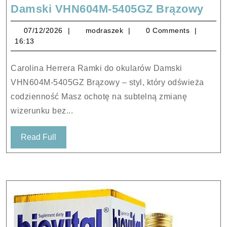
Caro
Damski VHN604M-5405GZ Brązowy
Herr
07/12/2026
modraszek
07/12/2026
modraszek
0 Comments
Ram
16:13
do
oku
Carolina Herrera Ramki do okularów Damski
Dam
VHN604M-5405GZ Brązowy – styl, który odświeża
VHN
codzienność Masz ochotę na subtelną zmianę
540
wizerunku bez...
Brą
Read
Read Full
Full