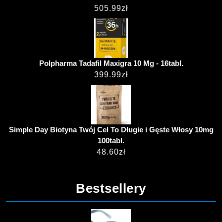
505.99
zł
Polpharma Tadafil Maxigra 10 Mg - 16tabl.
399.99
zł
Simple Day Biotyna Twój Cel To Długie i Gęste Włosy 10mg
100tabl.
48.60
zł
Bestsellery