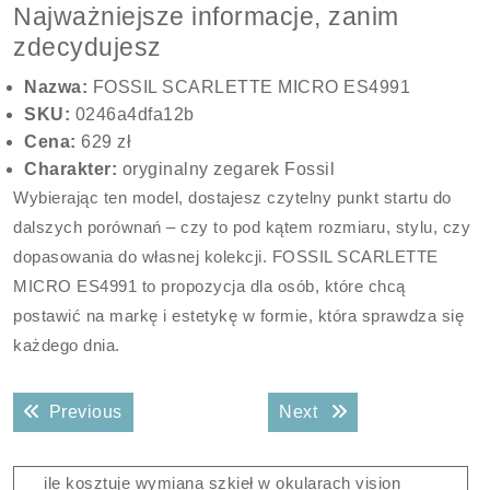
Najważniejsze informacje, zanim
zdecydujesz
Nazwa:
FOSSIL SCARLETTE MICRO ES4991
SKU:
0246a4dfa12b
Cena:
629 zł
Charakter:
oryginalny zegarek Fossil
Wybierając ten model, dostajesz czytelny punkt startu do
dalszych porównań – czy to pod kątem rozmiaru, stylu, czy
dopasowania do własnej kolekcji. FOSSIL SCARLETTE
MICRO ES4991 to propozycja dla osób, które chcą
postawić na markę i estetykę w formie, która sprawdza się
każdego dnia.
Nawigacja
Previous post:
Next post:
Previous
Next
wpisu
ile kosztuje wymiana szkieł w okularach vision