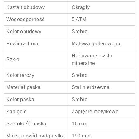
Kształt obudowy
Okrągły
Wodoodporność
5 ATM
Kolor obudowy
Srebro
Powierzchnia
Matowa, polerowana
Hartowane, szkło
Szkło
mineralne
Kolor tarczy
Srebro
Materiał paska
Stal nierdzewna
Kolor paska
Srebro
Zapięcie
Zapięcie motylkowe
Szerokość paska
16 mm
Maks. obwód nadgarstka
190 mm