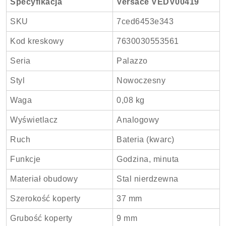
Specyfikacja
Versace VEDV00419
SKU
7ced6453e343
Kod kreskowy
7630030553561
Seria
Palazzo
Styl
Nowoczesny
Waga
0,08 kg
Wyświetlacz
Analogowy
Ruch
Bateria (kwarc)
Funkcje
Godzina, minuta
Materiał obudowy
Stal nierdzewna
Szerokość koperty
37 mm
Grubość koperty
9 mm