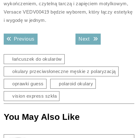
wykończeniem, czytelną tarczą i zapięciem motylkowym,
Versace VEDV00419 będzie wyborem, który łączy estetykę
i wygodę w jednym.
Nawigacja
Previous post:
Next post:
Previous
Next
wpisu
łańcuszek do okularów
okulary przeciwsłoneczne męskie z polaryzacją
oprawki guess
polaroid okulary
vision express szkła
You May Also Like