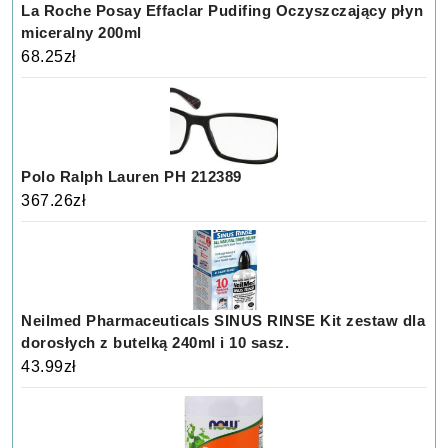
La Roche Posay Effaclar Pudifing Oczyszczający płyn
miceralny 200ml
68.25
zł
Polo Ralph Lauren PH 212389
367.26
zł
Neilmed Pharmaceuticals SINUS RINSE Kit zestaw dla
dorosłych z butelką 240ml i 10 sasz.
43.99
zł