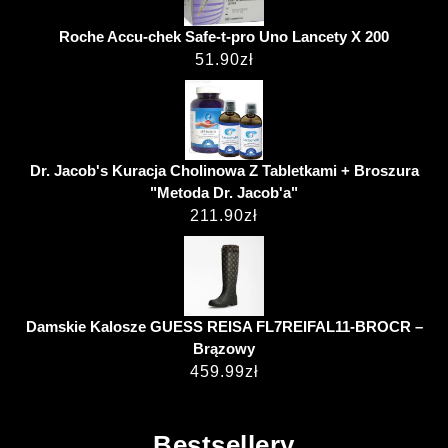
Roche Accu-chek Safe-t-pro Uno Lancety X 200
51.90
zł
Dr. Jacob's Kuracja Cholinowa Z Tabletkami + Broszura
"Metoda Dr. Jacob'a"
211.90
zł
Damskie Kalosze GUESS REISA FL7REIFAL11-BROCR –
Brązowy
459.99
zł
Bestsellery