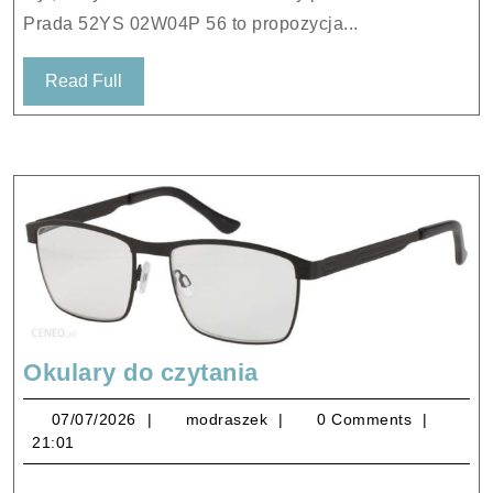
Prada 52YS 02W04P 56 to propozycja...
Read
Read Full
Full
Okulary
Okulary do czytania
do
07/07/2026
modraszek
07/07/2026
modraszek
0 Comments
czytania
21:01