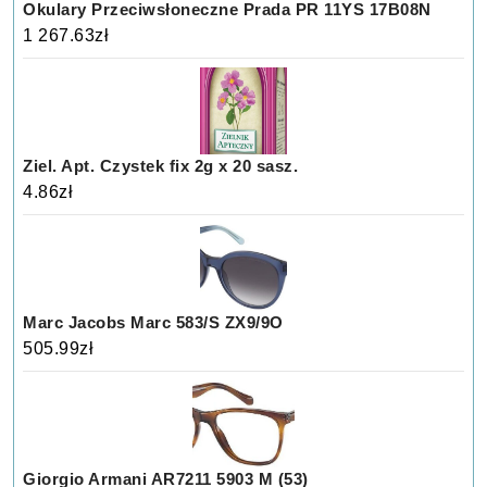
Okulary Przeciwsłoneczne Prada PR 11YS 17B08N
1 267.63
zł
Ziel. Apt. Czystek fix 2g x 20 sasz.
4.86
zł
Marc Jacobs Marc 583/S ZX9/9O
505.99
zł
Giorgio Armani AR7211 5903 M (53)