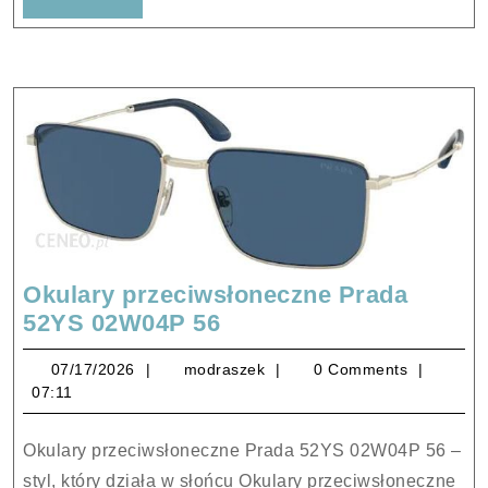
Full
Okulary przeciwsłoneczne Prada
Okulary
52YS 02W04P 56
przeciwsłoneczne
07/17/2026
modraszek
07/17/2026
modraszek
0 Comments
Prada
07:11
52YS
02W04P
Okulary przeciwsłoneczne Prada 52YS 02W04P 56 –
56
styl, który działa w słońcu Okulary przeciwsłoneczne