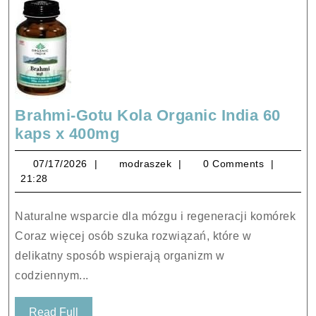
Brahmi-Gotu Kola Organic India 60
Brahmi-
kaps x 400mg
Gotu
07/17/2026
modraszek
07/17/2026
modraszek
0 Comments
Kola
21:28
Organic
India
Naturalne wsparcie dla mózgu i regeneracji komórek
60
Coraz więcej osób szuka rozwiązań, które w
kaps
delikatny sposób wspierają organizm w
x
codziennym...
400mg
Read
Read Full