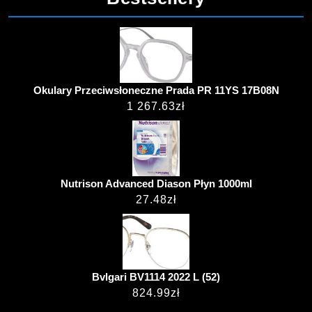
Okulary Przeciwsłoneczne Prada PR 11YS 17B08N
1 267.63
zł
Nutrison Advanced Diason Płyn 1000ml
27.48
zł
Bvlgari BV1114 2022 L (52)
824.99
zł