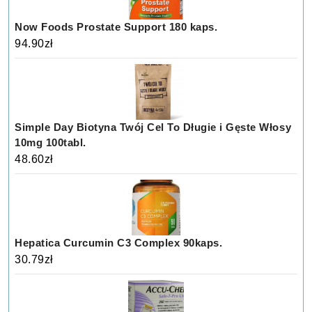
Now Foods Prostate Support 180 kaps.
94.90
zł
Simple Day Biotyna Twój Cel To Długie i Gęste Włosy
10mg 100tabl.
48.60
zł
Hepatica Curcumin C3 Complex 90kaps.
30.79
zł