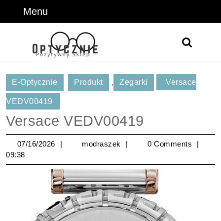
Skip
Menu
Menu
to
content
Skip
Search
to
for:
Content
E-Optycznie
Produkt
,
Zegarki
Versace
VEDV00419
Versace VEDV00419
07/16/2026
modraszek
07/16/2026
modraszek
0 Comments
09:38