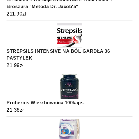
Broszura "Metoda Dr. Jacob'a"
211.90
zł
STREPSILS INTENSIVE NA BÓL GARDŁA 36
PASTYLEK
21.99
zł
Proherbis Wierzbownica 100kaps.
21.38
zł