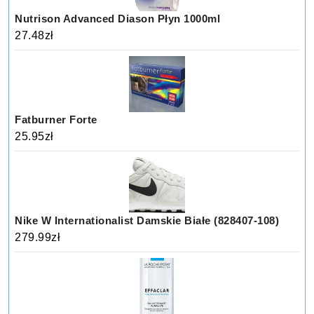
Nutrison Advanced Diason Płyn 1000ml
27.48
zł
Fatburner Forte
25.95
zł
Nike W Internationalist Damskie Białe (828407-108)
279.99
zł