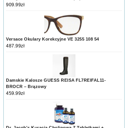
909.99
zł
Versace Okulary Korekcyjne VE 3255 108 54
487.99
zł
Damskie Kalosze GUESS REISA FL7REIFAL11-
BROCR – Brązowy
459.99
zł
Dr. Jacob's Kuracja Cholinowa Z Tabletkami +