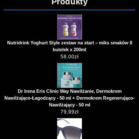
Produkty
Nutridrink Yoghurt Style zestaw na start – miks smaków 8
butelek x 200ml
58.00
zł
Dr Irena Eris Clinic Way Nawilżanie, Dermokrem
Nawilżająco-Łagodzący - 50 ml + Dermokrem Regenerująco-
Nawilżający - 50 ml
79.99
zł