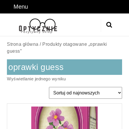
Skip
Menu
Menu
to
content
Skip
Search
to
for:
Content
Strona główna
/ Produkty otagowane „oprawki
guess”
oprawki guess
Wyświetlanie jednego wyniku