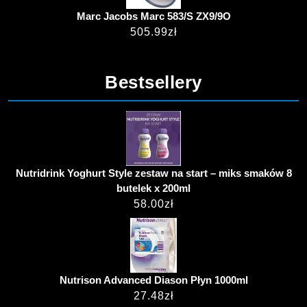
Marc Jacobs Marc 583/S ZX9/9O
505.99
zł
Bestsellery
Nutridrink Yoghurt Style zestaw na start – miks smaków 8
butelek x 200ml
58.00
zł
Nutrison Advanced Diason Płyn 1000ml
27.48
zł