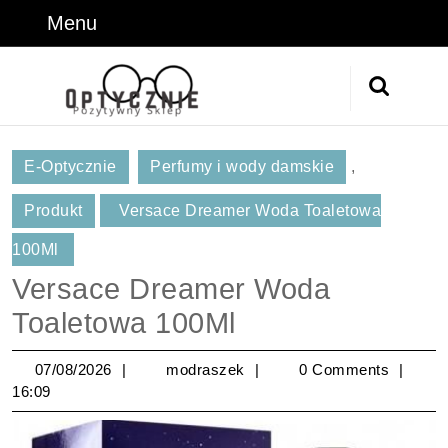
Skip
Menu
Menu
to
content
Skip
Search
to
for:
Content
E-Optycznie
Perfumy i wody damskie
,
Produkt
Versace Dreamer Woda Toaletowa
100Ml
Versace Dreamer Woda
Toaletowa 100Ml
07/08/2026
modraszek
07/08/2026
modraszek
0 Comments
16:09