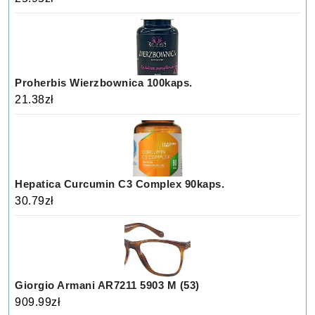
Proherbis Wierzbownica 100kaps.
21.38
zł
Hepatica Curcumin C3 Complex 90kaps.
30.79
zł
Giorgio Armani AR7211 5903 M (53)
909.99
zł