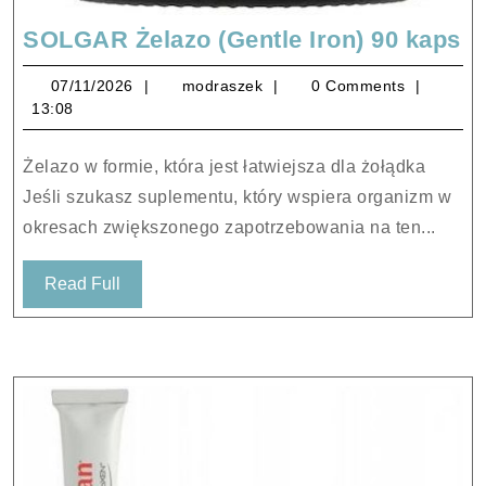
S
SOLGAR Żelazo (Gentle Iron) 90 kaps
Że
07/11/2026
modraszek
07/11/2026
modraszek
0 Comments
(G
13:08
Ir
9
Żelazo w formie, która jest łatwiejsza dla żołądka
k
Jeśli szukasz suplementu, który wspiera organizm w
okresach zwiększonego zapotrzebowania na ten...
Read
Read Full
Full