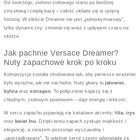
Od świeżego, zielono-ziołowego startu po bardziej
zmysłową i ciepłą bazę – całość układa się w spójną
historię. W efekcie Dreamer nie jest „jednowymiarowy”,
tylko dynamiczny: zmienia się wraz z upływem czasu na
skórze.
Jak pachnie Versace Dreamer?
Nuty zapachowe krok po kroku
Kompozycja została zbudowana tak, aby pierwsze wrażenie
było wyraźne, ale nie nachalne. Nuty głowy to
jałowiec
,
bylica
oraz
estragon
. To połączenie kojarzy się z
chłodnym, ziołowym powiewem – daje energię i lekkość.
W sercu zapachu pojawiają się kwiatowe akcenty:
lilia
,
irys
oraz
kwiat lnu
. Dzięki temu zapach zyskuje miękkość i
elegancję, a zarazem pozostaje wyczuwalny i
„uporządkowany”. To właśnie serce często odpowiada za