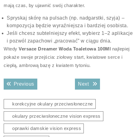
mają czas, by ujawnić swój charakter.
Spryskaj skórę na pulsach (np. nadgarstki, szyja) –
kompozycja będzie wyraźniejsza i bardziej osobista.
Jeśli chcesz subtelniejszy efekt, wybierz 1–2 aplikacje
i pozwól zapachowi „pracować” w ciągu dnia.
Wtedy
Versace Dreamer Woda Toaletowa 100Ml
najlepiej
pokaże swoje przejścia: ziołowy start, kwiatowe serce i
ciepłą, ambrową bazę z kwiatem tytoniu.
Nawigacja
Previous post:
Next post:
Previous
Next
wpisu
korekcyjne okulary przeciwsłoneczne
okulary przeciwsłoneczne vision express
oprawki damskie vision express