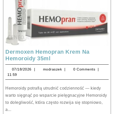
Dermoxen Hemopran Krem Na
Dermoxen
Hemoroidy 35ml
Hemopran
07/18/2026
modraszek
07/18/2026
modraszek
0 Comments
Krem
11:59
Na
Hemoroidy
Hemoroidy potrafią utrudnić codzienność — kiedy
35ml
warto sięgnąć po wsparcie pielęgnacyjne Hemoroidy
to dolegliwość, która często rozwija się stopniowo,
a...