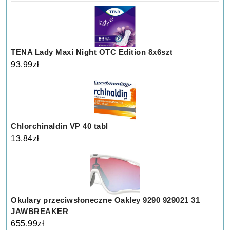
TENA Lady Maxi Night OTC Edition 8x6szt
93.99
zł
Chlorchinaldin VP 40 tabl
13.84
zł
Okulary przeciwsłoneczne Oakley 9290 929021 31
JAWBREAKER
655.99
zł