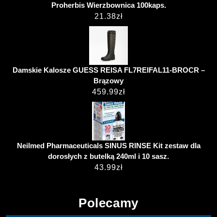
Proherbis Wierzbownica 100kaps.
21.38
zł
Damskie Kalosze GUESS REISA FL7REIFAL11-BROCR –
Brązowy
459.99
zł
Neilmed Pharmaceuticals SINUS RINSE Kit zestaw dla
dorosłych z butelką 240ml i 10 sasz.
43.99
zł
Polecamy