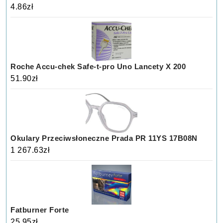
4.86
zł
Roche Accu-chek Safe-t-pro Uno Lancety X 200
51.90
zł
Okulary Przeciwsłoneczne Prada PR 11YS 17B08N
1 267.63
zł
Fatburner Forte
25.95
zł