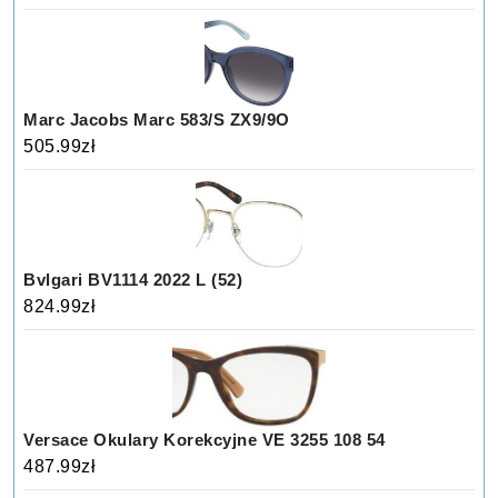
Marc Jacobs Marc 583/S ZX9/9O
505.99
zł
Bvlgari BV1114 2022 L (52)
824.99
zł
Versace Okulary Korekcyjne VE 3255 108 54
487.99
zł