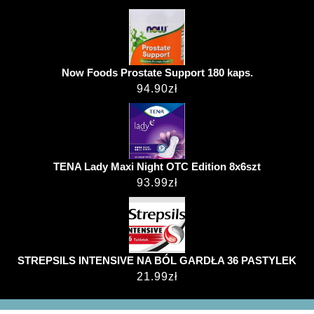
Now Foods Prostate Support 180 kaps.
94.90
zł
TENA Lady Maxi Night OTC Edition 8x6szt
93.99
zł
STREPSILS INTENSIVE NA BÓL GARDŁA 36 PASTYLEK
21.99
zł