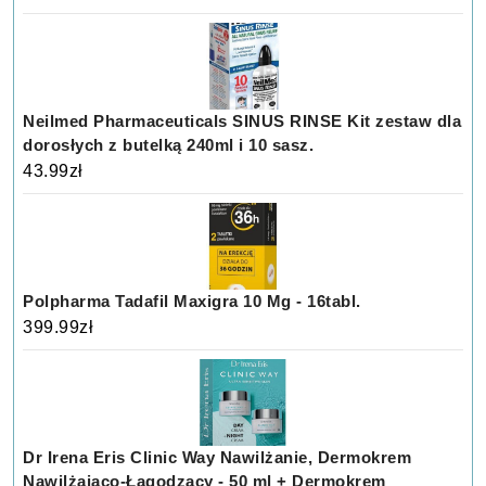
Neilmed Pharmaceuticals SINUS RINSE Kit zestaw dla
dorosłych z butelką 240ml i 10 sasz.
43.99
zł
Polpharma Tadafil Maxigra 10 Mg - 16tabl.
399.99
zł
Dr Irena Eris Clinic Way Nawilżanie, Dermokrem
Nawilżająco-Łagodzący - 50 ml + Dermokrem