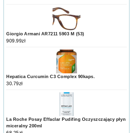
Giorgio Armani AR7211 5903 M (53)
909.99
zł
Hepatica Curcumin C3 Complex 90kaps.
30.79
zł
La Roche Posay Effaclar Pudifing Oczyszczający płyn
miceralny 200ml
68.25
zł