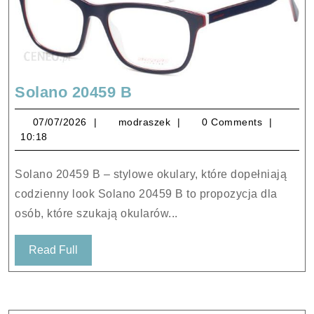
Solano
Solano 20459 B
20459
07/07/2026
modraszek
07/07/2026
modraszek
0 Comments
B
10:18
Solano 20459 B – stylowe okulary, które dopełniają
codzienny look Solano 20459 B to propozycja dla
osób, które szukają okularów...
Read
Read Full
Full