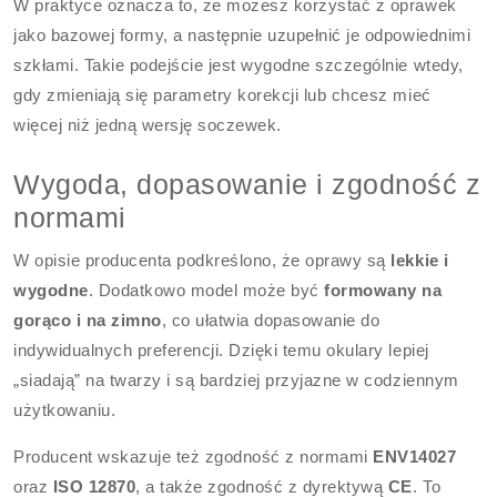
W praktyce oznacza to, że możesz korzystać z oprawek
jako bazowej formy, a następnie uzupełnić je odpowiednimi
szkłami. Takie podejście jest wygodne szczególnie wtedy,
gdy zmieniają się parametry korekcji lub chcesz mieć
więcej niż jedną wersję soczewek.
Wygoda, dopasowanie i zgodność z
normami
W opisie producenta podkreślono, że oprawy są
lekkie i
wygodne
. Dodatkowo model może być
formowany na
gorąco i na zimno
, co ułatwia dopasowanie do
indywidualnych preferencji. Dzięki temu okulary lepiej
„siadają” na twarzy i są bardziej przyjazne w codziennym
użytkowaniu.
Producent wskazuje też zgodność z normami
ENV14027
oraz
ISO 12870
, a także zgodność z dyrektywą
CE
. To