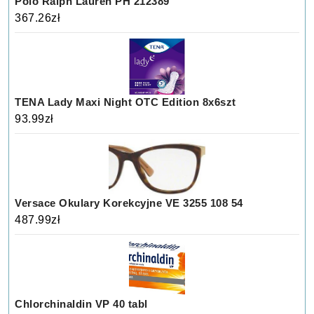
Polo Ralph Lauren PH 212389
367.26
zł
TENA Lady Maxi Night OTC Edition 8x6szt
93.99
zł
Versace Okulary Korekcyjne VE 3255 108 54
487.99
zł
Chlorchinaldin VP 40 tabl