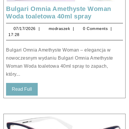
Bulgari Omnia Amethyste Woman
Bulgari
Woda toaletowa 40ml spray
Omnia
07/17/2026
modraszek
07/17/2026
modraszek
0 Comments
Amethyste
17:28
Woman
Woda
Bulgari Omnia Amethyste Woman – elegancja w
toaletowa
nowoczesnym wydaniu Bulgari Omnia Amethyste
40ml
Woman Woda toaletowa 40ml spray to zapach,
spray
który...
Read
Read Full
Full