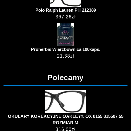
Polo Ralph Lauren PH 212389
367.26
zł
Proherbis Wierzbownica 100kaps.
21.38
zł
Polecamy
OKULARY KOREKCYJNE OAKLEY® OX 8155 815507 55
ROZMIAR M
316.00
zł