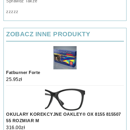
Sprawdź Także
zzzzz
ZOBACZ INNE PRODUKTY
Fatburner Forte
25.95
zł
OKULARY KOREKCYJNE OAKLEY® OX 8155 815507
55 ROZMIAR M
316.00
zł