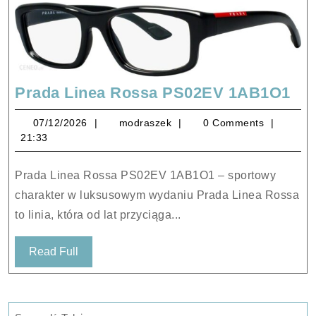
Pr
Prada Linea Rossa PS02EV 1AB1O1
Lin
07/12/2026
modraszek
07/12/2026
modraszek
0 Comments
Ro
21:33
PS
1A
Prada Linea Rossa PS02EV 1AB1O1 – sportowy
charakter w luksusowym wydaniu Prada Linea Rossa
to linia, która od lat przyciąga...
Read
Read Full
Full