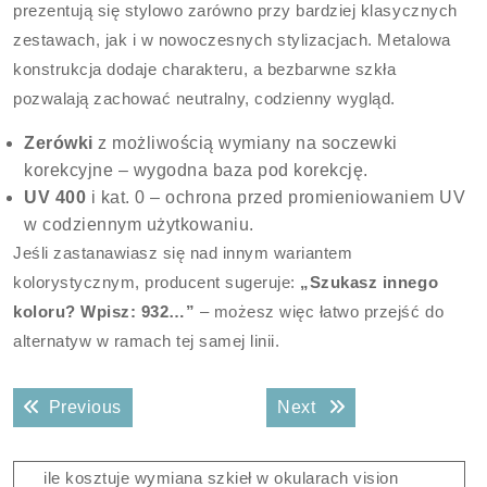
prezentują się stylowo zarówno przy bardziej klasycznych
zestawach, jak i w nowoczesnych stylizacjach. Metalowa
konstrukcja dodaje charakteru, a bezbarwne szkła
pozwalają zachować neutralny, codzienny wygląd.
Zerówki
z możliwością wymiany na soczewki
korekcyjne – wygodna baza pod korekcję.
UV 400
i kat. 0 – ochrona przed promieniowaniem UV
w codziennym użytkowaniu.
Jeśli zastanawiasz się nad innym wariantem
kolorystycznym, producent sugeruje:
„Szukasz innego
koloru? Wpisz: 932…”
– możesz więc łatwo przejść do
alternatyw w ramach tej samej linii.
Nawigacja
Previous post:
Next post:
Previous
Next
wpisu
ile kosztuje wymiana szkieł w okularach vision