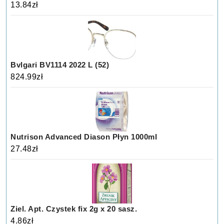
13.84
zł
Bvlgari BV1114 2022 L (52)
824.99
zł
Nutrison Advanced Diason Płyn 1000ml
27.48
zł
Ziel. Apt. Czystek fix 2g x 20 sasz.
4.86
zł