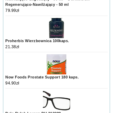
Regenerująco-Nawilżający - 50 ml
79.99
zł
Proherbis Wierzbownica 100kaps.
21.38
zł
Now Foods Prostate Support 180 kaps.
94.90
zł