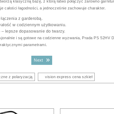
orzą klasyczną bazę, z którą łatwo połączyć zarówno garnitur,
je całości łagodności, a jednocześnie zachowuje charakter.
 łączenia z garderobą.
trwałość w codziennym użytkowaniu.
) – lepsze dopasowanie do twarzy.
fesjonalnie i są gotowe na codzienne wyzwania, Prada PS 52HV 
praktycznymi parametrami.
Next post:
Next
czne z polaryzacją
vision express cena szkieł