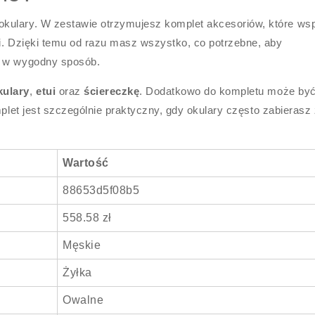
kulary. W zestawie otrzymujesz komplet akcesoriów, które wsp
ki. Dzięki temu od razu masz wszystko, co potrzebne, aby
e w wygodny sposób.
kulary
,
etui
oraz
ściereczkę
. Dodatkowo do kompletu może by
mplet jest szczególnie praktyczny, gdy okulary często zabierasz
Wartość
88653d5f08b5
558.58 zł
Męskie
Żyłka
Owalne