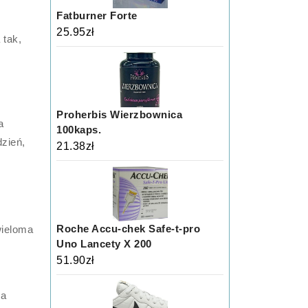
Fatburner Forte
25.95
zł
 tak,
Proherbis Wierzbownica
a
100kaps.
zień,
21.38
zł
Roche Accu-chek Safe-t-pro
wieloma
Uno Lancety X 200
h
51.90
zł
na