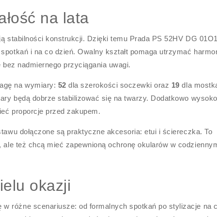
ałość na lata
ają stabilności konstrukcji. Dzięki temu Prada PS 52HV DG 01O
 spotkań i na co dzień. Owalny kształt pomaga utrzymać harmon
ję bez nadmiernego przyciągania uwagi.
wagę na wymiary:
52
dla szerokości soczewki oraz
19
dla mostka
ulary będą dobrze stabilizować się na twarzy. Dodatkowo wysok
eć proporcje przed zakupem.
stawu dołączone są praktyczne akcesoria: etui i ściereczka. To
kę, ale też chcą mieć zapewnioną ochronę okularów w codzienny
ielu okazji
w różne scenariusze: od formalnych spotkań po stylizacje na 