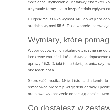
codzienne użytkowanie. Metalowy charakter kon
trzymanie formy – a to bezpośrednio wpływa na
Długość zausznika wynosi
140
, co wspiera do
średnica wynosi
55,6
. Takie wartości pozwalają
Wymiary, które pomag
Wybór odpowiednich okularów zaczyna się od
konkretne wartości, które ułatwiają dopasowan
oprawy
45,2
. Dzięki temu łatwiej ocenić, czy m
okolicach nosa.
Szerokość mostka
19
jest istotna dla komfortu
oszacować proporcje względem oprawy i powier
metalowe wykończenie dopełniają całości, tworz
Co dostajesz w zesta