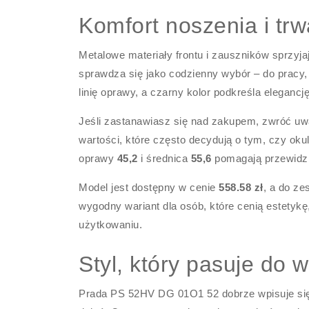
Komfort noszenia i trw
Metalowe materiały frontu i zauszników sprzyj
sprawdza się jako codzienny wybór – do pracy,
linię oprawy, a czarny kolor podkreśla eleganc
Jeśli zastanawiasz się nad zakupem, zwróć u
wartości, które często decydują o tym, czy ok
oprawy
45,2
i średnica
55,6
pomagają przewidzi
Model jest dostępny w cenie
558.58 zł
, a do ze
wygodny wariant dla osób, które cenią estety
użytkowaniu.
Styl, który pasuje do w
Prada PS 52HV DG 01O1 52 dobrze wpisuje się 