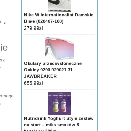
Nike W Internationalist Damskie
Białe (828407-108)
2
, a
279.99
zł
ie
esz
Okulary przeciwsłoneczne
ć
Oakley 9290 929021 31
JAWBREAKER
655.99
zł
omaga
z
Nutridrink Yoghurt Style zestaw
na start – miks smaków 8