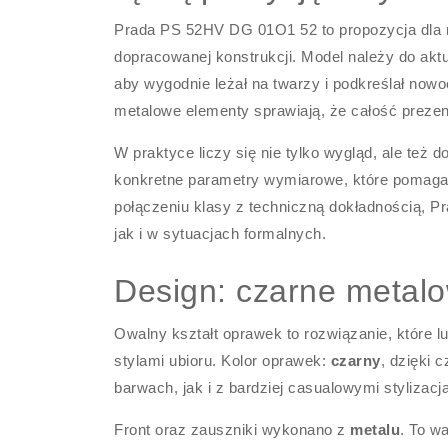
Prada PS 52HV DG 01O1 52 to propozycja dla m
dopracowanej konstrukcji. Model należy do aktu
aby wygodnie leżał na twarzy i podkreślał now
metalowe elementy sprawiają, że całość prezentu
W praktyce liczy się nie tylko wygląd, ale te
konkretne parametry wymiarowe, które pomagają
połączeniu klasy z techniczną dokładnością, 
jak i w sytuacjach formalnych.
Design: czarne metalo
Owalny kształt oprawek to rozwiązanie, które l
stylami ubioru. Kolor oprawek:
czarny
, dzięki
barwach, jak i z bardziej casualowymi stylizacj
Front oraz zauszniki wykonano z
metalu
. To w