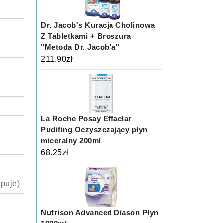
Dr. Jacob's Kuracja Cholinowa
Z Tabletkami + Broszura
"Metoda Dr. Jacob'a"
211.90
zł
La Roche Posay Effaclar
Pudifing Oczyszczający płyn
miceralny 200ml
68.25
zł
ępuje)
Nutrison Advanced Diason Płyn