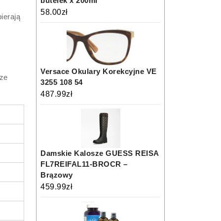
butelek x 200ml
58.00
zł
ierają
ć
Versace Okulary Korekcyjne VE
 ze
3255 108 54
487.99
zł
Damskie Kalosze GUESS REISA
FL7REIFAL11-BROCR –
Brązowy
459.99
zł