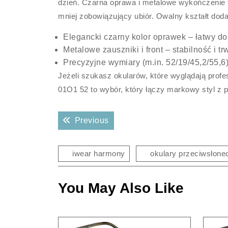
dzień. Czarna oprawa i metalowe wykończenie tw
mniej zobowiązujący ubiór. Owalny kształt doda
Elegancki czarny kolor oprawek – łatwy do
Metalowe zauszniki i front – stabilność i 
Precyzyjne wymiary (m.in. 52/19/45,2/55,6
Jeżeli szukasz okularów, które wyglądają pro
01O1 52 to wybór, który łączy markowy styl z 
Nawigacja
Previous post:
Previous
wpisu
iwear harmony
okulary przeciwsłone
You May Also Like