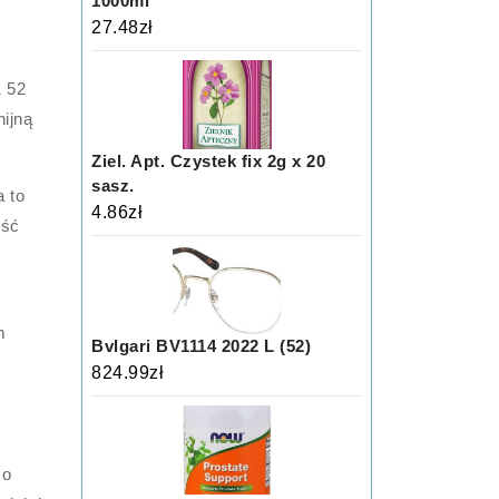
1000ml
27.48
zł
1 52
ijną
Ziel. Apt. Czystek fix 2g x 20
sasz.
 to
4.86
zł
ość
m
Bvlgari BV1114 2022 L (52)
824.99
zł
co