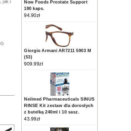
 jak i
Now Foods Prostate Support
180 kaps.
94.90
zł
DG
Giorgio Armani AR7211 5903 M
(53)
909.99
zł
Neilmed Pharmaceuticals SINUS
RINSE Kit zestaw dla dorosłych
z butelką 240ml i 10 sasz.
43.99
zł