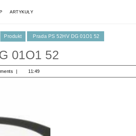
P
ARTYKUŁY
,
Produkt
Prada PS 52HV DG 01O1 52
G 01O1 52
ments
11:49