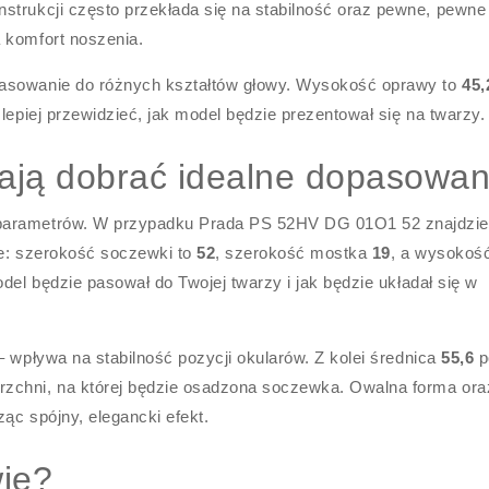
strukcji często przekłada się na stabilność oraz pewne, pewne
 komfort noszenia.
pasowanie do różnych kształtów głowy. Wysokość oprawy to
45,
 lepiej przewidzieć, jak model będzie prezentował się na twarzy.
ają dobrać idealne dopasowan
 parametrów. W przypadku Prada PS 52HV DG 01O1 52 znajdzi
ie: szerokość soczewki to
52
, szerokość mostka
19
, a wysokoś
odel będzie pasował do Twojej twarzy i jak będzie układał się w
 – wpływa na stabilność pozycji okularów. Z kolei średnica
55,6
p
zchni, na której będzie osadzona soczewka. Owalna forma ora
ąc spójny, elegancki efekt.
wie?