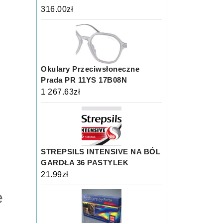
316.00
zł
Okulary Przeciwsłoneczne
Prada PR 11YS 17B08N
1 267.63
zł
STREPSILS INTENSIVE NA BÓL
GARDŁA 36 PASTYLEK
21.99
zł
e