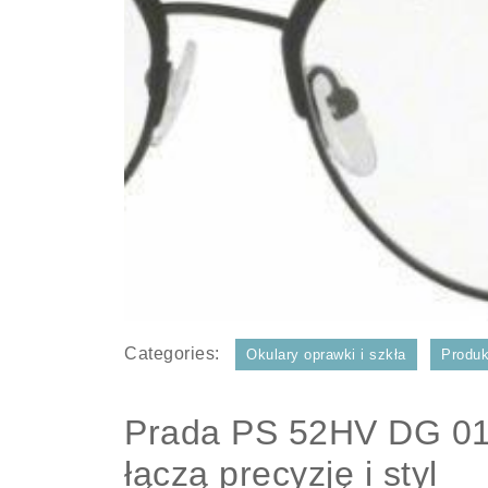
Categories:
Okulary oprawki i szkła
Produk
Prada PS 52HV DG 01O
łączą precyzję i styl