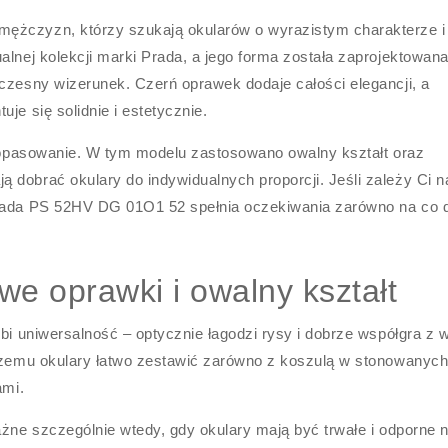
ężczyzn, którzy szukają okularów o wyrazistym charakterze i
alnej kolekcji marki Prada, a jego forma została zaprojektowana
oczesny wizerunek. Czerń oprawek dodaje całości elegancji, a
je się solidnie i estetycznie.
ż dopasowanie. W tym modelu zastosowano owalny kształt oraz
 dobrać okulary do indywidualnych proporcji. Jeśli zależy Ci n
Prada PS 52HV DG 01O1 52 spełnia oczekiwania zarówno na co d
we oprawki i owalny kształt
ubi uniwersalność – optycznie łagodzi rysy i dobrze współgra z 
 czemu okulary łatwo zestawić zarówno z koszulą w stonowanyc
ami.
ażne szczególnie wtedy, gdy okulary mają być trwałe i odporne 