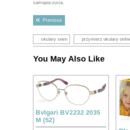
samopoczucia.
Nawigacja
Previous post:
Previous
wpisu
okulary seen
przymierz okulary onlin
You May Also Like
Bvlgari BV2232 2035
Bvlgari
M (52)
BV2232