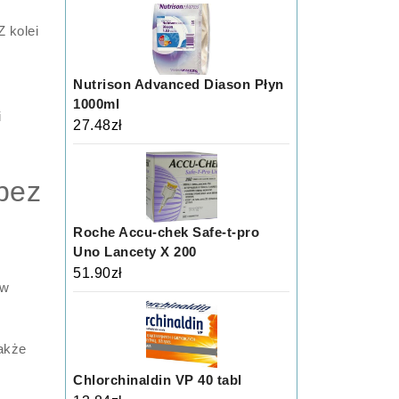
 kolei
Nutrison Advanced Diason Płyn
1000ml
i
27.48
zł
 bez
Roche Accu-chek Safe-t-pro
Uno Lancety X 200
51.90
zł
ów
także
Chlorchinaldin VP 40 tabl