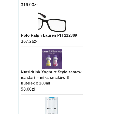
316.00
zł
Polo Ralph Lauren PH 212389
367.26
zł
Nutridrink Yoghurt Style zestaw
na start – miks smaków 8
butelek x 200ml
58.00
zł