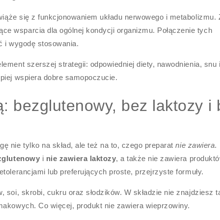
 wiąże się z funkcjonowaniem układu nerwowego i metabolizmu. Z
e wsparcia dla ogólnej kondycji organizmu. Połączenie tych
ść i wygodę stosowania.
ement szerszej strategii: odpowiedniej diety, nawodnienia, snu 
epiej wspiera dobre samopoczucie.
: bezglutenowy, bez laktozy i
 nie tylko na skład, ale też na to, czego preparat
nie zawiera
.
zglutenowy
i
nie zawiera laktozy
, a także nie zawiera produkt
tolerancjami lub preferujących proste, przejrzyste formuły.
 soi, skrobi, cukru oraz słodzików. W składzie nie znajdziesz 
makowych. Co więcej, produkt nie zawiera wieprzowiny.