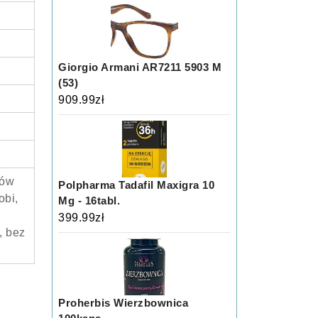
Giorgio Armani AR7211 5903 M
(53)
909.99
zł
tów
Polpharma Tadafil Maxigra 10
obi,
Mg - 16tabl.
399.99
zł
, bez
Proherbis Wierzbownica