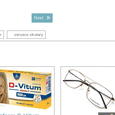
Next post:
Next
e
versace okulary