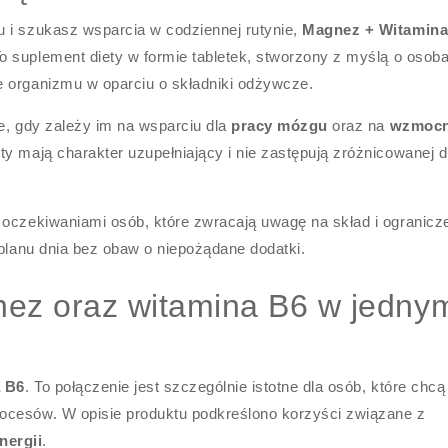
 i szukasz wsparcia w codziennej rutynie,
Magnez + Witamina
suplement diety w formie tabletek, stworzony z myślą o osob
e organizmu w oparciu o składniki odżywcze.
e, gdy zależy im na wsparciu dla
pracy mózgu
oraz na
wzmocn
y mają charakter uzupełniający i nie zastępują zróżnicowanej d
 oczekiwaniami osób, które zwracają uwagę na skład i ogranicz
 planu dnia bez obaw o niepożądane dodatki.
gnez oraz witamina B6 w jedny
a B6
. To połączenie jest szczególnie istotne dla osób, które chcą
ocesów. W opisie produktu podkreślono korzyści związane z
nergii
.