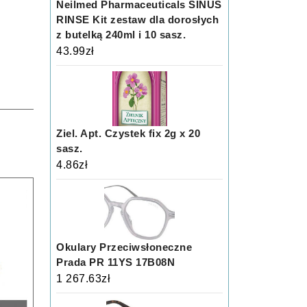
Neilmed Pharmaceuticals SINUS
RINSE Kit zestaw dla dorosłych
z butelką 240ml i 10 sasz.
43.99
zł
Ziel. Apt. Czystek fix 2g x 20
sasz.
4.86
zł
Okulary Przeciwsłoneczne
Prada PR 11YS 17B08N
1 267.63
zł