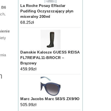
La Roche Posay Effaclar
 B6
Pudifing Oczyszczający płyn
ach,
miceralny 200ml
68.25
zł
ienie
iety
Damskie Kalosze GUESS REISA
enia
FL7REIFAL11-BROCR –
Brązowy
459.99
zł
m
Marc Jacobs Marc 583/S ZX9/9O
505.99
zł