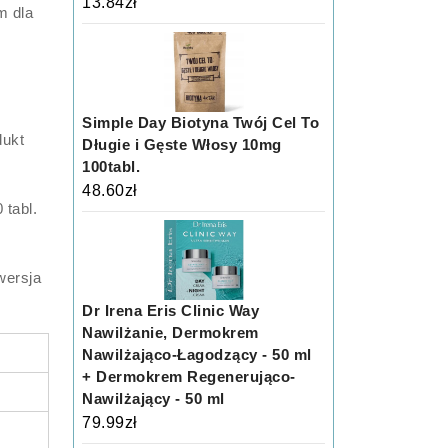
13.84
zł
m dla
Simple Day Biotyna Twój Cel To
dukt
Długie i Gęste Włosy 10mg
100tabl.
48.60
zł
 tabl.
wersja
Dr Irena Eris Clinic Way
Nawilżanie, Dermokrem
Nawilżająco-Łagodzący - 50 ml
+ Dermokrem Regenerująco-
Nawilżający - 50 ml
79.99
zł