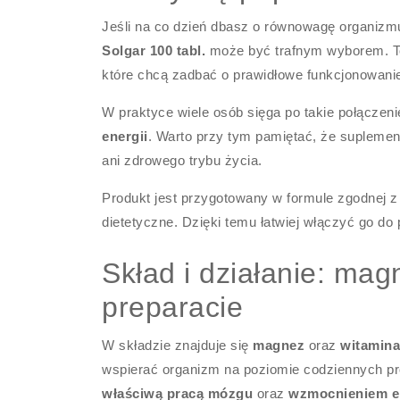
Jeśli na co dzień dbasz o równowagę organizmu
Solgar 100 tabl.
może być trafnym wyborem. To 
które chcą zadbać o prawidłowe funkcjonowani
W praktyce wiele osób sięga po takie połączeni
energii
. Warto przy tym pamiętać, że suplement
ani zdrowego trybu życia.
Produkt jest przygotowany w formule zgodnej z
dietetyczne. Dzięki temu łatwiej włączyć go do
Skład i działanie: ma
preparacie
W składzie znajduje się
magnez
oraz
witamin
wspierać organizm na poziomie codziennych pr
właściwą pracą mózgu
oraz
wzmocnieniem e