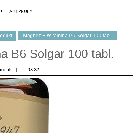
P
ARTYKUŁY
rodukt
Magnez + Witamina B6 Solgar 100 tabl.
 B6 Solgar 100 tabl.
ments
08:32