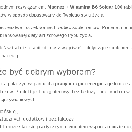
 wygodnym rozwiązaniem.
Magnez + Witamina B6 Solgar 100 tabl
ów w sposób dopasowany do Twojego stylu życia.
ieczeństwa i oczekiwaniach wobec suplementów. Preparat nie 
bilansowanej diety ani zdrowego trybu życia.
eś w trakcie terapii lub masz wątpliwości dotyczące suplementa
armaceutą.
oże być dobrym wyborem?
chcą połączyć wsparcie dla
pracy mózgu
i
energii
, a jednocześn
atków. Produkt jest bezglutenowy, bez laktozy i bez produktów
cji żywieniowych.
iańskiej,
sztucznych dodatków i bez laktozy.
abl. może stać się praktycznym elementem wsparcia codzienne