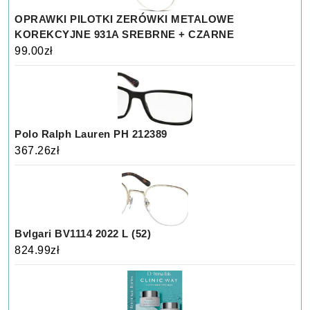
OPRAWKI PILOTKI ZERÓWKI METALOWE
KOREKCYJNE 931A SREBRNE + CZARNE
99.00
zł
Polo Ralph Lauren PH 212389
367.26
zł
Bvlgari BV1114 2022 L (52)
824.99
zł