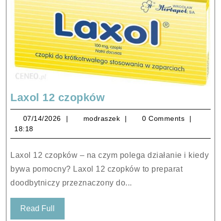
Laxol
Laxol 12 czopków
12
07/14/2026
modraszek
07/14/2026
modraszek
0 Comments
czopków
18:18
Laxol 12 czopków – na czym polega działanie i kiedy
bywa pomocny? Laxol 12 czopków to preparat
doodbytniczy przeznaczony do...
Read
Read Full
Full