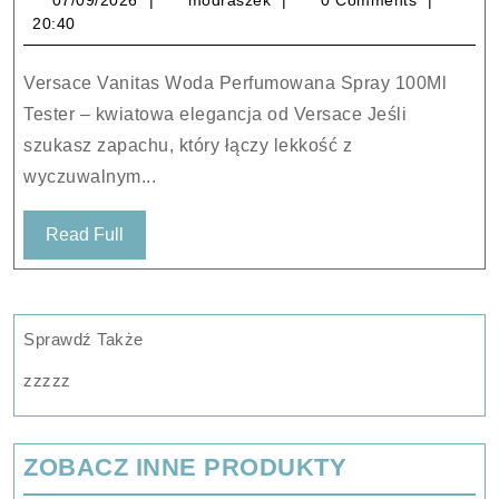
07/09/2026
modraszek
0 Comments
Woda
20:40
Perfumowana
Spray
Versace Vanitas Woda Perfumowana Spray 100Ml
100Ml
Tester – kwiatowa elegancja od Versace Jeśli
Tester
szukasz zapachu, który łączy lekkość z
wyczuwalnym...
Read
Read Full
Full
Sprawdź Także
zzzzz
ZOBACZ INNE PRODUKTY