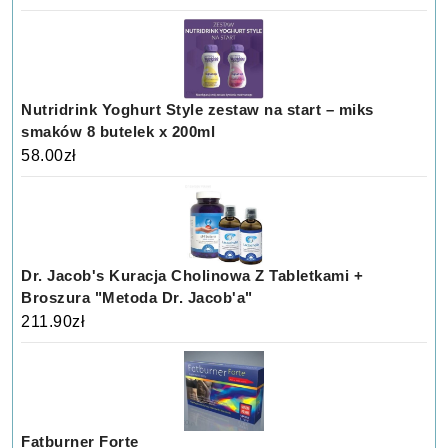
Nutridrink Yoghurt Style zestaw na start – miks
smaków 8 butelek x 200ml
58.00
zł
Dr. Jacob's Kuracja Cholinowa Z Tabletkami +
Broszura "Metoda Dr. Jacob'a"
211.90
zł
Fatburner Forte