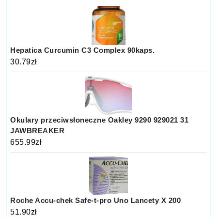
Hepatica Curcumin C3 Complex 90kaps.
30.79
zł
Okulary przeciwsłoneczne Oakley 9290 929021 31
JAWBREAKER
655.99
zł
Roche Accu-chek Safe-t-pro Uno Lancety X 200
51.90
zł