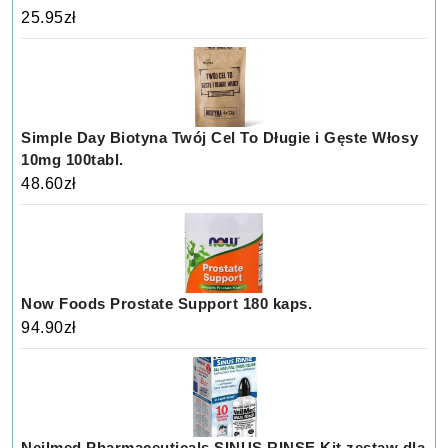
25.95
zł
Simple Day Biotyna Twój Cel To Długie i Gęste Włosy
10mg 100tabl.
48.60
zł
Now Foods Prostate Support 180 kaps.
94.90
zł
Neilmed Pharmaceuticals SINUS RINSE Kit zestaw dla