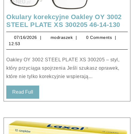
Okulary korekcyjne Oakley OY 3002
Oku
STEEL PLATE XS 300205 46-14-130
kor
07/16/2026
modraszek
07/16/2026
modraszek
0 Comments
Oak
12:53
OY
300
Oakley OY 3002 STEEL PLATE XS 300205 – styl,
STE
który przyciąga spojrzenia Jeśli szukasz oprawek,
PLA
które nie tylko korekcyjnie wspierają...
XS
300
Read
Read Full
46-
Full
14-
130