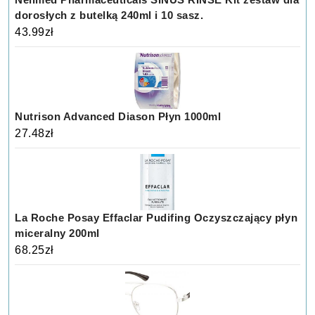
dorosłych z butelką 240ml i 10 sasz.
43.99
zł
Nutrison Advanced Diason Płyn 1000ml
27.48
zł
La Roche Posay Effaclar Pudifing Oczyszczający płyn
miceralny 200ml
68.25
zł