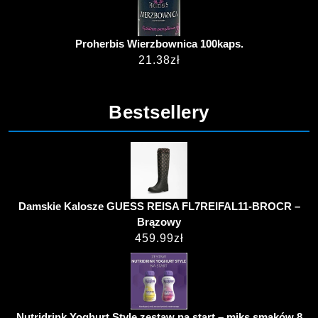
Proherbis Wierzbownica 100kaps.
21.38
zł
Bestsellery
Damskie Kalosze GUESS REISA FL7REIFAL11-BROCR –
Brązowy
459.99
zł
Nutridrink Yoghurt Style zestaw na start – miks smaków 8