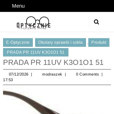
Skip
Menu
Menu
to
content
Skip
Search
to
for:
Content
E-Optycznie
Okulary oprawki i szkła
,
Produkt
PRADA PR 11UV K3O1O1 51
PRADA PR 11UV K3O1O1 51
07/12/2026
modraszek
07/12/2026
modraszek
0 Comments
17:53