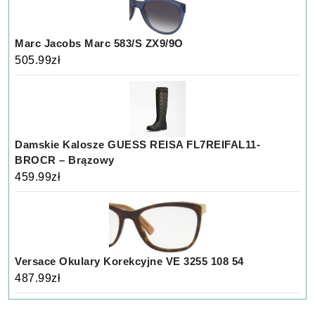
Marc Jacobs Marc 583/S ZX9/9O
505.99
zł
Damskie Kalosze GUESS REISA FL7REIFAL11-
BROCR – Brązowy
459.99
zł
Versace Okulary Korekcyjne VE 3255 108 54
487.99
zł