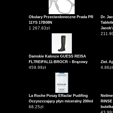
Okulary Przeciwsłoneczne Prada PR
Dr. Ja
11YS 17B08N
Tablet
Jacob'
1 267.63
zł
211.9
Damskie Kalosze GUESS REISA
FL7REIFAL11-BROCR – Brązowy
Ziel. A
459.99
zł
4.86
zł
La Roche Posay Effaclar Pudifing
Neilme
Oczyszczający płyn miceralny 200ml
RINSE 
butelką
68.25
zł
43.99