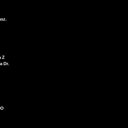
asz.
a Z
a Dr.
9O