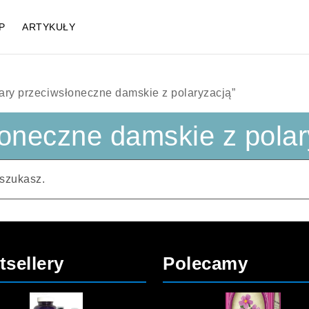
P
ARTYKUŁY
ary przeciwsłoneczne damskie z polaryzacją”
łoneczne damskie z polar
 szukasz.
tsellery
Polecamy