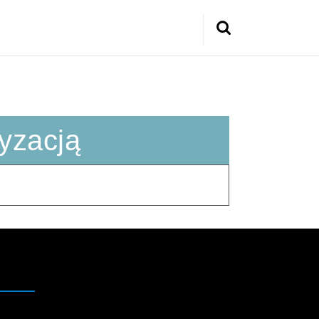
Search
for:
yzacją