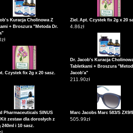
cob's Kuracja Cholinowa Z
Ziel. Apt. Czystek fix 2g x 20 s
kami + Broszura "Metoda Dr.
4.86
zł
a"
0
zł
Dr. Jacob's Kuracja Cholinow
Tabletkami + Broszura "Metod
pt. Czystek fix 2g x 20 sasz.
Jacob'a"
211.90
zł
d Pharmaceuticals SINUS
Marc Jacobs Marc 583/S ZX9/
Kit zestaw dla dorosłych z
505.99
zł
 240ml i 10 sasz.
zł