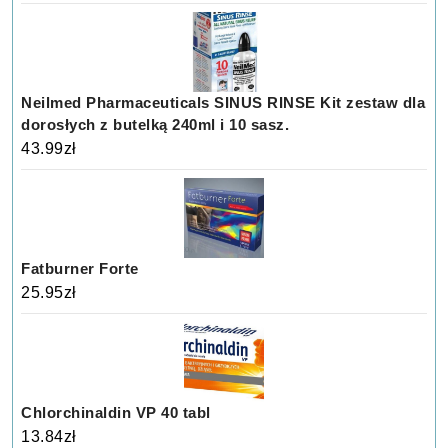
Neilmed Pharmaceuticals SINUS RINSE Kit zestaw dla
dorosłych z butelką 240ml i 10 sasz.
43.99
zł
Fatburner Forte
25.95
zł
Chlorchinaldin VP 40 tabl
13.84
zł