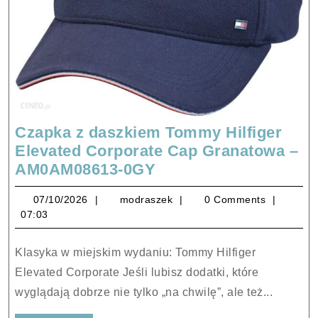
Czapka z daszkiem Tommy Hilfiger
Elevated Corporate Cap Granatowa –
Czapka
AM0AM08613-0GY
z
07/10/2026
modraszek
07/10/2026
modraszek
0 Comments
daszkiem
07:03
Tommy
Hilfiger
Klasyka w miejskim wydaniu: Tommy Hilfiger
Elevated
Elevated Corporate Jeśli lubisz dodatki, które
Corporate
wyglądają dobrze nie tylko „na chwilę”, ale też...
Cap
Granatowa