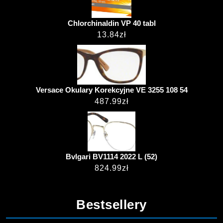
Chlorchinaldin VP 40 tabl
13.84
zł
Versace Okulary Korekcyjne VE 3255 108 54
487.99
zł
Bvlgari BV1114 2022 L (52)
824.99
zł
Bestsellery