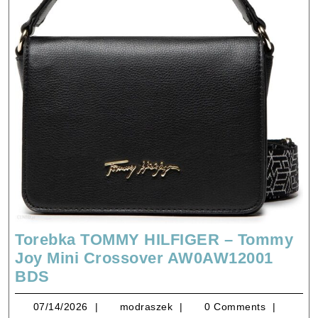
Torebka TOMMY HILFIGER – Tommy
Joy Mini Crossover AW0AW12001
Torebka
BDS
TOMMY
07/14/2026
modraszek
07/14/2026
modraszek
0 Comments
HILFIGER