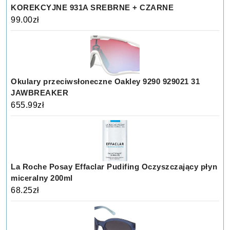
KOREKCYJNE 931A SREBRNE + CZARNE
99.00
zł
Okulary przeciwsłoneczne Oakley 9290 929021 31
JAWBREAKER
655.99
zł
La Roche Posay Effaclar Pudifing Oczyszczający płyn
miceralny 200ml
68.25
zł