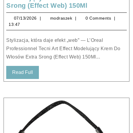
L’Oreal
Srong (Effect Web) 150Ml
Professionnel
07/13/2026
modraszek
07/13/2026
modraszek
0 Comments
Tecni
13:47
Art
Effect
Stylizacja, która daje efekt „web” — L’Oreal
Modelujący
Professionnel Tecni Art Effect Modelujący Krem Do
Krem
Włosów Extra Srong (Effect Web) 150Ml...
Do
Włosów
Read
Read Full
Extra
Full
Srong
(Effect
Web)
150Ml