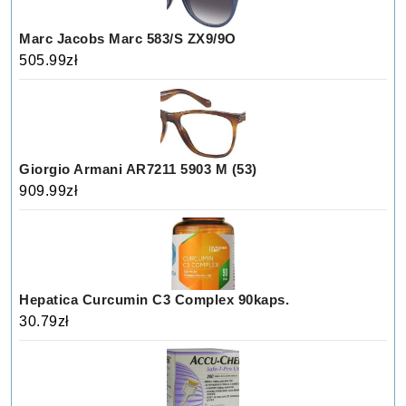
Marc Jacobs Marc 583/S ZX9/9O
505.99
zł
Giorgio Armani AR7211 5903 M (53)
909.99
zł
Hepatica Curcumin C3 Complex 90kaps.
30.79
zł