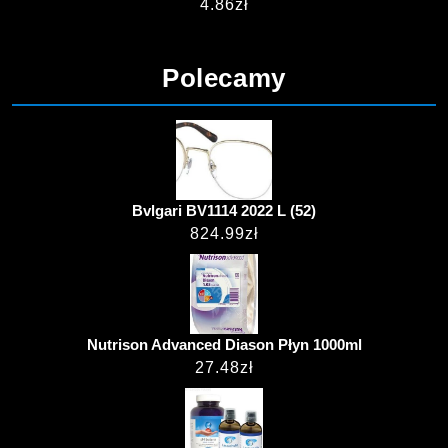
4.86
zł
Polecamy
Bvlgari BV1114 2022 L (52)
824.99
zł
Nutrison Advanced Diason Płyn 1000ml
27.48
zł