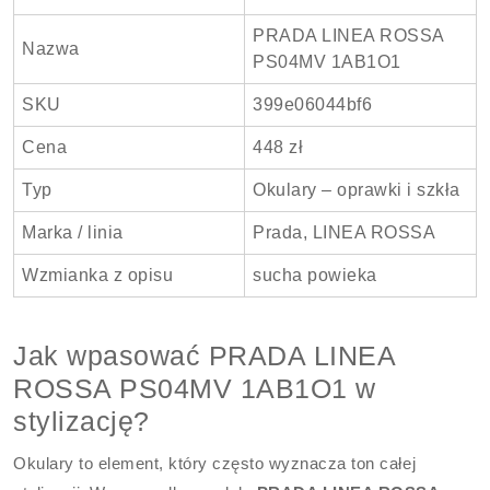
PRADA LINEA ROSSA
Nazwa
PS04MV 1AB1O1
SKU
399e06044bf6
Cena
448 zł
Typ
Okulary – oprawki i szkła
Marka / linia
Prada, LINEA ROSSA
Wzmianka z opisu
sucha powieka
Jak wpasować PRADA LINEA
ROSSA PS04MV 1AB1O1 w
stylizację?
Okulary to element, który często wyznacza ton całej