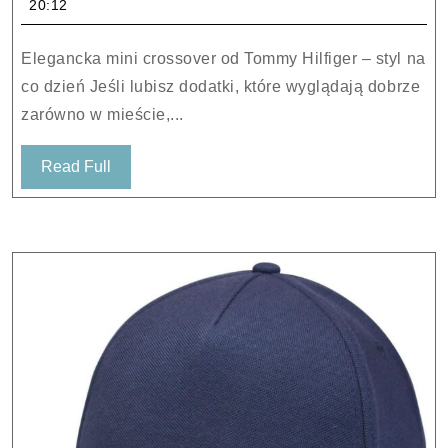
20:12
–
Tommy
Elegancka mini crossover od Tommy Hilfiger – styl na
Joy
co dzień Jeśli lubisz dodatki, które wyglądają dobrze
Mini
zarówno w mieście,...
Crossover
AW0AW12001
Read
Read Full
BDS
Full