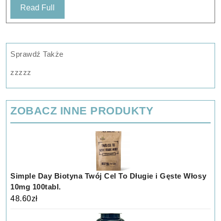
Read
Read Full
–
Full
AM0AM08613-
0GY
Sprawdź Także
zzzzz
ZOBACZ INNE PRODUKTY
Simple Day Biotyna Twój Cel To Długie i Gęste Włosy
10mg 100tabl.
48.60
zł