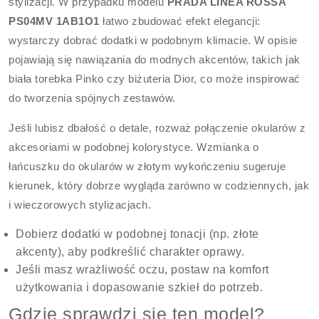
stylizacji. W przypadku modelu
PRADA LINEA ROSSA
PS04MV 1AB1O1
łatwo zbudować efekt elegancji:
wystarczy dobrać dodatki w podobnym klimacie. W opisie
pojawiają się nawiązania do modnych akcentów, takich jak
biała torebka Pinko czy biżuteria Dior, co może inspirować
do tworzenia spójnych zestawów.
Jeśli lubisz dbałość o detale, rozważ połączenie okularów z
akcesoriami w podobnej kolorystyce. Wzmianka o
łańcuszku do okularów w złotym wykończeniu sugeruje
kierunek, który dobrze wygląda zarówno w codziennych, jak
i wieczorowych stylizacjach.
Dobierz dodatki w podobnej tonacji (np. złote
akcenty), aby podkreślić charakter oprawy.
Jeśli masz wrażliwość oczu, postaw na komfort
użytkowania i dopasowanie szkieł do potrzeb.
Gdzie sprawdzi się ten model?