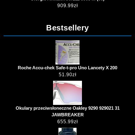
909.99
zł
Bestsellery
Roche Accu-chek Safe-t-pro Uno Lancety X 200
51.90
zł
Okulary przeciwsłoneczne Oakley 9290 929021 31
JAWBREAKER
655.99
zł