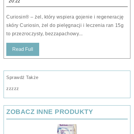
20:22
pielęgnacji
i
Curiosin® – żel, który wspiera gojenie i regenerację
leczenia
skóry Curiosin, żel do pielęgnacji i leczenia ran 15g
ran
to przezroczysty, bezzapachowy...
15g
Read
Read Full
Full
Sprawdź Także
zzzzz
ZOBACZ INNE PRODUKTY