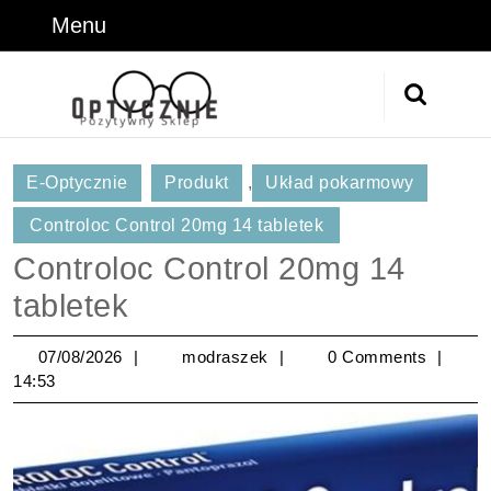
Skip
Menu
Menu
to
content
Skip
Search
to
for:
Content
E-Optycznie
Produkt
,
Układ pokarmowy
Controloc Control 20mg 14 tabletek
Controloc Control 20mg 14
tabletek
07/08/2026
modraszek
07/08/2026
modraszek
0 Comments
14:53