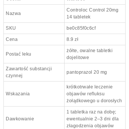
Controloc Control 20mg
Nazwa
14 tabletek
SKU
be0c85f0c6cf
Cena
8.9 zł
żółte, owalne tabletki
Postać leku
dojelitowe
Zawartość substancji
pantoprazol 20 mg
czynnej
krótkotrwałe leczenie
Wskazania
objawów refluksu
żołądkowego u dorosłych
1 tabletka raz na dobę;
Dawkowanie
ewentualnie 2–3 dni dla
złagodzenia objawów