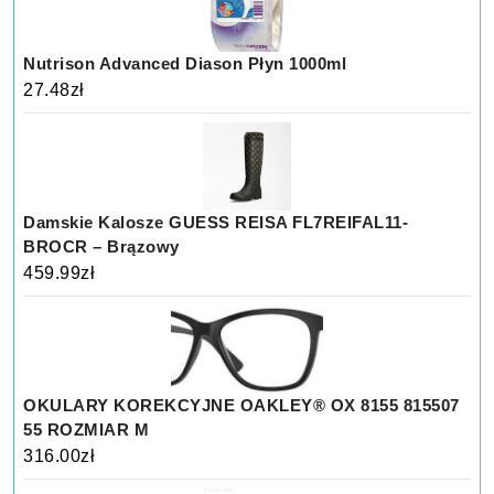
Nutrison Advanced Diason Płyn 1000ml
27.48
zł
Damskie Kalosze GUESS REISA FL7REIFAL11-
BROCR – Brązowy
459.99
zł
OKULARY KOREKCYJNE OAKLEY® OX 8155 815507
55 ROZMIAR M
316.00
zł