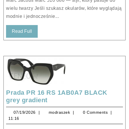
Marc Jacobs Marc 510 086 — styl, który pasuje do
wielu twarzy Jeśli szukasz okularów, które wyglądają
modnie i jednocześnie...
Read
Read Full
Full
Prada PR 16 RS 1AB0A7 BLACK
Prada
grey gradient
PR
07/19/2026
modraszek
07/19/2026
modraszek
0 Comments
16
11:16
RS