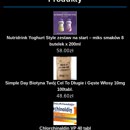
Nutridrink Yoghurt Style zestaw na start – miks smaków 8
butelek x 200ml
58.00
zł
Simple Day Biotyna Twój Cel To Długie i Gęste Włosy 10mg
100tabl.
48.60
zł
Chlorchinaldin VP 40 tabl