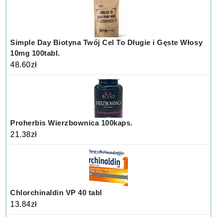
Simple Day Biotyna Twój Cel To Długie i Gęste Włosy
10mg 100tabl.
48.60
zł
Proherbis Wierzbownica 100kaps.
21.38
zł
Chlorchinaldin VP 40 tabl
13.84
zł