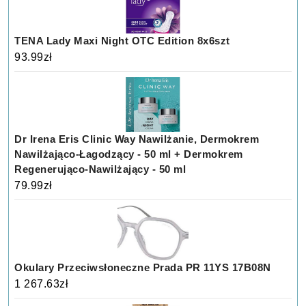
TENA Lady Maxi Night OTC Edition 8x6szt
93.99
zł
Dr Irena Eris Clinic Way Nawilżanie, Dermokrem
Nawilżająco-Łagodzący - 50 ml + Dermokrem
Regenerująco-Nawilżający - 50 ml
79.99
zł
Okulary Przeciwsłoneczne Prada PR 11YS 17B08N
1 267.63
zł