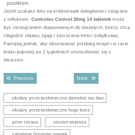
posiłkiem
Jeżeli szukasz leku na krótkotrwałe dolegliwości związane
z refluksem,
Controloc Control 20mg 14 tabletek
może
być rozwiązaniem dopasowanym do dorosłych, którzy chcą
złagodzić objawy zgagi i zarzucania treści żołądkowej.
Pamiętaj jednak, aby obserwować przebieg terapii i w razie
braku poprawy po 2 tygodniach skonsultować się z
lekarzem.
Nawigacja
Previous post:
Next post:
Previous
Next
wpisu
okulary przeciwsłoneczne damskie ray-ban
okulary przeciwsłoneczne hugo boss
prive revaux
vission express
zapalenie brzegów powiek