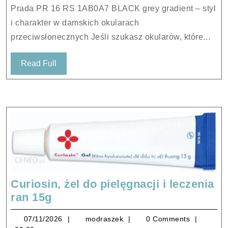
1AB0A7
Prada PR 16 RS 1AB0A7 BLACK grey gradient – styl
BLACK
i charakter w damskich okularach
grey
przeciwsłonecznych Jeśli szukasz okularów, które...
gradient
Read
Read Full
Full
Curiosin, żel do pielęgnacji i leczenia
Curiosin,
ran 15g
żel
07/11/2026
modraszek
07/11/2026
modraszek
0 Comments
do