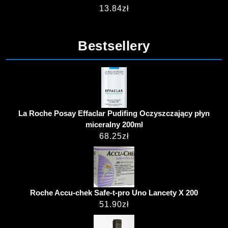
13.84
zł
Bestsellery
La Roche Posay Effaclar Pudifing Oczyszczający płyn
miceralny 200ml
68.25
zł
Roche Accu-chek Safe-t-pro Uno Lancety X 200
51.90
zł