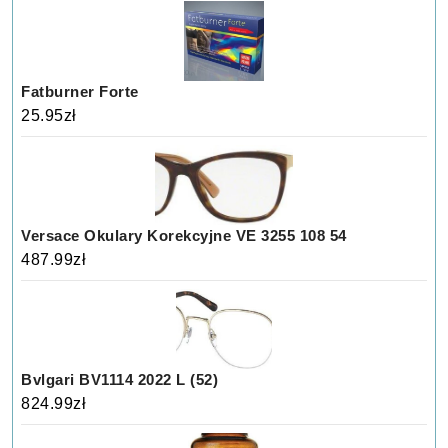
Fatburner Forte
25.95
zł
Versace Okulary Korekcyjne VE 3255 108 54
487.99
zł
Bvlgari BV1114 2022 L (52)
824.99
zł