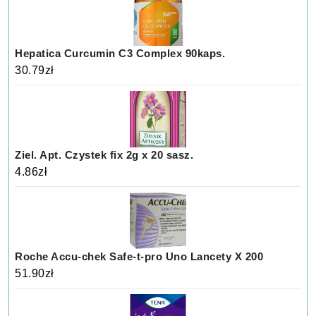
Hepatica Curcumin C3 Complex 90kaps.
30.79
zł
Ziel. Apt. Czystek fix 2g x 20 sasz.
4.86
zł
Roche Accu-chek Safe-t-pro Uno Lancety X 200
51.90
zł