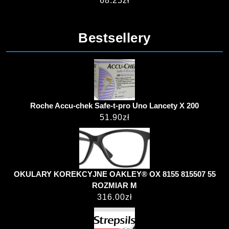
68.25
zł
Bestsellery
Roche Accu-chek Safe-t-pro Uno Lancety X 200
51.90
zł
OKULARY KOREKCYJNE OAKLEY® OX 8155 815507 55
ROZMIAR M
316.00
zł