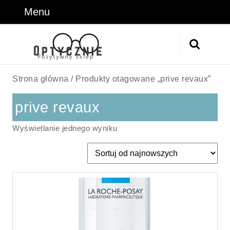
Skip
Menu
Menu
to
content
Skip
Search
to
for:
Content
Strona główna
/ Produkty otagowane „prive revaux”
prive revaux
Wyświetlanie jednego wyniku