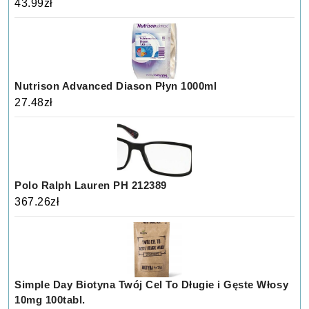
43.99
zł
Nutrison Advanced Diason Płyn 1000ml
27.48
zł
Polo Ralph Lauren PH 212389
367.26
zł
Simple Day Biotyna Twój Cel To Długie i Gęste Włosy
10mg 100tabl.