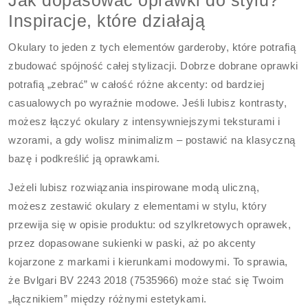
Jak dopasować oprawki do stylu?
Inspiracje, które działają
Okulary to jeden z tych elementów garderoby, które potrafią
zbudować spójność całej stylizacji. Dobrze dobrane oprawki
potrafią „zebrać” w całość różne akcenty: od bardziej
casualowych po wyraźnie modowe. Jeśli lubisz kontrasty,
możesz łączyć okulary z intensywniejszymi teksturami i
wzorami, a gdy wolisz minimalizm – postawić na klasyczną
bazę i podkreślić ją oprawkami.
Jeżeli lubisz rozwiązania inspirowane modą uliczną,
możesz zestawić okulary z elementami w stylu, który
przewija się w opisie produktu: od szylkretowych oprawek,
przez dopasowane sukienki w paski, aż po akcenty
kojarzone z markami i kierunkami modowymi. To sprawia,
że Bvlgari BV 2243 2018 (7535966) może stać się Twoim
„łącznikiem” między różnymi estetykami.