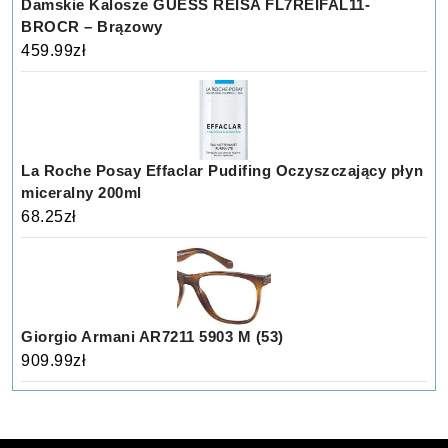
Damskie Kalosze GUESS REISA FL7REIFAL11-
BROCR – Brązowy
459.99
zł
La Roche Posay Effaclar Pudifing Oczyszczający płyn
miceralny 200ml
68.25
zł
Giorgio Armani AR7211 5903 M (53)
909.99
zł