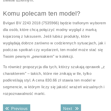
świetle dziennym.
Komu polecam ten model?
Bvlgari BV 2243 2018 (7535966) będzie trafionym wyborem
dla osób, które chcą połączyć modny wygląd z marką
kojarzoną z luksusem. Jeśli lubisz produkty, które
wyglądają dobrze zarówno w codziennych sytuacjach, jak i
podczas spotkań czy wydarzeń, ten model może stać się
Twoim pewnym „pewniakiem” w kolekcji.
To również propozycja dla tych, którzy szukają oprawek „z
charakterem” – takich, które nie znikają w tle, tylko
podkreślają styl. A cena 830.66 zł stawia ten model w
segmencie, w którym liczy się jakość wrażeń wizualnych i
rozpoznawalność marki.
Nawigacja
Previous post:
Next post:
Previous
Next