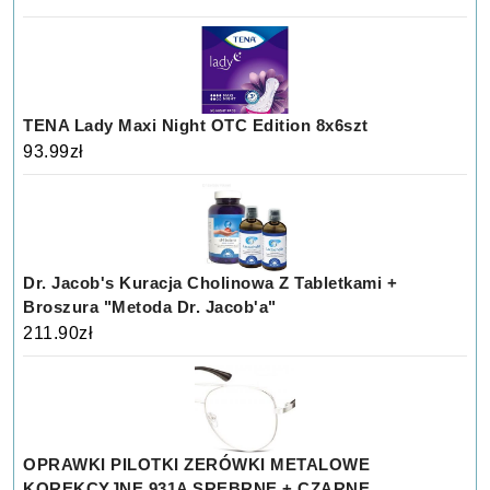
TENA Lady Maxi Night OTC Edition 8x6szt
93.99
zł
Dr. Jacob's Kuracja Cholinowa Z Tabletkami +
Broszura "Metoda Dr. Jacob'a"
211.90
zł
OPRAWKI PILOTKI ZERÓWKI METALOWE
KOREKCYJNE 931A SREBRNE + CZARNE