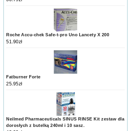
Roche Accu-chek Safe-t-pro Uno Lancety X 200
51.90
zł
Fatburner Forte
25.95
zł
Neilmed Pharmaceuticals SINUS RINSE Kit zestaw dla
dorosłych z butelką 240ml i 10 sasz.