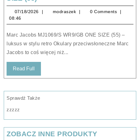
Jacobs
07/18/2026
modraszek
07/18/2026
modraszek
0 Comments
MJ1069/S
08:46
WR9/GB
ONE
Marc Jacobs MJ1069/S WR9/GB ONE SIZE (55) –
SIZE
luksus w stylu retro Okulary przeciwsłoneczne Marc
(55)
Jacobs to coś więcej niż...
Read
Read Full
Full
Sprawdź Także
zzzzz
ZOBACZ INNE PRODUKTY