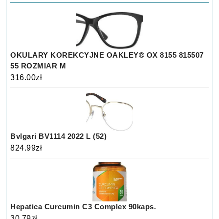
OKULARY KOREKCYJNE OAKLEY® OX 8155 815507
55 ROZMIAR M
316.00
zł
Bvlgari BV1114 2022 L (52)
824.99
zł
Hepatica Curcumin C3 Complex 90kaps.
30.79
zł