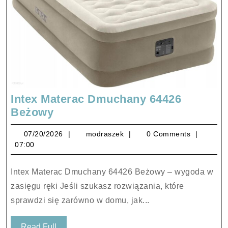
Intex Materac Dmuchany 64426
Intex
Beżowy
Materac
07/20/2026
modraszek
07/20/2026
modraszek
0 Comments
Dmuchany
07:00
64426
Beżowy
Intex Materac Dmuchany 64426 Beżowy – wygoda w
zasięgu ręki Jeśli szukasz rozwiązania, które
sprawdzi się zarówno w domu, jak...
Read
Read Full