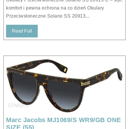
C
komfort i pewna ochrona na co dzień Okulary
Przeciwsłoneczne Solano SS 20913...
Read
Read Full
Full
Marc Jacobs MJ1069/S WR9/GB ONE
Marc
SIZE (55)