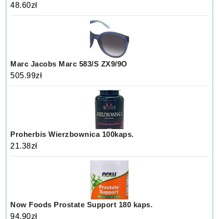
48.60
zł
Marc Jacobs Marc 583/S ZX9/9O
505.99
zł
Proherbis Wierzbownica 100kaps.
21.38
zł
Now Foods Prostate Support 180 kaps.
94.90
zł