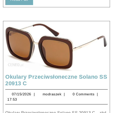
Full
Okulary Przeciwsłoneczne Solano SS
Okulary
20913 C
Przeciwsłoneczne
07/15/2026
modraszek
07/15/2026
modraszek
0 Comments
Solano
17:53
SS
20913
Okulary Przeciwsłoneczne Solano SS 20913 C – styl,