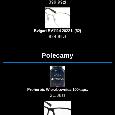
399.99
zł
Bvlgari BV1114 2022 L (52)
824.99
zł
Polecamy
Proherbis Wierzbownica 100kaps.
21.38
zł