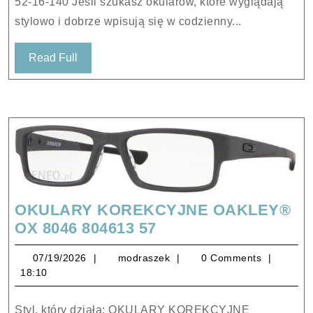
52-16-140 Jeśli szukasz okularów, które wyglądają
140
stylowo i dobrze wpisują się w codzienny...
Read
Read Full
Full
OKULARY KOREKCYJNE OAKLEY®
OKULARY
OX 8046 804613 57
KOREKCYJNE
07/19/2026
modraszek
07/19/2026
modraszek
0 Comments
OAKLEY®
18:10
OX
8046
Styl, który działa: OKULARY KOREKCYJNE