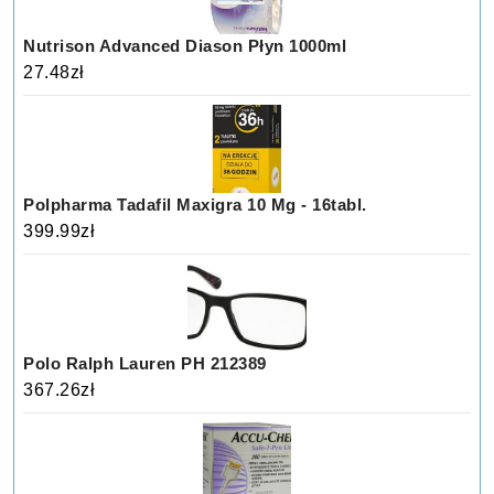
Nutrison Advanced Diason Płyn 1000ml
27.48
zł
Polpharma Tadafil Maxigra 10 Mg - 16tabl.
399.99
zł
Polo Ralph Lauren PH 212389
367.26
zł