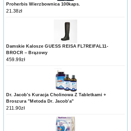
Proherbis Wierzbownica 100kaps.
21.38
zł
Damskie Kalosze GUESS REISA FL7REIFAL11-
BROCR – Brązowy
459.99
zł
Dr. Jacob's Kuracja Cholinowa Z Tabletkami +
Broszura "Metoda Dr. Jacob'a"
211.90
zł