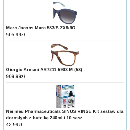
Marc Jacobs Marc 583/S ZX9/9O
505.99
zł
Giorgio Armani AR7211 5903 M (53)
909.99
zł
Neilmed Pharmaceuticals SINUS RINSE Kit zestaw dla
dorosłych z butelką 240ml i 10 sasz.
43.99
zł