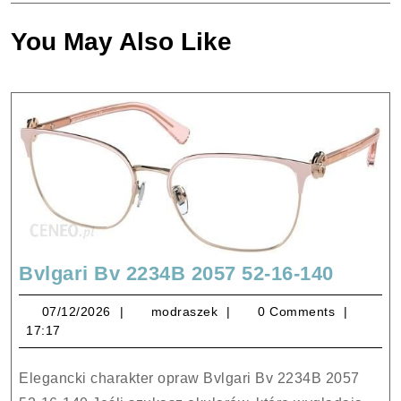
You May Also Like
Bvlgar
Bvlgari Bv 2234B 2057 52-16-140
Bv
07/12/2026
modraszek
07/12/2026
modraszek
0 Comments
2234B
17:17
2057
52-
Elegancki charakter opraw Bvlgari Bv 2234B 2057
16-