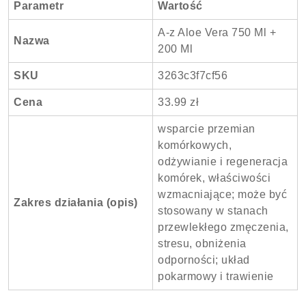
Parametr
Wartość
A-z Aloe Vera 750 Ml +
Nazwa
200 Ml
SKU
3263c3f7cf56
Cena
33.99 zł
wsparcie przemian
komórkowych,
odżywianie i regeneracja
komórek, właściwości
wzmacniające; może być
Zakres działania (opis)
stosowany w stanach
przewlekłego zmęczenia,
stresu, obniżenia
odporności; układ
pokarmowy i trawienie