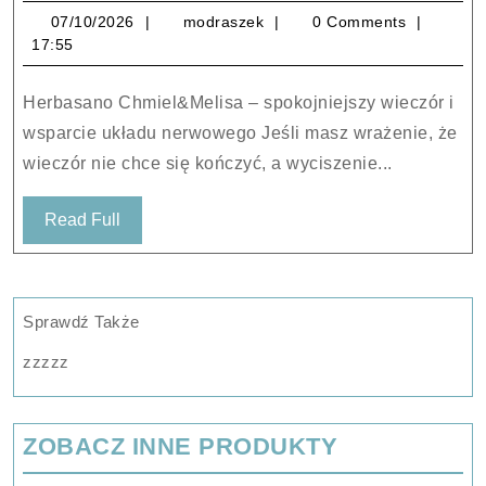
Biznes
07/10/2026
modraszek
07/10/2026
modraszek
0 Comments
Herbasano
17:55
Chmiel&Melisa
60kaps.
Herbasano Chmiel&Melisa – spokojniejszy wieczór i
wsparcie układu nerwowego Jeśli masz wrażenie, że
wieczór nie chce się kończyć, a wyciszenie...
Read
Read Full
Full
Sprawdź Także
zzzzz
ZOBACZ INNE PRODUKTY