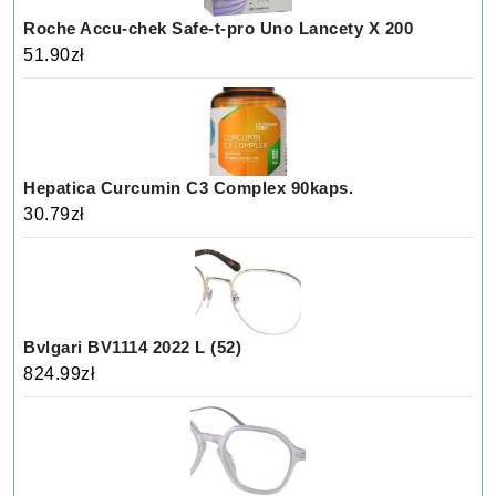
Roche Accu-chek Safe-t-pro Uno Lancety X 200
51.90
zł
Hepatica Curcumin C3 Complex 90kaps.
30.79
zł
Bvlgari BV1114 2022 L (52)
824.99
zł