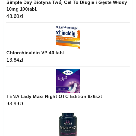
Simple Day Biotyna Twój Cel To Długie i Gęste Włosy
10mg 100tabl.
48.60
zł
Chlorchinaldin VP 40 tabl
13.84
zł
TENA Lady Maxi Night OTC Edition 8x6szt
93.99
zł