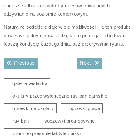
chcesz zadbać o komfort procesów trawiennych i
odżywianie na poziomie komórkowym.
Naturalne podejście daje wiele możliwości – a ten produkt
może być jednym z narzędzi, które pomogą Ci budować
lepszą kondycję każdego dnia, bez przerywania rytmu.
Nawigacja
Previous post:
Next post:
Previous
Next
wpisu
galeria wiślanka
okulary przeciwsłoneczne ray ban damskie
oprawki na okulary
oprawki prada
ray ban
soczewki progresywne
vision express ile lat tyle zniżki