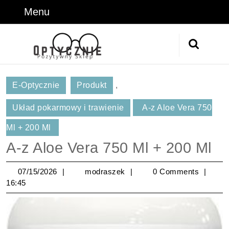
Skip
Menu
Menu
to
content
Skip
Search
to
for:
Content
E-Optycznie
Produkt
,
Układ pokarmowy i trawienie
A-z Aloe Vera 750
Ml + 200 Ml
A-z Aloe Vera 750 Ml + 200 Ml
07/15/2026
modraszek
07/15/2026
modraszek
0 Comments
16:45