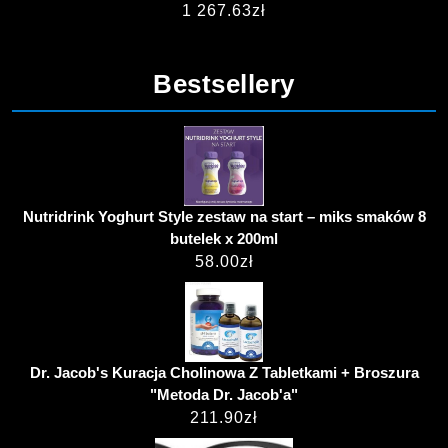
1 267.63
zł
Bestsellery
Nutridrink Yoghurt Style zestaw na start – miks smaków 8
butelek x 200ml
58.00
zł
Dr. Jacob's Kuracja Cholinowa Z Tabletkami + Broszura
"Metoda Dr. Jacob'a"
211.90
zł