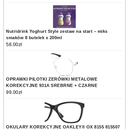
Nutridrink Yoghurt Style zestaw na start – miks
smaków 8 butelek x 200ml
58.00
zł
OPRAWKI PILOTKI ZERÓWKI METALOWE
KOREKCYJNE 931A SREBRNE + CZARNE
99.00
zł
OKULARY KOREKCYJNE OAKLEY® OX 8155 815507