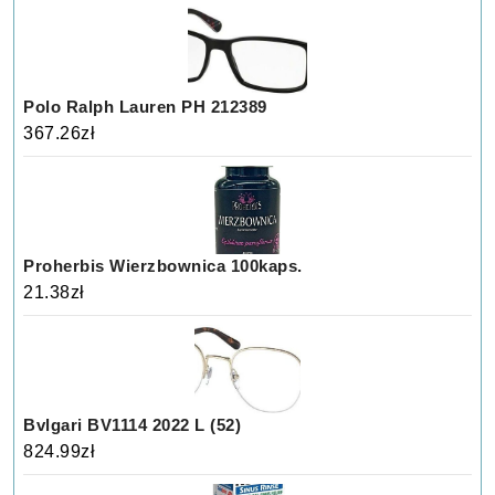
Polo Ralph Lauren PH 212389
367.26
zł
Proherbis Wierzbownica 100kaps.
21.38
zł
Bvlgari BV1114 2022 L (52)
824.99
zł