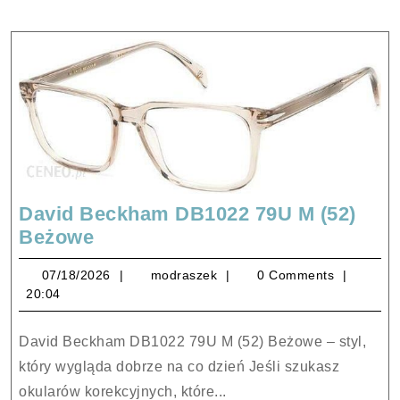
David Beckham DB1022 79U M (52)
David
Beżowe
Beckham
07/18/2026
modraszek
07/18/2026
modraszek
0 Comments
DB1022
20:04
79U
M
David Beckham DB1022 79U M (52) Beżowe – styl,
(52)
który wygląda dobrze na co dzień Jeśli szukasz
Beżowe
okularów korekcyjnych, które...