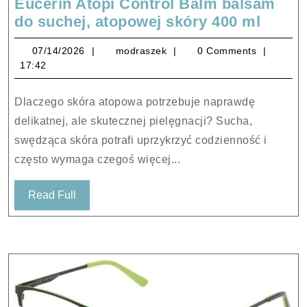
Eucerin Atopi Control Balm balsam
Eucer
do suchej, atopowej skóry 400 ml
Atopi
07/14/2026
modraszek
07/14/2026
modraszek
0 Comments
Contr
17:42
Balm
balsa
Dlaczego skóra atopowa potrzebuje naprawdę
do
delikatnej, ale skutecznej pielęgnacji? Sucha,
suchej
swędząca skóra potrafi uprzykrzyć codzienność i
atopo
często wymaga czegoś więcej...
skóry
400
Read
Read Full
ml
Full