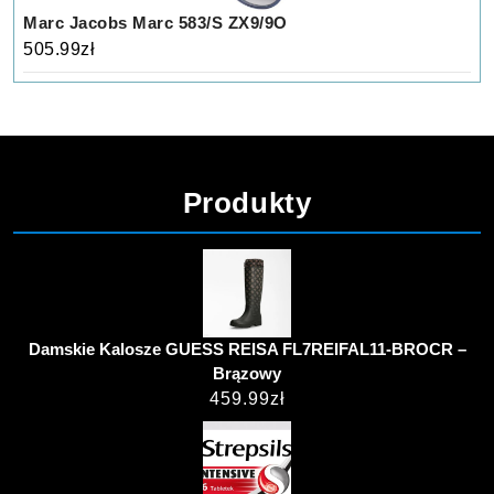
Marc Jacobs Marc 583/S ZX9/9O
505.99
zł
Produkty
Damskie Kalosze GUESS REISA FL7REIFAL11-BROCR –
Brązowy
459.99
zł