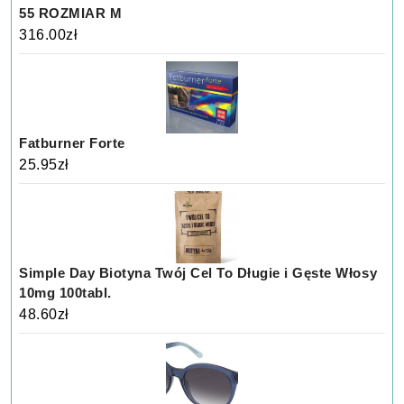
55 ROZMIAR M
316.00
zł
Fatburner Forte
25.95
zł
Simple Day Biotyna Twój Cel To Długie i Gęste Włosy
10mg 100tabl.
48.60
zł