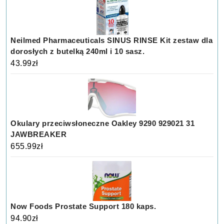
Neilmed Pharmaceuticals SINUS RINSE Kit zestaw dla
dorosłych z butelką 240ml i 10 sasz.
43.99
zł
Okulary przeciwsłoneczne Oakley 9290 929021 31
JAWBREAKER
655.99
zł
Now Foods Prostate Support 180 kaps.
94.90
zł