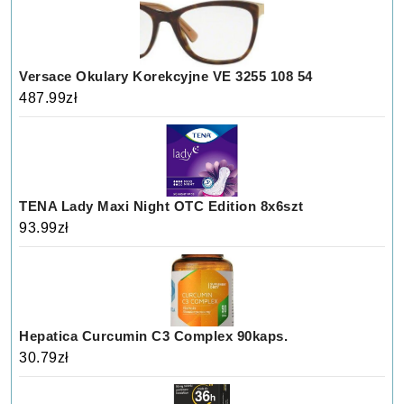
Versace Okulary Korekcyjne VE 3255 108 54
487.99
zł
TENA Lady Maxi Night OTC Edition 8x6szt
93.99
zł
Hepatica Curcumin C3 Complex 90kaps.
30.79
zł