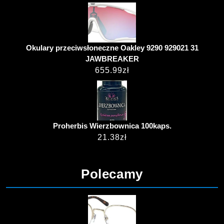
Okulary przeciwsłoneczne Oakley 9290 929021 31
JAWBREAKER
655.99
zł
Proherbis Wierzbownica 100kaps.
21.38
zł
Polecamy