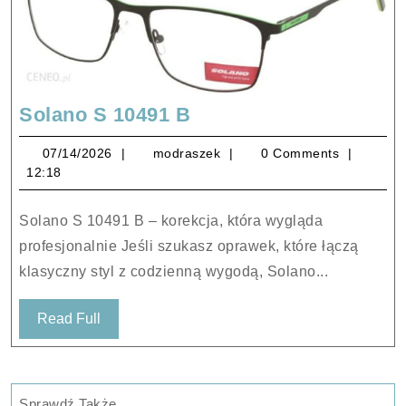
Solano
Solano S 10491 B
S
07/14/2026
modraszek
07/14/2026
modraszek
0 Comments
10491
12:18
B
Solano S 10491 B – korekcja, która wygląda
profesjonalnie Jeśli szukasz oprawek, które łączą
klasyczny styl z codzienną wygodą, Solano...
Read
Read Full
Full
Sprawdź Także