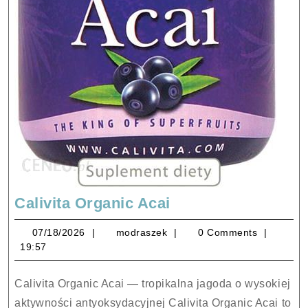
Calivita
Calivita Organic Acai
Organic
07/18/2026
modraszek
07/18/2026
modraszek
0 Comments
Acai
19:57
Calivita Organic Acai — tropikalna jagoda o wysokiej
aktywności antyoksydacyjnej Calivita Organic Acai to