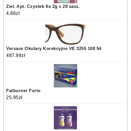
Ziel. Apt. Czystek fix 2g x 20 sasz.
4.86
zł
Versace Okulary Korekcyjne VE 3255 108 54
487.99
zł
Fatburner Forte
25.95
zł