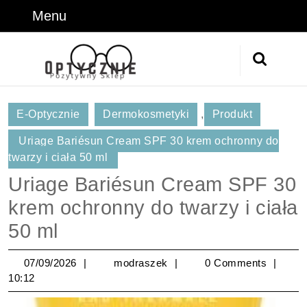
Skip
Menu
Menu
to
content
Skip
Search
to
for:
Content
E-Optycznie
Dermokosmetyki
,
Produkt
Uriage Bariésun Cream SPF 30 krem ochronny do
twarzy i ciała 50 ml
Uriage Bariésun Cream SPF 30
krem ochronny do twarzy i ciała
50 ml
07/09/2026
modraszek
07/09/2026
modraszek
0 Comments
10:12