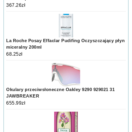
367.26
zł
La Roche Posay Effaclar Pudifing Oczyszczający płyn
miceralny 200ml
68.25
zł
Okulary przeciwsłoneczne Oakley 9290 929021 31
JAWBREAKER
655.99
zł