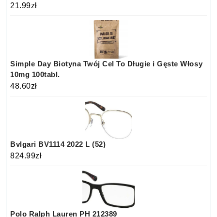
21.99
zł
Simple Day Biotyna Twój Cel To Długie i Gęste Włosy
10mg 100tabl.
48.60
zł
Bvlgari BV1114 2022 L (52)
824.99
zł
Polo Ralph Lauren PH 212389