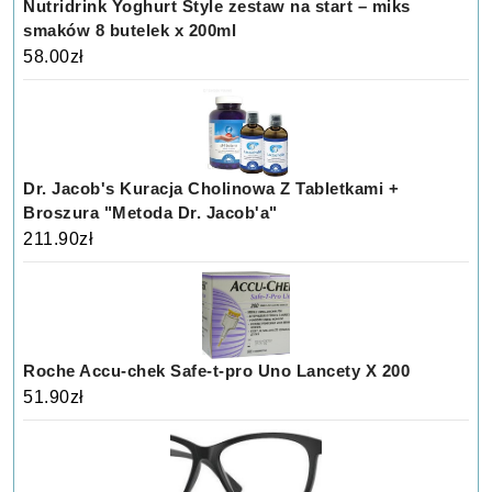
Nutridrink Yoghurt Style zestaw na start – miks
smaków 8 butelek x 200ml
58.00
zł
Dr. Jacob's Kuracja Cholinowa Z Tabletkami +
Broszura "Metoda Dr. Jacob'a"
211.90
zł
Roche Accu-chek Safe-t-pro Uno Lancety X 200
51.90
zł