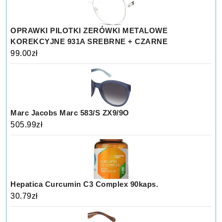
OPRAWKI PILOTKI ZERÓWKI METALOWE
KOREKCYJNE 931A SREBRNE + CZARNE
99.00
zł
Marc Jacobs Marc 583/S ZX9/9O
505.99
zł
Hepatica Curcumin C3 Complex 90kaps.
30.79
zł