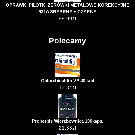
OPRAWKI PILOTKI ZERÓWKI METALOWE KOREKCYJNE
931A SREBRNE + CZARNE
99.00
zł
Polecamy
Chlorchinaldin VP 40 tabl
13.84
zł
Proherbis Wierzbownica 100kaps.
21.38
zł