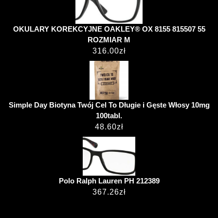
OKULARY KOREKCYJNE OAKLEY® OX 8155 815507 55
ROZMIAR M
316.00
zł
Simple Day Biotyna Twój Cel To Długie i Gęste Włosy 10mg
100tabl.
48.60
zł
Polo Ralph Lauren PH 212389
367.26
zł