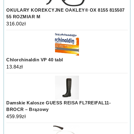
OKULARY KOREKCYJNE OAKLEY® OX 8155 815507
55 ROZMIAR M
316.00
zł
Chlorchinaldin VP 40 tabl
13.84
zł
Damskie Kalosze GUESS REISA FL7REIFAL11-
BROCR – Brązowy
459.99
zł