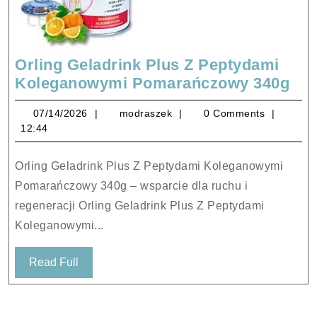
Orling Geladrink Plus Z Peptydami
Orl
Koleganowymi Pomarańczowy 340g
Gel
07/14/2026
modraszek
07/14/2026
modraszek
0 Comments
Plu
12:44
Z
Pep
Orling Geladrink Plus Z Peptydami Koleganowymi
Ko
Pomarańczowy 340g – wsparcie dla ruchu i
Po
regeneracji Orling Geladrink Plus Z Peptydami
340
Koleganowymi...
Read
Read Full
Full