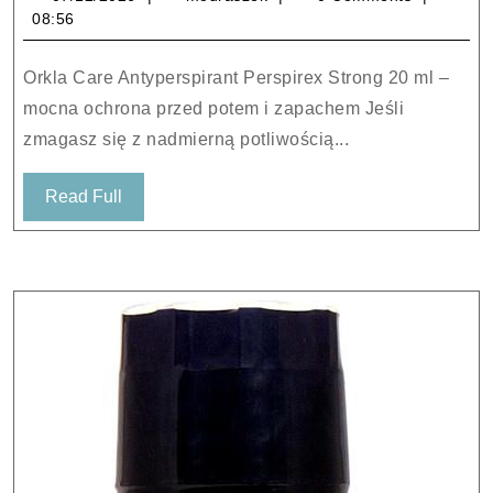
Antyperspirant
08:56
Perspirex
Strong
Orkla Care Antyperspirant Perspirex Strong 20 ml –
20
mocna ochrona przed potem i zapachem Jeśli
ml
zmagasz się z nadmierną potliwością...
Read
Read Full
Full