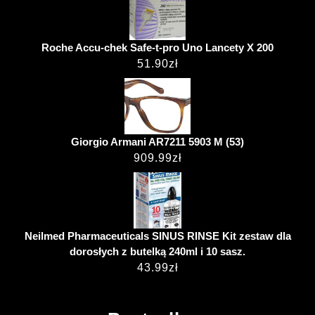
Roche Accu-chek Safe-t-pro Uno Lancety X 200
51.90
zł
Giorgio Armani AR7211 5903 M (53)
909.99
zł
Neilmed Pharmaceuticals SINUS RINSE Kit zestaw dla
dorosłych z butelką 240ml i 10 sasz.
43.99
zł