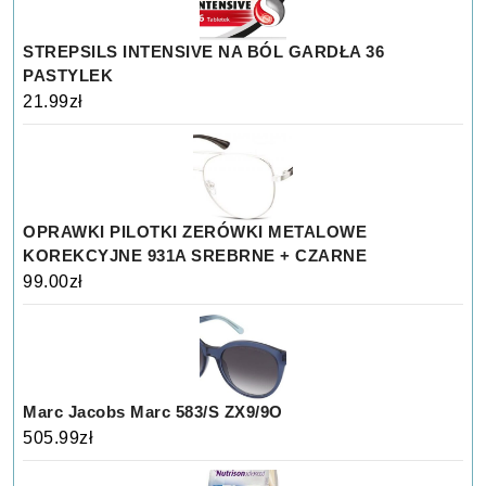
STREPSILS INTENSIVE NA BÓL GARDŁA 36
PASTYLEK
21.99
zł
OPRAWKI PILOTKI ZERÓWKI METALOWE
KOREKCYJNE 931A SREBRNE + CZARNE
99.00
zł
Marc Jacobs Marc 583/S ZX9/9O
505.99
zł