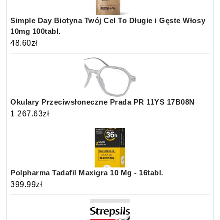
Simple Day Biotyna Twój Cel To Długie i Gęste Włosy
10mg 100tabl.
48.60
zł
Okulary Przeciwsłoneczne Prada PR 11YS 17B08N
1 267.63
zł
Polpharma Tadafil Maxigra 10 Mg - 16tabl.
399.99
zł