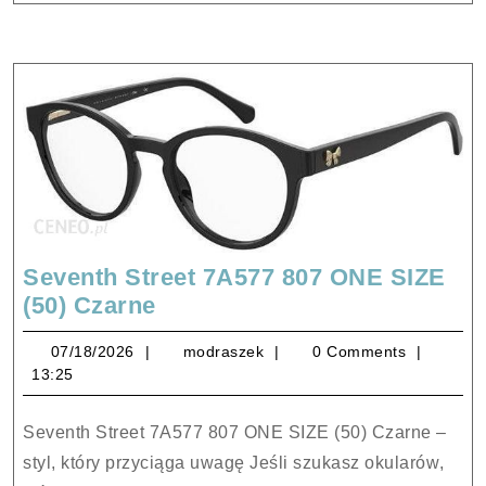
Seventh Street 7A577 807 ONE SIZE
Seventh
(50) Czarne
Street
07/18/2026
modraszek
07/18/2026
modraszek
0 Comments
7A577
13:25
807
ONE
Seventh Street 7A577 807 ONE SIZE (50) Czarne –
SIZE
styl, który przyciąga uwagę Jeśli szukasz okularów,
(50)