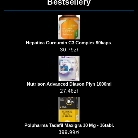
Bestsellery
Hepatica Curcumin C3 Complex 90kaps.
30.79
zł
Nutrison Advanced Diason Płyn 1000ml
27.48
zł
Polpharma Tadafil Maxigra 10 Mg - 16tabl.
399.99
zł