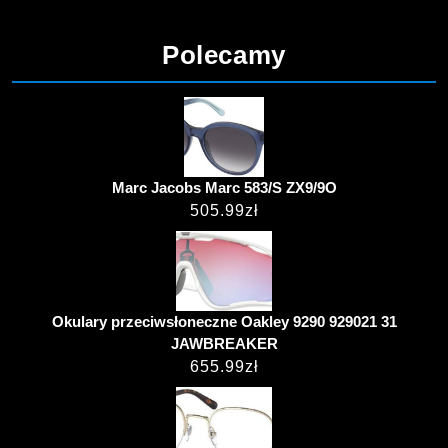
Polecamy
Marc Jacobs Marc 583/S ZX9/9O
505.99
zł
Okulary przeciwsłoneczne Oakley 9290 929021 31
JAWBREAKER
655.99
zł