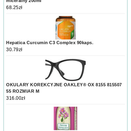
miceralny 200ml
68.25
zł
Hepatica Curcumin C3 Complex 90kaps.
30.79
zł
OKULARY KOREKCYJNE OAKLEY® OX 8155 815507
55 ROZMIAR M
316.00
zł