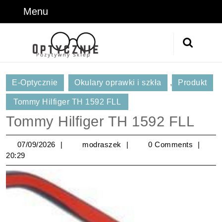
Skip
Menu
Menu
to
content
Skip
Search
to
for:
Content
E-Optycznie
Okulary oprawki i szkła
,
Produkt
Tommy Hilfiger TH 1592 FLL
Tommy Hilfiger TH 1592 FLL
07/09/2026
modraszek
07/09/2026
modraszek
0 Comments
20:29