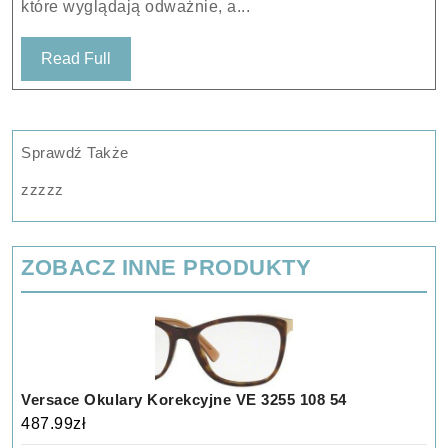
które wyglądają odważnie, a...
Czarne
Read
Read Full
Full
Sprawdź Także
zzzzz
ZOBACZ INNE PRODUKTY
Versace Okulary Korekcyjne VE 3255 108 54
487.99
zł