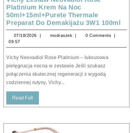
Platinium Krem Na Noc
50ml+15ml+Purete Thermale
Vic
Preparat Do Demakijażu 3W1 100ml
Zes
07/18/2026
modraszek
07/18/2026
modraszek
0 Comments
Neo
09:57
Ros
Pla
Vichy Neovadiol Rose Platinium – luksusowa
Kr
pielęgnacja nocna w zestawie Jeśli szukasz
Na
połączenia skutecznej regeneracji z wygodą
Noc
codziennej rutyny, Vichy...
50m
The
Read
Read Full
Pre
Full
Do
Dem
3W
100