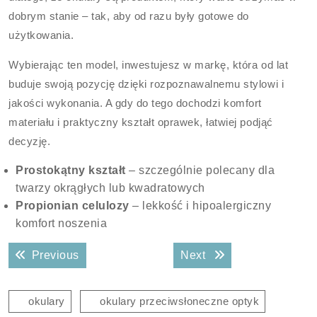
dobrym stanie – tak, aby od razu były gotowe do
użytkowania.
Wybierając ten model, inwestujesz w markę, która od lat
buduje swoją pozycję dzięki rozpoznawalnemu stylowi i
jakości wykonania. A gdy do tego dochodzi komfort
materiału i praktyczny kształt oprawek, łatwiej podjąć
decyzję.
Prostokątny kształt
– szczególnie polecany dla
twarzy okrągłych lub kwadratowych
Propionian celulozy
– lekkość i hipoalergiczny
komfort noszenia
Nawigacja
Previous post:
Next post:
Previous
Next
wpisu
okulary
okulary przeciwsłoneczne optyk