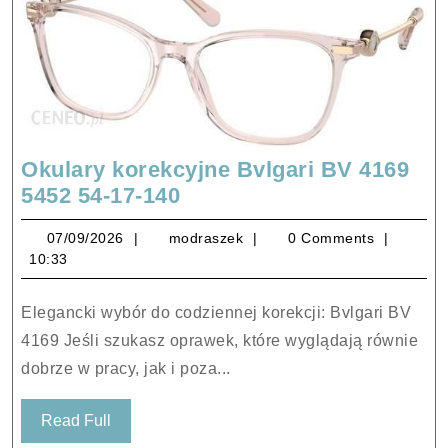
Okulary korekcyjne Bvlgari BV 4169
Okulary
5452 54-17-140
korekcyjne
07/09/2026
modraszek
07/09/2026
modraszek
0 Comments
Bvlgari
10:33
BV
4169
Elegancki wybór do codziennej korekcji: Bvlgari BV
5452
4169 Jeśli szukasz oprawek, które wyglądają równie
54-
dobrze w pracy, jak i poza...
17-
140
Read
Read Full
Full