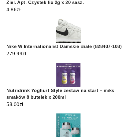
Ziel. Apt. Czystek fix 2g x 20 sasz.
4.86
zł
Nike W Internationalist Damskie Białe (828407-108)
279.99
zł
Nutridrink Yoghurt Style zestaw na start – miks
smaków 8 butelek x 200ml
58.00
zł