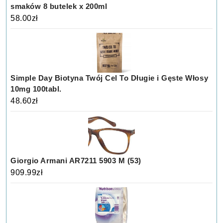
smaków 8 butelek x 200ml
58.00
zł
Simple Day Biotyna Twój Cel To Długie i Gęste Włosy
10mg 100tabl.
48.60
zł
Giorgio Armani AR7211 5903 M (53)
909.99
zł