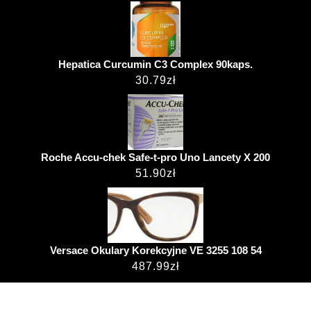
Hepatica Curcumin C3 Complex 90kaps.
30.79
zł
Roche Accu-chek Safe-t-pro Uno Lancety X 200
51.90
zł
Versace Okulary Korekcyjne VE 3255 108 54
487.99
zł
Hospital WordPress Theme
przemekjanus.pl ©