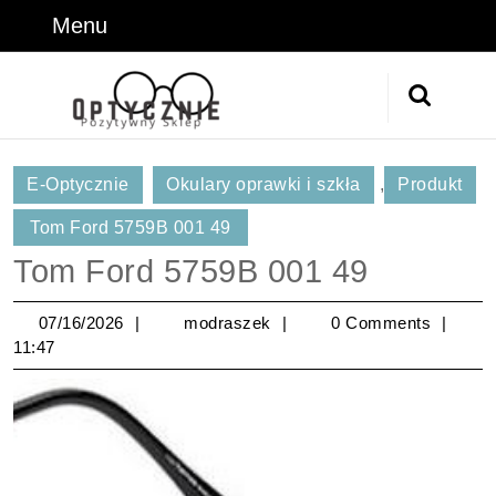
Skip
Menu
Menu
to
content
Skip
Search
to
for:
Content
E-Optycznie
Okulary oprawki i szkła
,
Produkt
Tom Ford 5759B 001 49
Tom Ford 5759B 001 49
07/16/2026
modraszek
07/16/2026
modraszek
0 Comments
11:47