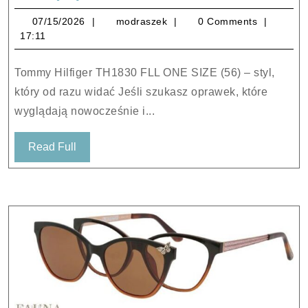
Hilfiger
07/15/2026
modraszek
07/15/2026
modraszek
0 Comments
TH1830
17:11
FLL
ONE
Tommy Hilfiger TH1830 FLL ONE SIZE (56) – styl,
SIZE
który od razu widać Jeśli szukasz oprawek, które
(56)
wyglądają nowocześnie i...
Read
Read Full
Full