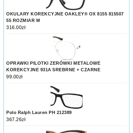
OKULARY KOREKCYJNE OAKLEY® OX 8155 815507
55 ROZMIAR M
316.00
zł
OPRAWKI PILOTKI ZERÓWKI METALOWE
KOREKCYJNE 931A SREBRNE + CZARNE
99.00
zł
Polo Ralph Lauren PH 212389
367.26
zł