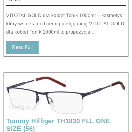
kobiet
Tonik
VITOTAL GOLD dla kobiet Tonik 1000ml – kosmetyk,
1000ml
który wspiera codzienną pielęgnację VITOTAL GOLD
dla kobiet Tonik 1000ml to propozycja...
Read
Read Full
Full
Tommy Hilfiger TH1830 FLL ONE
Tommy
SIZE (56)