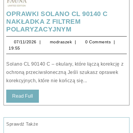
OPRAWKI SOLANO CL 90140 C
NAKŁADKA Z FILTREM
OPRAWKI
POLARYZACYJNYM
SOLANO
07/11/2026
modraszek
07/11/2026
modraszek
0 Comments
CL
19:55
90140
C
Solano CL 90140 C – okulary, które łączą korekcję z
NAKŁADKA
ochroną przeciwsłoneczną Jeśli szukasz oprawek
Z
korekcyjnych, które nie kończą się...
FILTREM
POLARYZACYJNY
Read
Read Full
Full
Sprawdź Także