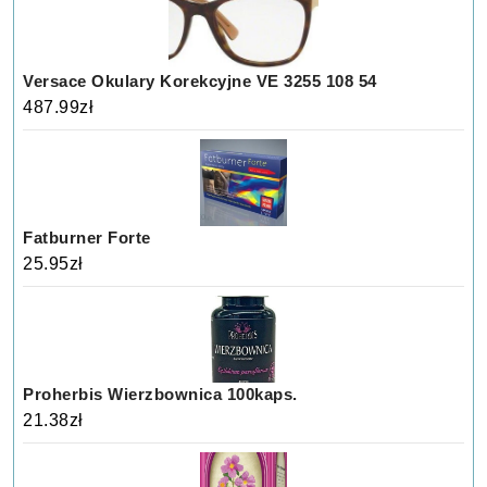
Versace Okulary Korekcyjne VE 3255 108 54
487.99
zł
Fatburner Forte
25.95
zł
Proherbis Wierzbownica 100kaps.
21.38
zł