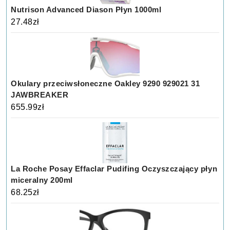
Nutrison Advanced Diason Płyn 1000ml
27.48
zł
Okulary przeciwsłoneczne Oakley 9290 929021 31
JAWBREAKER
655.99
zł
La Roche Posay Effaclar Pudifing Oczyszczający płyn
miceralny 200ml
68.25
zł