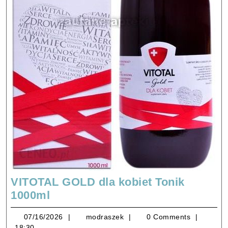
VITOTAL GOLD dla kobiet Tonik
VITOTAL
1000ml
GOLD
07/16/2026
modraszek
07/16/2026
modraszek
0 Comments
dla
18:30