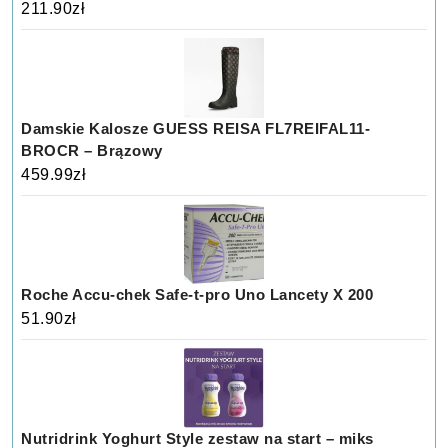
211.90
zł
Damskie Kalosze GUESS REISA FL7REIFAL11-
BROCR – Brązowy
459.99
zł
Roche Accu-chek Safe-t-pro Uno Lancety X 200
51.90
zł
Nutridrink Yoghurt Style zestaw na start – miks