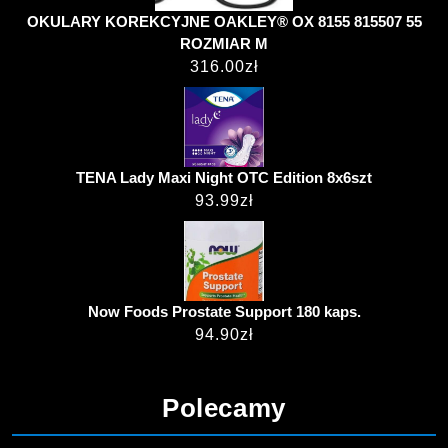
OKULARY KOREKCYJNE OAKLEY® OX 8155 815507 55
ROZMIAR M
316.00
zł
TENA Lady Maxi Night OTC Edition 8x6szt
93.99
zł
Now Foods Prostate Support 180 kaps.
94.90
zł
Polecamy