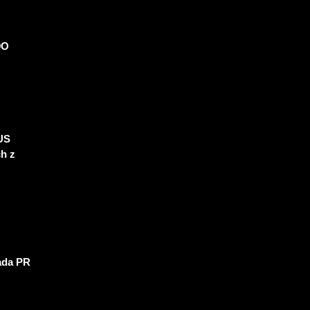
9O
US
ch z
ada PR