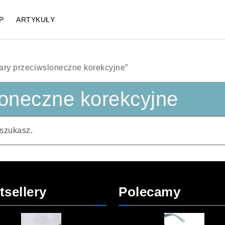
P
ARTYKUŁY
ary przeciwsloneczne korekcyjne”
loneczne korekcyjne
 szukasz.
tsellery
Polecamy