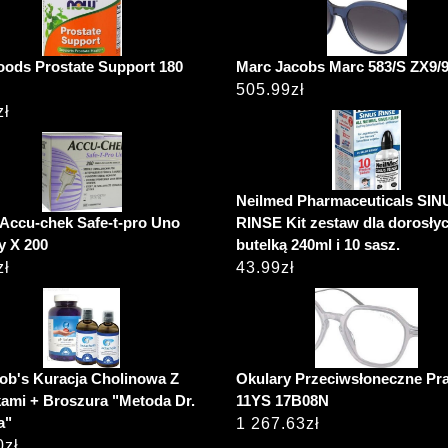
ods Prostate Support 180
Marc Jacobs Marc 583/S ZX9/
505.99
zł
zł
Neilmed Pharmaceuticals SIN
Accu-chek Safe-t-pro Uno
RINSE Kit zestaw dla dorosły
y X 200
butelką 240ml i 10 sasz.
zł
43.99
zł
cob's Kuracja Cholinowa Z
Okulary Przeciwsłoneczne Pr
kami + Broszura "Metoda Dr.
11YS 17B08N
a"
1 267.63
zł
0
zł