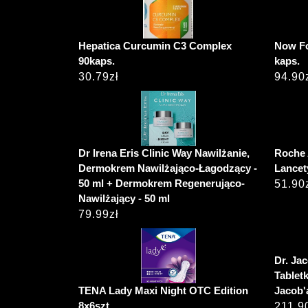
Hepatica Curcumin C3 Complex
Now Fo
90kaps.
kaps.
30.79
zł
94.90
Dr Irena Eris Clinic Way Nawilżanie,
Roche 
Dermokrem Nawilżająco-Łagodzący -
Lancet
50 ml + Dermokrem Regenerująco-
51.90
Nawilżający - 50 ml
79.99
zł
Dr. Ja
Tablet
TENA Lady Maxi Night OTC Edition
Jacob'
8x6szt
211.9