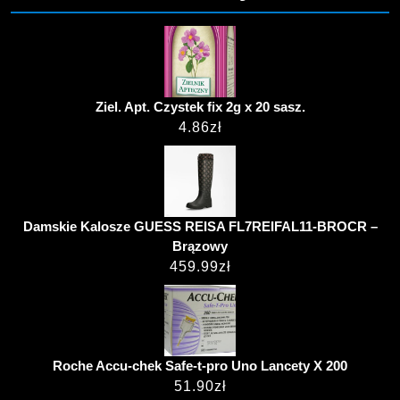
Ziel. Apt. Czystek fix 2g x 20 sasz.
4.86
zł
Damskie Kalosze GUESS REISA FL7REIFAL11-BROCR –
Brązowy
459.99
zł
Roche Accu-chek Safe-t-pro Uno Lancety X 200
51.90
zł