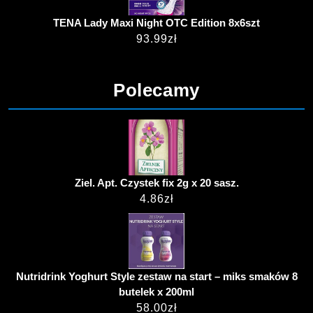
TENA Lady Maxi Night OTC Edition 8x6szt
93.99
zł
Polecamy
Ziel. Apt. Czystek fix 2g x 20 sasz.
4.86
zł
Nutridrink Yoghurt Style zestaw na start – miks smaków 8
butelek x 200ml
58.00
zł