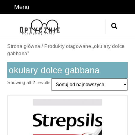
Skip
Menu
Menu
to
content
Skip
Search
to
for:
Content
Strona główna
/ Produkty otagowane „okulary dolce
gabbana”
okulary dolce gabbana
Sorted
Showing all 2 results
by
latest