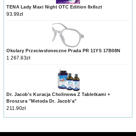
TENA Lady Maxi Night OTC Edition 8x6szt
93.99
zł
Okulary Przeciwsłoneczne Prada PR 11YS 17B08N
1 267.63
zł
Dr. Jacob's Kuracja Cholinowa Z Tabletkami +
Broszura "Metoda Dr. Jacob'a"
211.90
zł