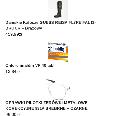
Damskie Kalosze GUESS REISA FL7REIFAL11-
BROCR – Brązowy
459.99
zł
Chlorchinaldin VP 40 tabl
13.84
zł
OPRAWKI PILOTKI ZERÓWKI METALOWE
KOREKCYJNE 931A SREBRNE + CZARNE
99.00
zł