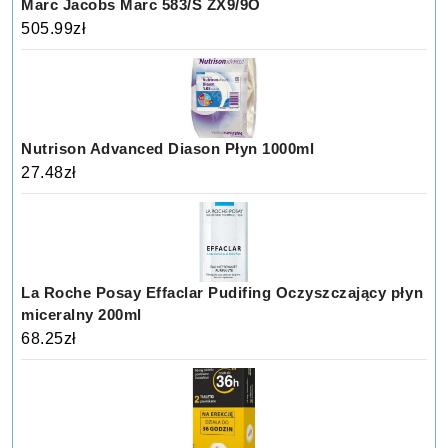
Marc Jacobs Marc 583/S ZX9/9O
505.99
zł
Nutrison Advanced Diason Płyn 1000ml
27.48
zł
La Roche Posay Effaclar Pudifing Oczyszczający płyn
miceralny 200ml
68.25
zł