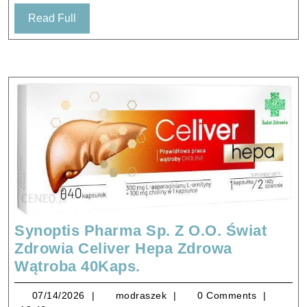
Read
Read Full
Full
Synoptis Pharma Sp. Z O.O. Świat
Zdrowia Celiver Hepa Zdrowa
Synoptis
Wątroba 40Kaps.
Pharma
07/14/2026
modraszek
07/14/2026
modraszek
0 Comments
Sp.