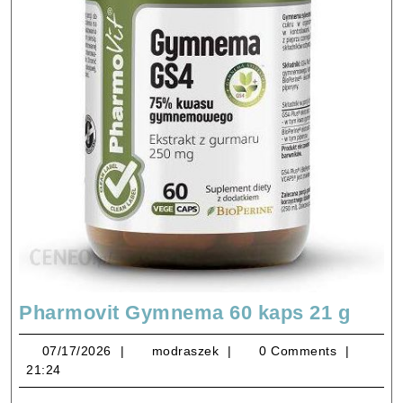
Phar
Pharmovit Gymnema 60 kaps 21 g
Gym
07/17/2026
modraszek
07/17/2026
modraszek
0 Comments
60
21:24
kaps