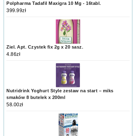
Polpharma Tadafil Maxigra 10 Mg - 16tabl.
399.99
zł
Ziel. Apt. Czystek fix 2g x 20 sasz.
4.86
zł
Nutridrink Yoghurt Style zestaw na start – miks
smaków 8 butelek x 200ml
58.00
zł