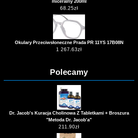
miceralny 200ml
68.25
zł
Okulary Przeciwsłoneczne Prada PR 11YS 17B08N
1 267.63
zł
Polecamy
Dr. Jacob's Kuracja Cholinowa Z Tabletkami + Broszura
"Metoda Dr. Jacob'a"
211.90
zł