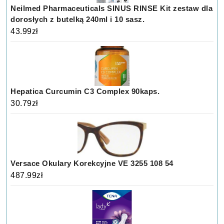
Neilmed Pharmaceuticals SINUS RINSE Kit zestaw dla
dorosłych z butelką 240ml i 10 sasz.
43.99
zł
Hepatica Curcumin C3 Complex 90kaps.
30.79
zł
Versace Okulary Korekcyjne VE 3255 108 54
487.99
zł