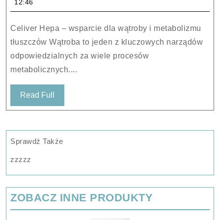
12:46
Z
O.O.
Celiver Hepa – wsparcie dla wątroby i metabolizmu
Świat
tłuszczów Wątroba to jeden z kluczowych narządów
Zdrowia
odpowiedzialnych za wiele procesów
Celiver
metabolicznych....
Hepa
Zdrowa
Read
Read Full
Wątroba
Full
40Kaps.
Sprawdź Także
zzzzz
ZOBACZ INNE PRODUKTY