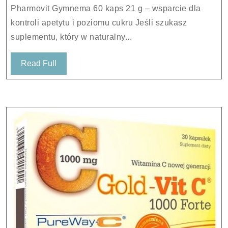
21
Pharmovit Gymnema 60 kaps 21 g – wsparcie dla
g
kontroli apetytu i poziomu cukru Jeśli szukasz
suplementu, który w naturalny...
Read
Read Full
Full