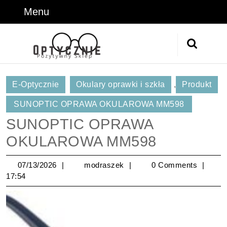
Skip
Menu
Menu
to
content
Skip
Search
to
for:
Content
E-Optycznie
Okulary oprawki i szkła
,
Produkt
SUNOPTIC OPRAWA OKULAROWA MM598
SUNOPTIC OPRAWA
OKULAROWA MM598
07/13/2026
modraszek
07/13/2026
modraszek
0 Comments
17:54