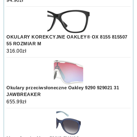
94.90
zł
OKULARY KOREKCYJNE OAKLEY® OX 8155 815507
55 ROZMIAR M
316.00
zł
Okulary przeciwsłoneczne Oakley 9290 929021 31
JAWBREAKER
655.99
zł