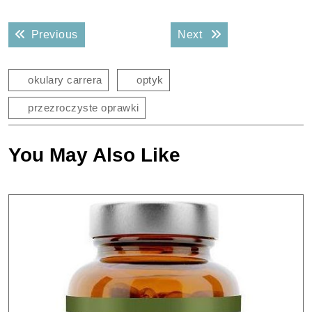
Nawigacja
Previous post:
Next post:
Previous
Next
wpisu
okulary carrera
optyk
przezroczyste oprawki
You May Also Like