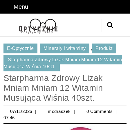
Skip
Menu
Menu
to
content
Skip
Search
to
for:
Content
E-Optycznie
Minerały i witaminy
,
Produkt
Starpharma Zdrowy Lizak Mniam Mniam 12 Witamin
Musująca Wiśnia 40szt.
Starpharma Zdrowy Lizak
Mniam Mniam 12 Witamin
Musująca Wiśnia 40szt.
07/11/2026
modraszek
07/11/2026
modraszek
0 Comments
07:46