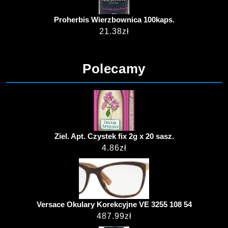
Proherbis Wierzbownica 100kaps.
21.38
zł
Polecamy
Ziel. Apt. Czystek fix 2g x 20 sasz.
4.86
zł
Versace Okulary Korekcyjne VE 3255 108 54
487.99
zł