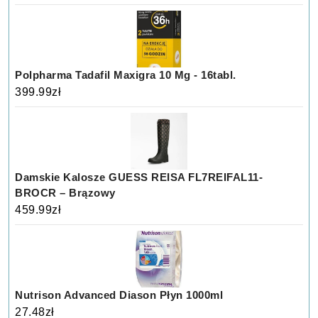
Polpharma Tadafil Maxigra 10 Mg - 16tabl.
399.99
zł
Damskie Kalosze GUESS REISA FL7REIFAL11-
BROCR – Brązowy
459.99
zł
Nutrison Advanced Diason Płyn 1000ml
27.48
zł