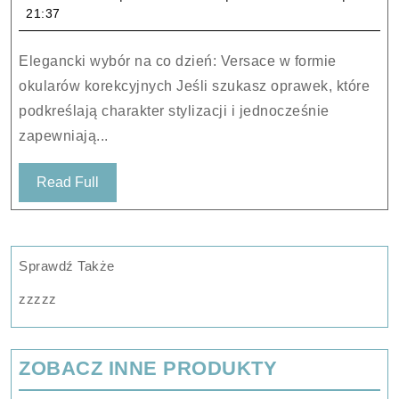
Versace
21:37
VE
3294
Elegancki wybór na co dzień: Versace w formie
108
okularów korekcyjnych Jeśli szukasz oprawek, które
53-
podkreślają charakter stylizacji i jednocześnie
18-
zapewniają...
140
Read
Read Full
Full
Sprawdź Także
zzzzz
ZOBACZ INNE PRODUKTY