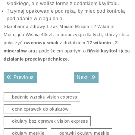
słodkiego, ale wolisz formę z dodatkiem ksylitolu.
Trzymaj opakowanie pod ręką, by mieć pod kontrolą
podjadanie w ciągu dnia.
Starpharma Zdrowy Lizak Mniam Mniam 12 Witamin
Musująca Wiśnia 40szt. to propozycja dla tych, którzy chcą
połączyć
owocowy smak
z dodatkiem
12 witamin i 2
minerałów
oraz podejściem opartym o
fiński ksylitol
i jego
działanie przeciwpróchnicze
.
Nawigacja
Previous post:
Next post:
Previous
Next
wpisu
badanie wzroku vision express
cena oprawek do okularów
okulary bez oprawek vision express
okulary meskie
oprawki okulary męskie