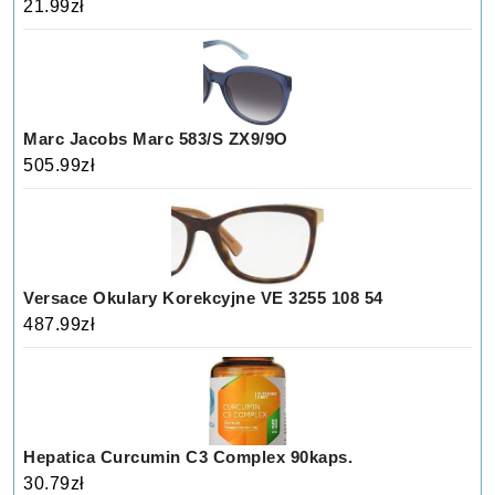
21.99
zł
Marc Jacobs Marc 583/S ZX9/9O
505.99
zł
Versace Okulary Korekcyjne VE 3255 108 54
487.99
zł
Hepatica Curcumin C3 Complex 90kaps.
30.79
zł