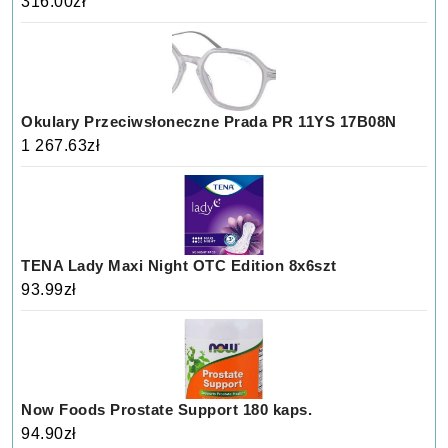
316.00
zł
Okulary Przeciwsłoneczne Prada PR 11YS 17B08N
1 267.63
zł
TENA Lady Maxi Night OTC Edition 8x6szt
93.99
zł
Now Foods Prostate Support 180 kaps.
94.90
zł