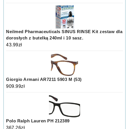
Neilmed Pharmaceuticals SINUS RINSE Kit zestaw dla
dorosłych z butelką 240ml i 10 sasz.
43.99
zł
Giorgio Armani AR7211 5903 M (53)
909.99
zł
Polo Ralph Lauren PH 212389
367.26
zł