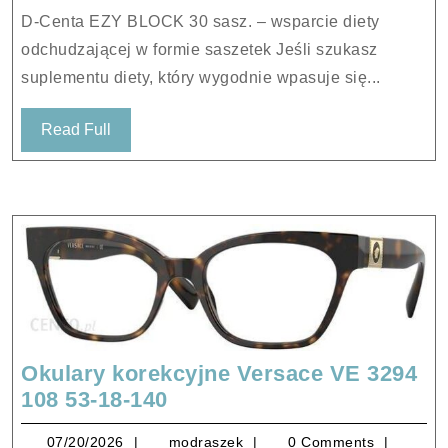
30
D-Centa EZY BLOCK 30 sasz. – wsparcie diety
sasz.
odchudzającej w formie saszetek Jeśli szukasz
suplementu diety, który wygodnie wpasuje się...
Read
Read Full
Full
Okulary korekcyjne Versace VE 3294
Okulary
108 53-18-140
korekcyjne
07/20/2026
modraszek
07/20/2026
modraszek
0 Comments