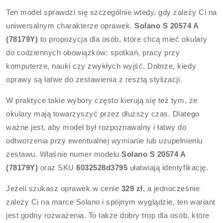
Ten model sprawdzi się szczególnie wtedy, gdy zależy Ci na
uniwersalnym charakterze oprawek.
Solano S 20574 A
(78179Y)
to propozycja dla osób, które chcą mieć okulary
do codziennych obowiązków: spotkań, pracy przy
komputerze, nauki czy zwykłych wyjść. Dobrze, kiedy
oprawy są łatwe do zestawienia z resztą stylizacji.
W praktyce takie wybory często kierują się też tym, że
okulary mają towarzyszyć przez dłuższy czas. Dlatego
ważne jest, aby model był rozpoznawalny i łatwy do
odtworzenia przy ewentualnej wymianie lub uzupełnieniu
zestawu. Właśnie numer modelu
Solano S 20574 A
(78179Y)
oraz SKU
6032528d3795
ułatwiają identyfikację.
Jeżeli szukasz oprawek w cenie
329 zł
, a jednocześnie
zależy Ci na marce Solano i spójnym wyglądzie, ten wariant
jest godny rozważenia. To także dobry trop dla osób, które