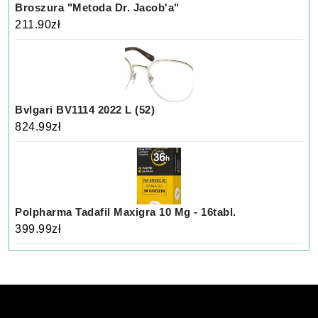
Broszura "Metoda Dr. Jacob'a"
211.90
zł
Bvlgari BV1114 2022 L (52)
824.99
zł
Polpharma Tadafil Maxigra 10 Mg - 16tabl.
399.99
zł