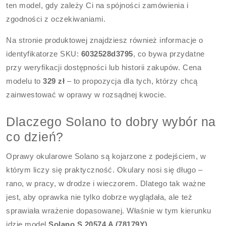
ten model, gdy zależy Ci na spójności zamówienia i
zgodności z oczekiwaniami.
Na stronie produktowej znajdziesz również informacje o
identyfikatorze SKU:
6032528d3795
, co bywa przydatne
przy weryfikacji dostępności lub historii zakupów. Cena
modelu to
329 zł
– to propozycja dla tych, którzy chcą
zainwestować w oprawy w rozsądnej kwocie.
Dlaczego Solano to dobry wybór na
co dzień?
Oprawy okularowe Solano są kojarzone z podejściem, w
którym liczy się praktyczność. Okulary nosi się długo –
rano, w pracy, w drodze i wieczorem. Dlatego tak ważne
jest, aby oprawka nie tylko dobrze wyglądała, ale też
sprawiała wrażenie dopasowanej. Właśnie w tym kierunku
idzie model
Solano S 20574 A (78179Y)
.