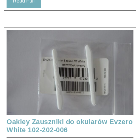
Read
Read Full
Full
Oakley Zauszniki do okularów Evzero
Oakley
White 102-202-006
Zauszniki