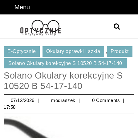
Skip
Menu
Menu
to
content
Skip
Search
to
for:
Content
E-Optycznie
Okulary oprawki i szkła
,
Produkt
Solano Okulary korekcyjne S 10520 B 54-17-140
Solano Okulary korekcyjne S
10520 B 54-17-140
07/12/2026
modraszek
07/12/2026
modraszek
0 Comments
17:58