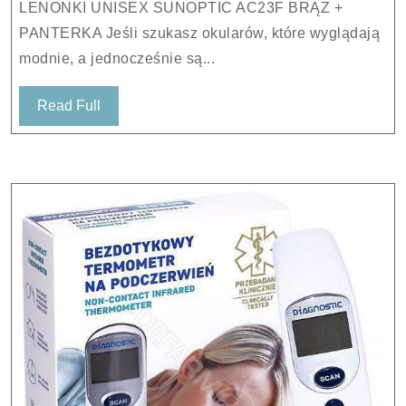
LENONKI UNISEX SUNOPTIC AC23F BRĄZ +
AC23F
PANTERKA Jeśli szukasz okularów, które wyglądają
BRĄZ
modnie, a jednocześnie są...
+
PANTERKA
Read
Read Full
Full