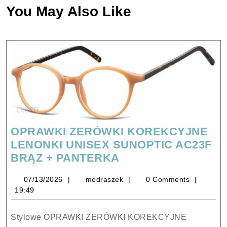
You May Also Like
OPRAWKI ZERÓWKI KOREKCYJNE
LENONKI UNISEX SUNOPTIC AC23F
OPRAWKI
BRĄZ + PANTERKA
ZERÓWKI
07/13/2026
modraszek
07/13/2026
modraszek
0 Comments
KOREKCYJNE
19:49
LENONKI
UNISEX
Stylowe OPRAWKI ZERÓWKI KOREKCYJNE
SUNOPTIC