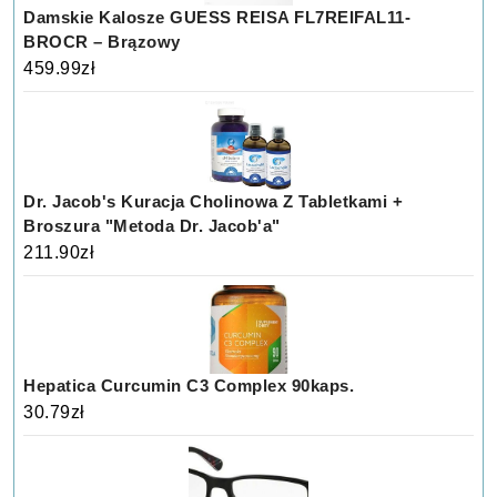
Damskie Kalosze GUESS REISA FL7REIFAL11-
BROCR – Brązowy
459.99
zł
Dr. Jacob's Kuracja Cholinowa Z Tabletkami +
Broszura "Metoda Dr. Jacob'a"
211.90
zł
Hepatica Curcumin C3 Complex 90kaps.
30.79
zł