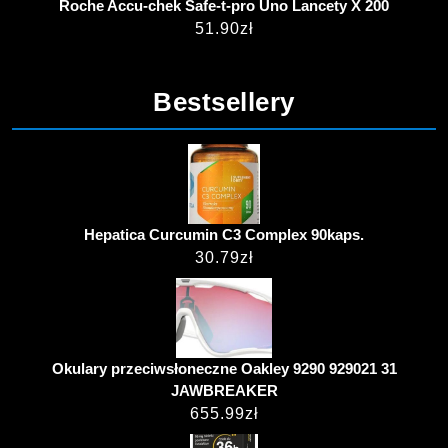
Roche Accu-chek Safe-t-pro Uno Lancety X 200
51.90
zł
Bestsellery
Hepatica Curcumin C3 Complex 90kaps.
30.79
zł
Okulary przeciwsłoneczne Oakley 9290 929021 31
JAWBREAKER
655.99
zł