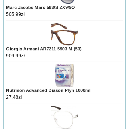
Marc Jacobs Marc 583/S ZX9/9O
505.99
zł
Giorgio Armani AR7211 5903 M (53)
909.99
zł
Nutrison Advanced Diason Płyn 1000ml
27.48
zł