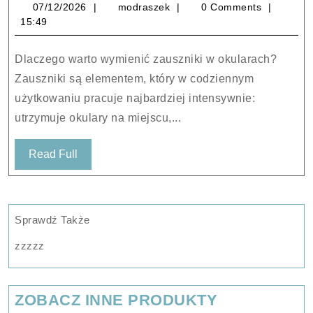
07/12/2026
modraszek
07/12/2026
modraszek
0 Comments
do
15:49
okularów
Evzero
Dlaczego warto wymienić zauszniki w okularach?
White
Zauszniki są elementem, który w codziennym
102-
użytkowaniu pracuje najbardziej intensywnie:
202-
utrzymuje okulary na miejscu,...
006
Read
Read Full
Full
Sprawdź Także
zzzzz
ZOBACZ INNE PRODUKTY