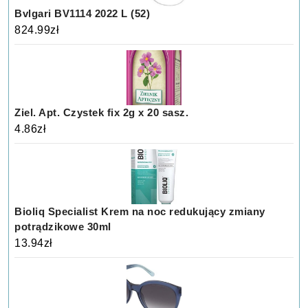
Bvlgari BV1114 2022 L (52)
824.99
zł
Ziel. Apt. Czystek fix 2g x 20 sasz.
4.86
zł
Bioliq Specialist Krem na noc redukujący zmiany
potrądzikowe 30ml
13.94
zł