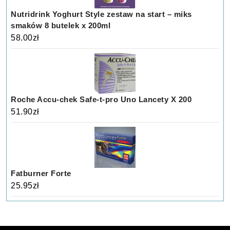
Nutridrink Yoghurt Style zestaw na start – miks
smaków 8 butelek x 200ml
58.00
zł
Roche Accu-chek Safe-t-pro Uno Lancety X 200
51.90
zł
Fatburner Forte
25.95
zł