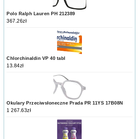
Polo Ralph Lauren PH 212389
367.26
zł
Chlorchinaldin VP 40 tabl
13.84
zł
Okulary Przeciwsłoneczne Prada PR 11YS 17B08N
1 267.63
zł