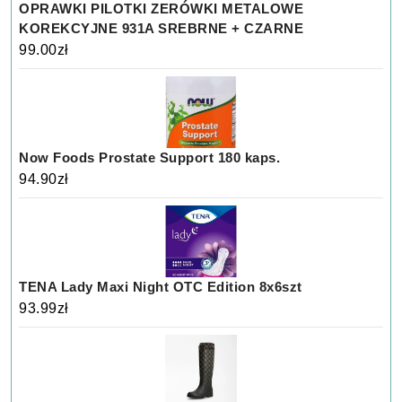
OPRAWKI PILOTKI ZERÓWKI METALOWE
KOREKCYJNE 931A SREBRNE + CZARNE
99.00
zł
Now Foods Prostate Support 180 kaps.
94.90
zł
TENA Lady Maxi Night OTC Edition 8x6szt
93.99
zł