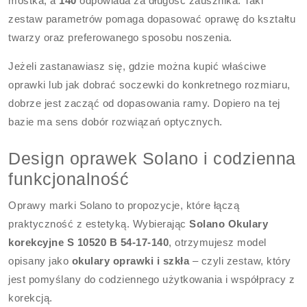
mostka, a
140
odpowiada za długość zausznika. Taki
zestaw parametrów pomaga dopasować oprawę do kształtu
twarzy oraz preferowanego sposobu noszenia.
Jeżeli zastanawiasz się, gdzie można kupić właściwe
oprawki lub jak dobrać soczewki do konkretnego rozmiaru,
dobrze jest zacząć od dopasowania ramy. Dopiero na tej
bazie ma sens dobór rozwiązań optycznych.
Design oprawek Solano i codzienna
funkcjonalność
Oprawy marki Solano to propozycje, które łączą
praktyczność z estetyką. Wybierając
Solano Okulary
korekcyjne S 10520 B 54-17-140
, otrzymujesz model
opisany jako
okulary oprawki i szkła
– czyli zestaw, który
jest pomyślany do codziennego użytkowania i współpracy z
korekcją.