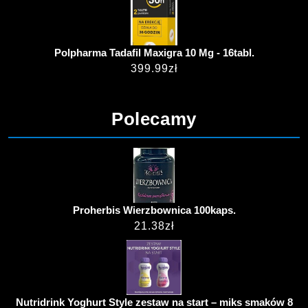
Polpharma Tadafil Maxigra 10 Mg - 16tabl.
399.99
zł
Polecamy
Proherbis Wierzbownica 100kaps.
21.38
zł
Nutridrink Yoghurt Style zestaw na start – miks smaków 8