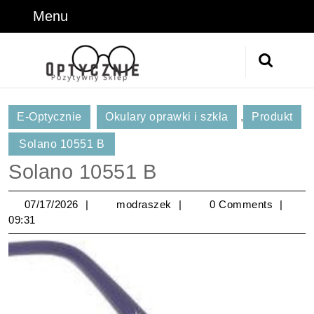
Skip
Menu
Menu
to
content
Skip
Search
to
for:
Content
E-Optycznie
Okulary oprawki i szkła
,
Produkt
Solano 10551 B
Solano 10551 B
07/17/2026
modraszek
07/17/2026
modraszek
0 Comments
09:31