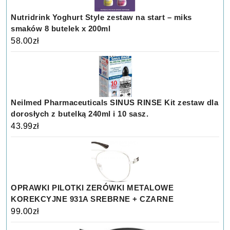
Nutridrink Yoghurt Style zestaw na start – miks
smaków 8 butelek x 200ml
58.00
zł
Neilmed Pharmaceuticals SINUS RINSE Kit zestaw dla
dorosłych z butelką 240ml i 10 sasz.
43.99
zł
OPRAWKI PILOTKI ZERÓWKI METALOWE
KOREKCYJNE 931A SREBRNE + CZARNE
99.00
zł