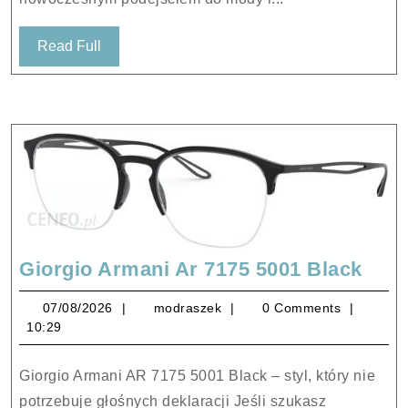
Read
Read Full
Full
Gior
Giorgio Armani Ar 7175 5001 Black
Arm
07/08/2026
modraszek
07/08/2026
modraszek
0 Comments
Ar
10:29
7175
5001
Giorgio Armani AR 7175 5001 Black – styl, który nie
Blac
potrzebuje głośnych deklaracji Jeśli szukasz