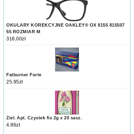
OKULARY KOREKCYJNE OAKLEY® OX 8155 815507
55 ROZMIAR M
316.00
zł
Fatburner Forte
25.95
zł
Ziel. Apt. Czystek fix 2g x 20 sasz.
4.86
zł