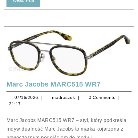
Read Full
Full
Marc
Marc Jacobs MARC515 WR7
Jacobs
07/16/2026
modraszek
07/16/2026
modraszek
0 Comments
MARC515
21:17
WR7
Marc Jacobs MARC515 WR7 – styl, który podkreśla
indywidualność Marc Jacobs to marka kojarzona z
nowoczesnym podejściem do mody i...