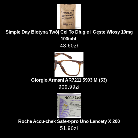
Simple Day Biotyna Twój Cel To Długie i Gęste Włosy 10mg
100tabl.
48.60
zł
Giorgio Armani AR7211 5903 M (53)
909.99
zł
Roche Accu-chek Safe-t-pro Uno Lancety X 200
51.90
zł