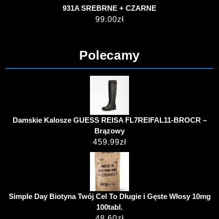
931A SREBRNE + CZARNE
99.00
zł
Polecamy
Damskie Kalosze GUESS REISA FL7REIFAL11-BROCR –
Brązowy
459.99
zł
Simple Day Biotyna Twój Cel To Długie i Gęste Włosy 10mg
100tabl.
48.60
zł