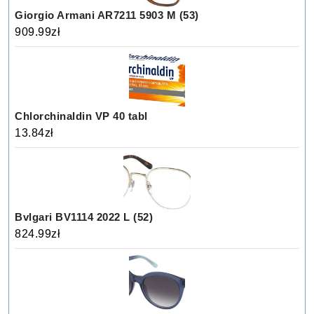
Giorgio Armani AR7211 5903 M (53)
909.99
zł
Chlorchinaldin VP 40 tabl
13.84
zł
Bvlgari BV1114 2022 L (52)
824.99
zł