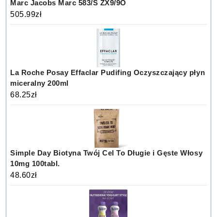
Marc Jacobs Marc 583/S ZX9/9O
505.99
zł
La Roche Posay Effaclar Pudifing Oczyszczający płyn
miceralny 200ml
68.25
zł
Simple Day Biotyna Twój Cel To Długie i Gęste Włosy
10mg 100tabl.
48.60
zł