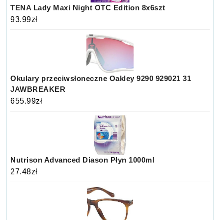
TENA Lady Maxi Night OTC Edition 8x6szt
93.99
zł
Okulary przeciwsłoneczne Oakley 9290 929021 31
JAWBREAKER
655.99
zł
Nutrison Advanced Diason Płyn 1000ml
27.48
zł