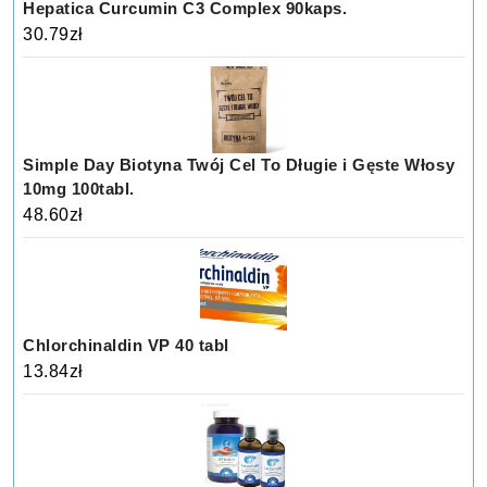
Hepatica Curcumin C3 Complex 90kaps.
30.79
zł
Simple Day Biotyna Twój Cel To Długie i Gęste Włosy
10mg 100tabl.
48.60
zł
Chlorchinaldin VP 40 tabl
13.84
zł