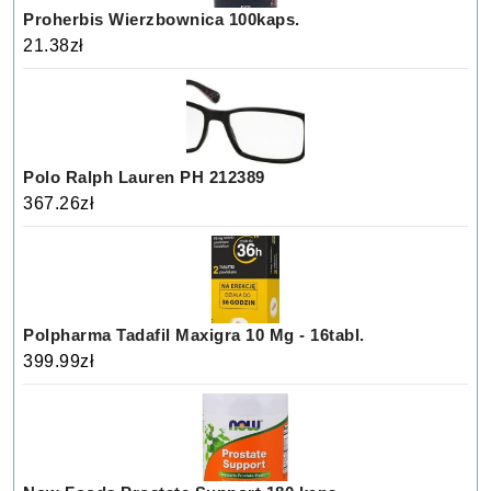
Proherbis Wierzbownica 100kaps.
21.38
zł
Polo Ralph Lauren PH 212389
367.26
zł
Polpharma Tadafil Maxigra 10 Mg - 16tabl.
399.99
zł