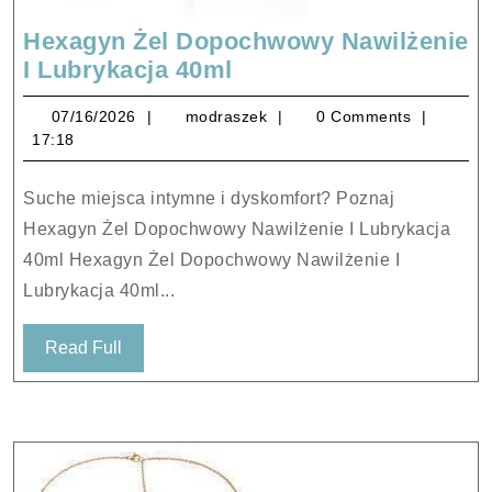
Hexagyn Żel Dopochwowy Nawilżenie
Hexagyn
I Lubrykacja 40ml
Żel
07/16/2026
modraszek
07/16/2026
modraszek
0 Comments
Dopochwowy
17:18
Nawilżenie
I
Suche miejsca intymne i dyskomfort? Poznaj
Lubrykacja
Hexagyn Żel Dopochwowy Nawilżenie I Lubrykacja
40ml
40ml Hexagyn Żel Dopochwowy Nawilżenie I
Lubrykacja 40ml...
Read
Read Full
Full