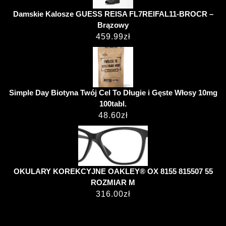
Damskie Kalosze GUESS REISA FL7REIFAL11-BROCR –
Brązowy
459.99
zł
Simple Day Biotyna Twój Cel To Długie i Gęste Włosy 10mg
100tabl.
48.60
zł
OKULARY KOREKCYJNE OAKLEY® OX 8155 815507 55
ROZMIAR M
316.00
zł