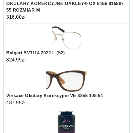
OKULARY KOREKCYJNE OAKLEY® OX 8155 815507
55 ROZMIAR M
316.00
zł
Bvlgari BV1114 2022 L (52)
824.99
zł
Versace Okulary Korekcyjne VE 3255 108 54
487.99
zł