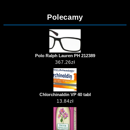
Polecamy
Polo Ralph Lauren PH 212389
367.26
zł
Chlorchinaldin VP 40 tabl
13.84
zł