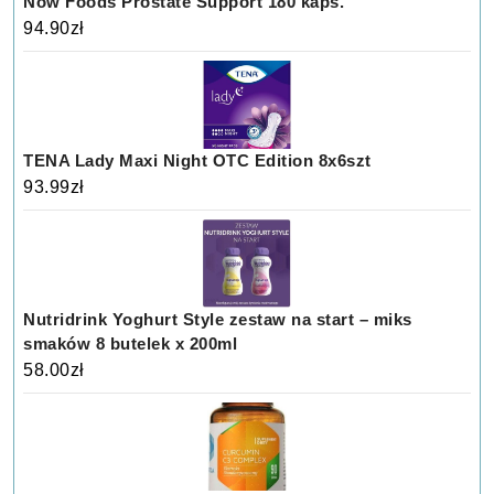
Now Foods Prostate Support 180 kaps.
94.90
zł
TENA Lady Maxi Night OTC Edition 8x6szt
93.99
zł
Nutridrink Yoghurt Style zestaw na start – miks
smaków 8 butelek x 200ml
58.00
zł