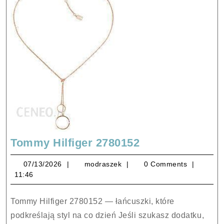
Tommy
Tommy Hilfiger 2780152
Hilfiger
07/13/2026
modraszek
07/13/2026
modraszek
0 Comments
2780152
11:46
Tommy Hilfiger 2780152 — łańcuszki, które
podkreślają styl na co dzień Jeśli szukasz dodatku,