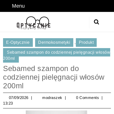
Skip
Menu
Menu
to
content
Skip
Search
to
for:
Content
E-Optycznie
Dermokosmetyki
,
Produkt
Sebamed szampon do codziennej pielęgnacji włosów
200ml
Sebamed szampon do
codziennej pielęgnacji włosów
200ml
07/09/2026
modraszek
07/09/2026
modraszek
0 Comments
13:23