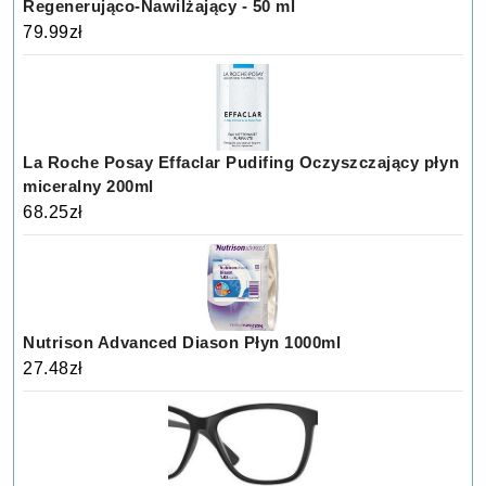
Regenerująco-Nawilżający - 50 ml
79.99
zł
La Roche Posay Effaclar Pudifing Oczyszczający płyn
miceralny 200ml
68.25
zł
Nutrison Advanced Diason Płyn 1000ml
27.48
zł