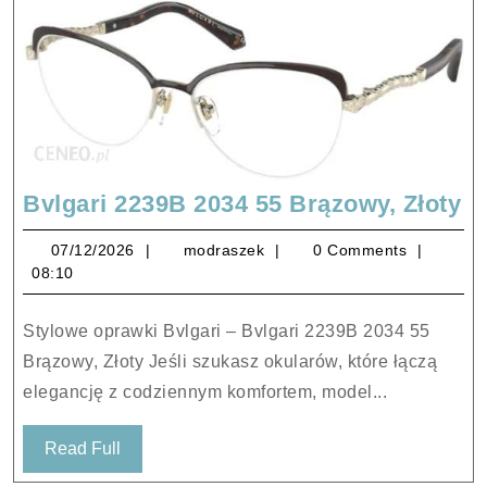
Bv
Bvlgari 2239B 2034 55 Brązowy, Złoty
2
07/12/2026
modraszek
07/12/2026
modraszek
0 Comments
2
08:10
5
Br
Stylowe oprawki Bvlgari – Bvlgari 2239B 2034 55
Zł
Brązowy, Złoty Jeśli szukasz okularów, które łączą
elegancję z codziennym komfortem, model...
Read
Read Full
Full