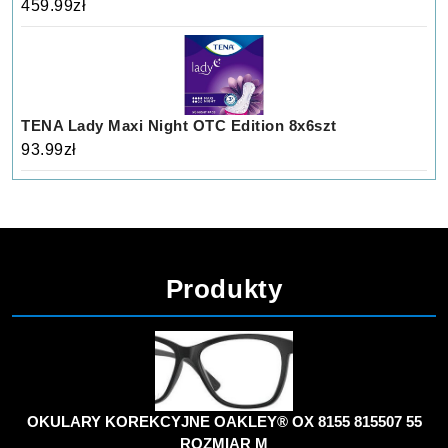
459.99
zł
TENA Lady Maxi Night OTC Edition 8x6szt
93.99
zł
Produkty
OKULARY KOREKCYJNE OAKLEY® OX 8155 815507 55
ROZMIAR M