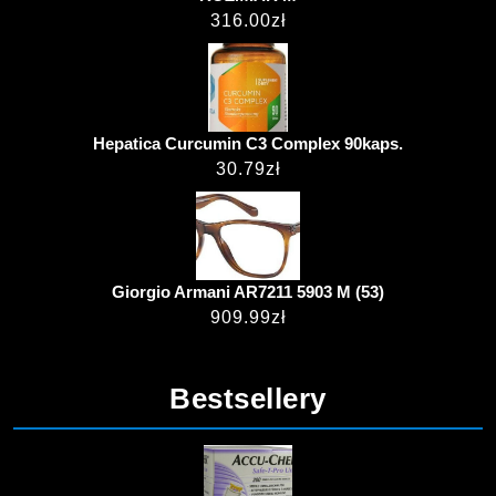
316.00
zł
Hepatica Curcumin C3 Complex 90kaps.
30.79
zł
Giorgio Armani AR7211 5903 M (53)
909.99
zł
Bestsellery