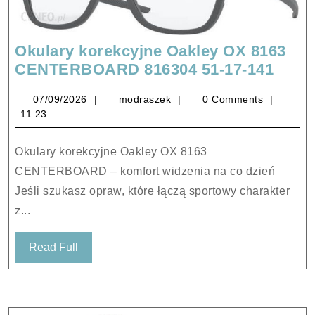
Okulary korekcyjne Oakley OX 8163
Okul
CENTERBOARD 816304 51-17-141
korek
07/09/2026
modraszek
07/09/2026
modraszek
0 Comments
Oakl
11:23
OX
8163
Okulary korekcyjne Oakley OX 8163
CEN
CENTERBOARD – komfort widzenia na co dzień
8163
Jeśli szukasz opraw, które łączą sportowy charakter
51-
z...
17-
141
Read
Read Full
Full