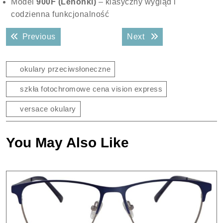
Model
900F (Lenonki)
– klasyczny wygląd i
codzienna funkcjonalność
Nawigacja
Previous post:
Next post:
Previous
Next
wpisu
okulary przeciwsłoneczne
szkła fotochromowe cena vision express
versace okulary
You May Also Like