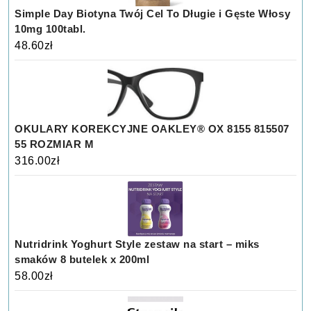
Simple Day Biotyna Twój Cel To Długie i Gęste Włosy
10mg 100tabl.
48.60
zł
OKULARY KOREKCYJNE OAKLEY® OX 8155 815507
55 ROZMIAR M
316.00
zł
Nutridrink Yoghurt Style zestaw na start – miks
smaków 8 butelek x 200ml
58.00
zł