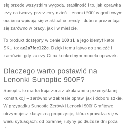
się przede wszystkim wygoda, stabilność i to, jak oprawka
leży na twarzy przez cały dzień. Lenonki 900f w grafitowym
odcieniu wpisują się w aktualne trendy i dobrze prezentują
się zarówno w pracy, jak i w mieście.
To produkt dostępny w cenie
100 zł
, a jego identyfikator
SKU to:
ae2a7fcc122c
. Dzięki temu łatwo go znaleźć i
zamówić, gdy zależy Ci na konkretnym modelu oprawek.
Dlaczego warto postawić na
Lenonki Sunoptic 900F?
Sunoptic to marka kojarzona z okularami o przemyślanej
konstrukcji – zarówno w zakresie opraw, jak i doboru szkieł.
W przypadku Sunoptic Zerówki Lenonki 900f Grafitowe
otrzymujesz klasyczną propozycję, która sprawdza się w
wielu sytuacjach: od porannej rutyny po dłuższe dni poza