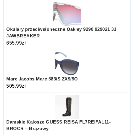
Okulary przeciwsłoneczne Oakley 9290 929021 31
JAWBREAKER
655.99
zł
Marc Jacobs Marc 583/S ZX9/9O
505.99
zł
Damskie Kalosze GUESS REISA FL7REIFAL11-
BROCR – Brązowy