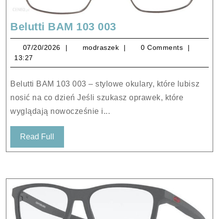
Belutti
Belutti BAM 103 003
BAM
07/20/2026
modraszek
07/20/2026
modraszek
0 Comments
103
13:27
003
Belutti BAM 103 003 – stylowe okulary, które lubisz
nosić na co dzień Jeśli szukasz oprawek, które
wyglądają nowocześnie i...
Read
Read Full
Full