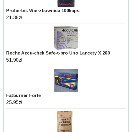
Proherbis Wierzbownica 100kaps.
21.38
zł
Roche Accu-chek Safe-t-pro Uno Lancety X 200
51.90
zł
Fatburner Forte
25.95
zł