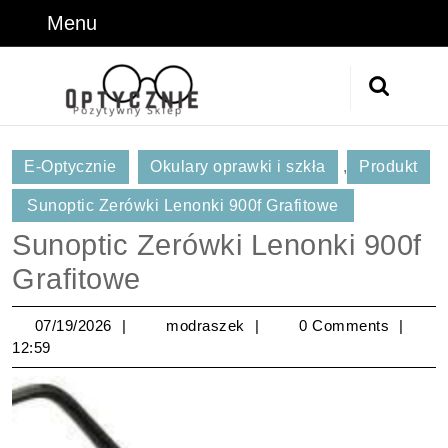
Skip
Menu
Menu
to
content
Skip
Search
to
for:
Content
E-Optycznie
Okulary oprawki i szkła
,
Produkt
Sunoptic Zerówki Lenonki 900f Grafitowe
Sunoptic Zerówki Lenonki 900f
Grafitowe
07/19/2026
modraszek
07/19/2026
modraszek
0 Comments
12:59