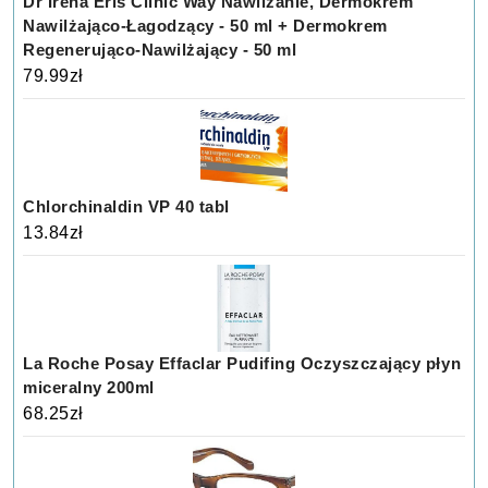
Dr Irena Eris Clinic Way Nawilżanie, Dermokrem
Nawilżająco-Łagodzący - 50 ml + Dermokrem
Regenerująco-Nawilżający - 50 ml
79.99
zł
Chlorchinaldin VP 40 tabl
13.84
zł
La Roche Posay Effaclar Pudifing Oczyszczający płyn
miceralny 200ml
68.25
zł