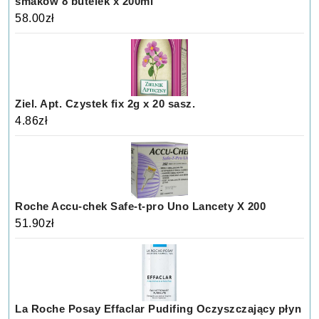
smaków 8 butelek x 200ml
58.00
zł
Ziel. Apt. Czystek fix 2g x 20 sasz.
4.86
zł
Roche Accu-chek Safe-t-pro Uno Lancety X 200
51.90
zł
La Roche Posay Effaclar Pudifing Oczyszczający płyn