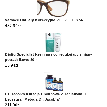
Versace Okulary Korekcyjne VE 3255 108 54
487.99
zł
Bioliq Specialist Krem na noc redukujący zmiany
potrądzikowe 30ml
13.94
zł
Dr. Jacob's Kuracja Cholinowa Z Tabletkami +
Broszura "Metoda Dr. Jacob'a"
211.90
zł