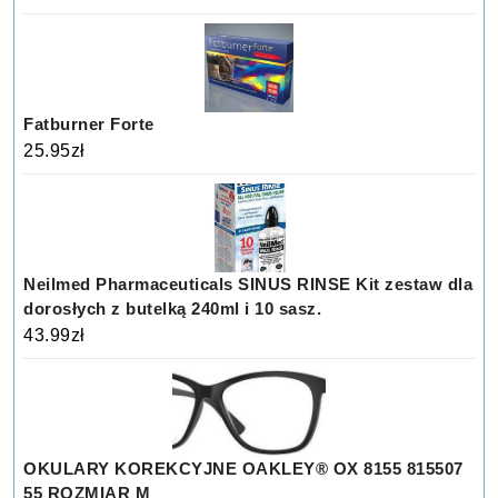
Fatburner Forte
25.95
zł
Neilmed Pharmaceuticals SINUS RINSE Kit zestaw dla
dorosłych z butelką 240ml i 10 sasz.
43.99
zł
OKULARY KOREKCYJNE OAKLEY® OX 8155 815507
55 ROZMIAR M