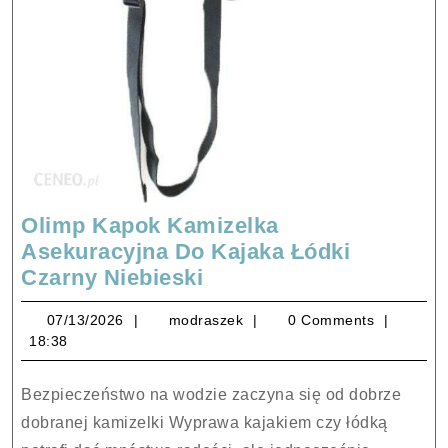
Olimp Kapok Kamizelka
Asekuracyjna Do Kajaka Łódki
Olimp
Czarny Niebieski
Kapok
07/13/2026
modraszek
07/13/2026
modraszek
0 Comments
Kamizelka
18:38
Asekuracyjna
Do
Bezpieczeństwo na wodzie zaczyna się od dobrze
Kajaka
dobranej kamizelki Wyprawa kajakiem czy łódką
Łódki