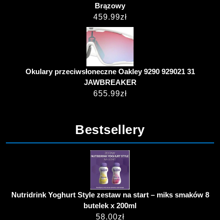
Brązowy
459.99
zł
Okulary przeciwsłoneczne Oakley 9290 929021 31
JAWBREAKER
655.99
zł
Bestsellery
Nutridrink Yoghurt Style zestaw na start – miks smaków 8
butelek x 200ml
58.00
zł