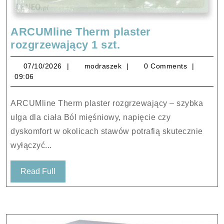
ARCUMline Therm plaster
ARCUMline
rozgrzewający 1 szt.
Therm
07/10/2026
modraszek
07/10/2026
modraszek
0 Comments
plaster
09:06
rozgrzewający
1
ARCUMline Therm plaster rozgrzewający – szybka
szt.
ulga dla ciała Ból mięśniowy, napięcie czy
dyskomfort w okolicach stawów potrafią skutecznie
wyłączyć...
Read
Read Full
Full