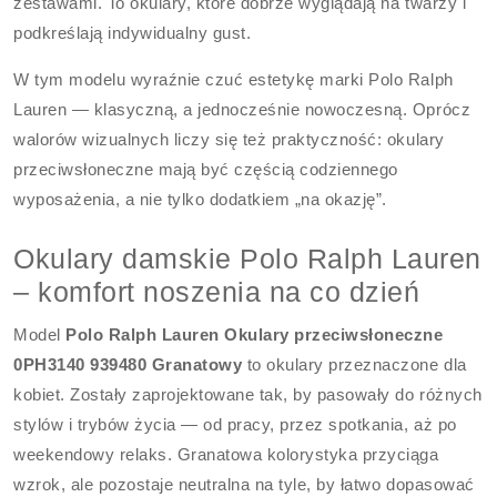
zestawami. To okulary, które dobrze wyglądają na twarzy i
podkreślają indywidualny gust.
W tym modelu wyraźnie czuć estetykę marki Polo Ralph
Lauren — klasyczną, a jednocześnie nowoczesną. Oprócz
walorów wizualnych liczy się też praktyczność: okulary
przeciwsłoneczne mają być częścią codziennego
wyposażenia, a nie tylko dodatkiem „na okazję”.
Okulary damskie Polo Ralph Lauren
– komfort noszenia na co dzień
Model
Polo Ralph Lauren Okulary przeciwsłoneczne
0PH3140 939480 Granatowy
to okulary przeznaczone dla
kobiet. Zostały zaprojektowane tak, by pasowały do różnych
stylów i trybów życia — od pracy, przez spotkania, aż po
weekendowy relaks. Granatowa kolorystyka przyciąga
wzrok, ale pozostaje neutralna na tyle, by łatwo dopasować