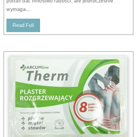
potrafi dać mnóstwo radości, ale jednocześnie
Czarny
wymaga...
Niebieski
Read
Read Full
Full