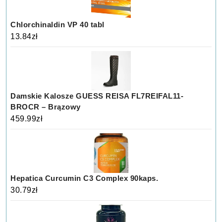
Chlorchinaldin VP 40 tabl
13.84
zł
Damskie Kalosze GUESS REISA FL7REIFAL11-
BROCR – Brązowy
459.99
zł
Hepatica Curcumin C3 Complex 90kaps.
30.79
zł