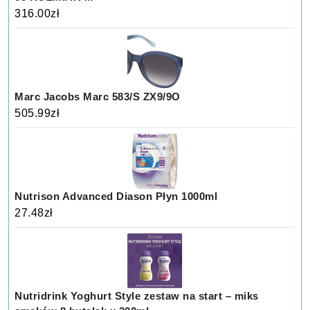
316.00
zł
Marc Jacobs Marc 583/S ZX9/9O
505.99
zł
Nutrison Advanced Diason Płyn 1000ml
27.48
zł
Nutridrink Yoghurt Style zestaw na start – miks