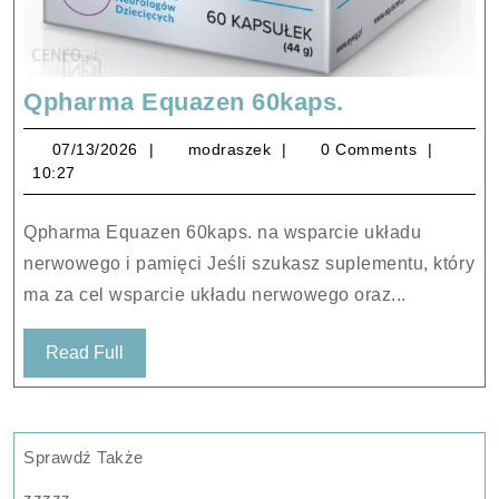
Qpharma
Qpharma Equazen 60kaps.
Equazen
07/13/2026
modraszek
07/13/2026
modraszek
0 Comments
60kaps.
10:27
Qpharma Equazen 60kaps. na wsparcie układu
nerwowego i pamięci Jeśli szukasz suplementu, który
ma za cel wsparcie układu nerwowego oraz...
Read
Read Full
Full
Sprawdź Także
zzzzz