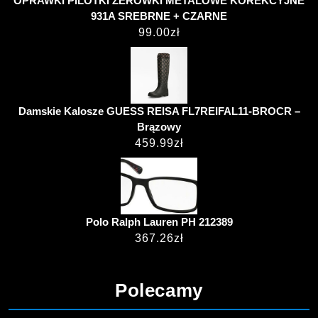
OPRAWKI PILOTKI ZERÓWKI METALOWE KOREKCYJNE
931A SREBRNE + CZARNE
99.00
zł
Damskie Kalosze GUESS REISA FL7REIFAL11-BROCR –
Brązowy
459.99
zł
Polo Ralph Lauren PH 212389
367.26
zł
Polecamy