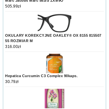
Marc Jacobs Marc 583/S ZX9/9O
505.99
zł
OKULARY KOREKCYJNE OAKLEY® OX 8155 815507
55 ROZMIAR M
316.00
zł
Hepatica Curcumin C3 Complex 90kaps.
30.79
zł