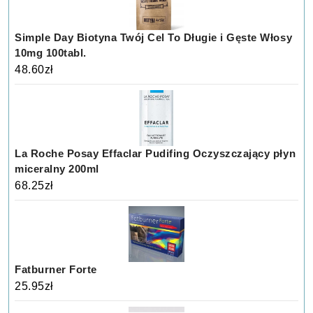
Simple Day Biotyna Twój Cel To Długie i Gęste Włosy
10mg 100tabl.
48.60
zł
La Roche Posay Effaclar Pudifing Oczyszczający płyn
miceralny 200ml
68.25
zł
Fatburner Forte
25.95
zł