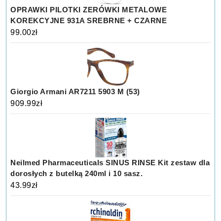
OPRAWKI PILOTKI ZERÓWKI METALOWE
KOREKCYJNE 931A SREBRNE + CZARNE
99.00
zł
Giorgio Armani AR7211 5903 M (53)
909.99
zł
Neilmed Pharmaceuticals SINUS RINSE Kit zestaw dla
dorosłych z butelką 240ml i 10 sasz.
43.99
zł