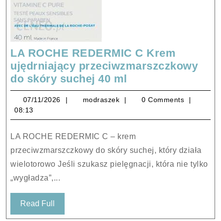
LA ROCHE REDERMIC C Krem
ujędrniający przeciwzmarszczkowy
LA
do skóry suchej 40 ml
ROCHE
07/11/2026
modraszek
07/11/2026
modraszek
0 Comments
REDERMIC
08:13
C
Krem
LA ROCHE REDERMIC C – krem
ujędrniający
przeciwzmarszczkowy do skóry suchej, który działa
przeciwzmarszcz
wielotorowo Jeśli szukasz pielęgnacji, która nie tylko
do
„wygładza”,...
skóry
suchej
Read
Read Full
40
Full
ml