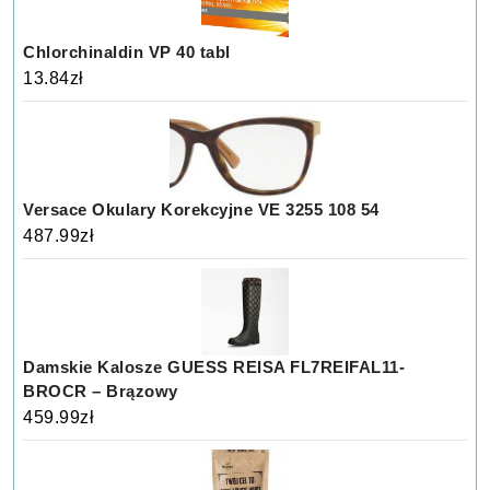
Chlorchinaldin VP 40 tabl
13.84
zł
Versace Okulary Korekcyjne VE 3255 108 54
487.99
zł
Damskie Kalosze GUESS REISA FL7REIFAL11-
BROCR – Brązowy
459.99
zł