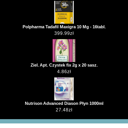
Polpharma Tadafil Maxigra 10 Mg - 16tabl.
399.99
zł
Ziel. Apt. Czystek fix 2g x 20 sasz.
4.86
zł
Nutrison Advanced Diason Płyn 1000ml
27.48
zł
Hospital WordPress Theme
przemekjanus.pl ©