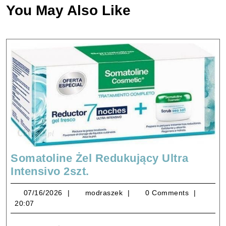
You May Also Like
Somatoline Żel Redukujący Ultra
Somatoline
Intensivo 2szt.
Żel
07/16/2026
modraszek
07/16/2026
modraszek
0 Comments
Redukujący
20:07
Ultra
Intensivo