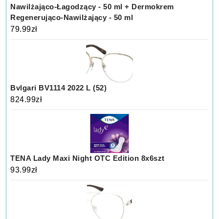
Nawilżająco-Łagodzący - 50 ml + Dermokrem
Regenerująco-Nawilżający - 50 ml
79.99
zł
Bvlgari BV1114 2022 L (52)
824.99
zł
TENA Lady Maxi Night OTC Edition 8x6szt
93.99
zł