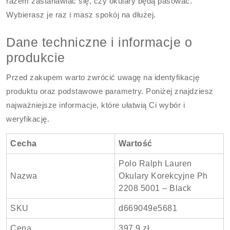
razem zastanawiać się, czy okulary będą pasować.
Wybierasz je raz i masz spokój na dłużej.
Dane techniczne i informacje o
produkcie
Przed zakupem warto zwrócić uwagę na identyfikację
produktu oraz podstawowe parametry. Poniżej znajdziesz
najważniejsze informacje, które ułatwią Ci wybór i
weryfikację.
Cecha
Wartość
Polo Ralph Lauren
Nazwa
Okulary Korekcyjne Ph
2208 5001 – Black
SKU
d669049e5681
Cena
397.9 zł