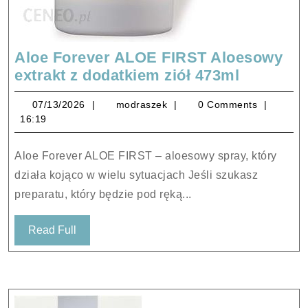
Aloe Forever ALOE FIRST Aloesowy
Aloe
extrakt z dodatkiem ziół 473ml
Forever
07/13/2026
modraszek
07/13/2026
modraszek
0 Comments
ALOE
16:19
FIRST
Aloesow
Aloe Forever ALOE FIRST – aloesowy spray, który
extrakt
działa kojąco w wielu sytuacjach Jeśli szukasz
z
preparatu, który będzie pod ręką...
dodatkie
ziół
Read
Read Full
473ml
Full