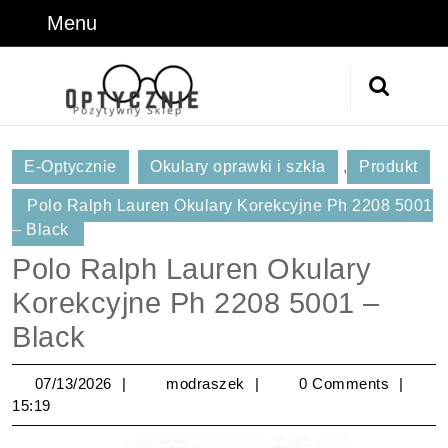
Skip
Menu
Menu
to
content
Skip
Search
to
for:
Content
E-Optycznie
Okulary oprawki i szkła
,
Produkt
Polo Ralph Lauren Okulary Korekcyjne Ph 2208 5001
– Black
Polo Ralph Lauren Okulary
Korekcyjne Ph 2208 5001 –
Black
07/13/2026
modraszek
07/13/2026
modraszek
0 Comments
15:19