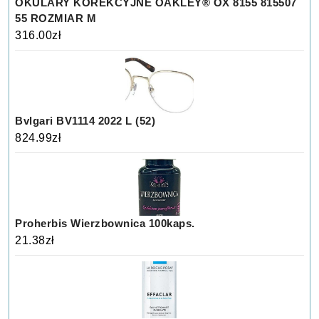
OKULARY KOREKCYJNE OAKLEY® OX 8155 815507
55 ROZMIAR M
316.00
zł
Bvlgari BV1114 2022 L (52)
824.99
zł
Proherbis Wierzbownica 100kaps.
21.38
zł