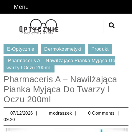
Skip
Menu
Menu
to
content
Skip
Search
to
for:
Content
E-Optycznie
Dermokosmetyki
,
Produkt
Pharmaceris A – Nawilżająca Pianka Myjąca Do
Twarzy I Oczu 200ml
Pharmaceris A – Nawilżająca
Pianka Myjąca Do Twarzy I
Oczu 200ml
07/12/2026
modraszek
07/12/2026
modraszek
0 Comments
09:20