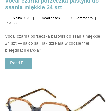
Vocal czarna porzeczka pastylki do
Vocal
ssania miękkie 24 szt
czarna
07/09/2026
modraszek
07/09/2026
modraszek
0 Comments
porzeczka
14:50
pastylki
do
Vocal czarna porzeczka pastylki do ssania miękkie
ssania
24 szt — na co są i jak działają w codziennej
miękkie
pielęgnacji gardła?...
24
szt
Read
Read Full
Full