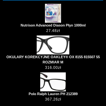
Nutrison Advanced Diason Płyn 1000ml
27.48
zł
OKULARY KOREKCYJNE OAKLEY® OX 8155 815507 55
ROZMIAR M
316.00
zł
Polo Ralph Lauren PH 212389
367.26
zł