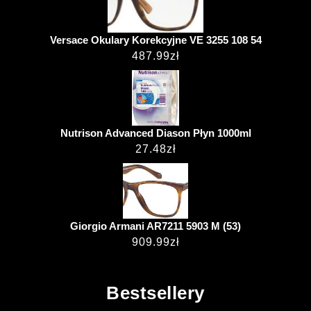
Versace Okulary Korekcyjne VE 3255 108 54
487.99
zł
Nutrison Advanced Diason Płyn 1000ml
27.48
zł
Giorgio Armani AR7211 5903 M (53)
909.99
zł
Bestsellery