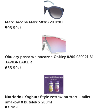
Marc Jacobs Marc 583/S ZX9/9O
505.99
zł
Okulary przeciwsłoneczne Oakley 9290 929021 31
JAWBREAKER
655.99
zł
Nutridrink Yoghurt Style zestaw na start – miks
smaków 8 butelek x 200ml
58.00
zł