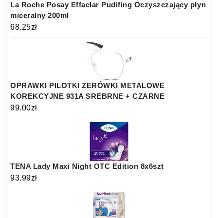
La Roche Posay Effaclar Pudifing Oczyszczający płyn
miceralny 200ml
68.25
zł
OPRAWKI PILOTKI ZERÓWKI METALOWE
KOREKCYJNE 931A SREBRNE + CZARNE
99.00
zł
TENA Lady Maxi Night OTC Edition 8x6szt
93.99
zł