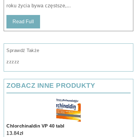
30
roku życia bywa częstsze,...
szt
Read
Read Full
Full
Sprawdź Także
zzzzz
ZOBACZ INNE PRODUKTY
Chlorchinaldin VP 40 tabl
13.84
zł