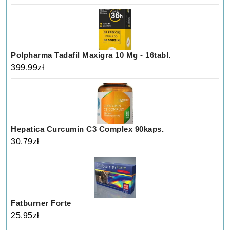
Polpharma Tadafil Maxigra 10 Mg - 16tabl.
399.99
zł
Hepatica Curcumin C3 Complex 90kaps.
30.79
zł
Fatburner Forte
25.95
zł