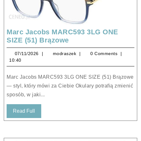
Marc Jacobs MARC593 3LG ONE
Marc
SIZE (51) Brązowe
Jacobs
07/11/2026
modraszek
07/11/2026
modraszek
0 Comments
MARC593
10:40
3LG
ONE
Marc Jacobs MARC593 3LG ONE SIZE (51) Brązowe
SIZE
— styl, który mówi za Ciebie Okulary potrafią zmienić
(51)
sposób, w jaki...
Brązowe
Read
Read Full
Full