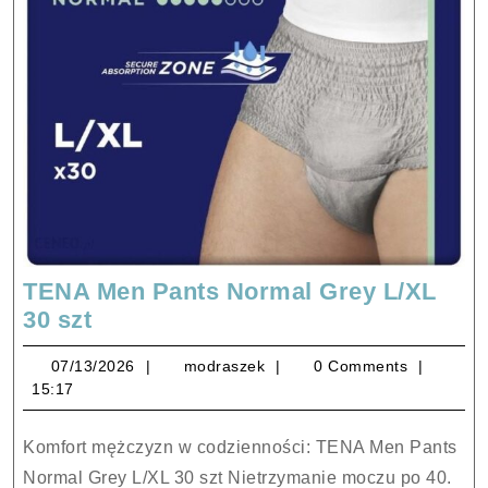
TENA Men Pants Normal Grey L/XL
TENA
30 szt
Men
07/13/2026
modraszek
07/13/2026
modraszek
0 Comments
Pants
15:17
Normal
Grey
Komfort mężczyzn w codzienności: TENA Men Pants
L/XL
Normal Grey L/XL 30 szt Nietrzymanie moczu po 40.