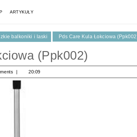
P
ARTYKUŁY
kie balkoniki i laski
Pds Care Kula Łokciowa (Ppk002
kciowa (Ppk002)
ments
20:09