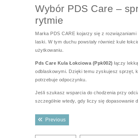
Wybór PDS Care – spr
rytmie
Marka PDS CARE kojarzy się z rozwiązaniami ws
laski. W tym duchu powstały również kule łok
użytkowaniu.
Pds Care Kula Łokciowa (Ppk002)
łączy lekk
odblaskowymi. Dzięki temu zyskujesz sprzęt, 
potrzebuje odpoczynku.
Jeśli szukasz wsparcia do chodzenia przy odc
szczególnie wtedy, gdy liczy się dopasowanie 
Nawigacja
Previous post:
Previous
wpisu