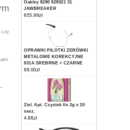
Oakley 9290 929021 31
ym
JAWBREAKER
655.99
zł
i czy
OPRAWKI PILOTKI ZERÓWKI
METALOWE KOREKCYJNE
tami
931A SREBRNE + CZARNE
99.00
zł
 –
Ziel. Apt. Czystek fix 2g x 20
sasz.
4.86
zł