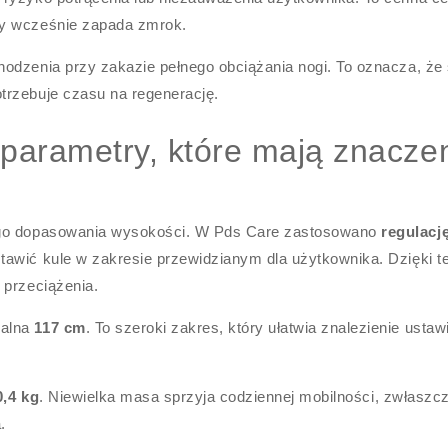
dy wcześnie zapada zmrok.
odzenia przy zakazie pełnego obciążania nogi. To oznacza, że 
trzebuje czasu na regenerację.
 parametry, które mają znacze
wego dopasowania wysokości. W Pds Care zastosowano
regulacj
stawić kule w zakresie przewidzianym dla użytkownika. Dzięki 
 przeciążenia.
malna
117 cm
. To szeroki zakres, który ułatwia znalezienie ustaw
0,4 kg
. Niewielka masa sprzyja codziennej mobilności, zwłaszc
.