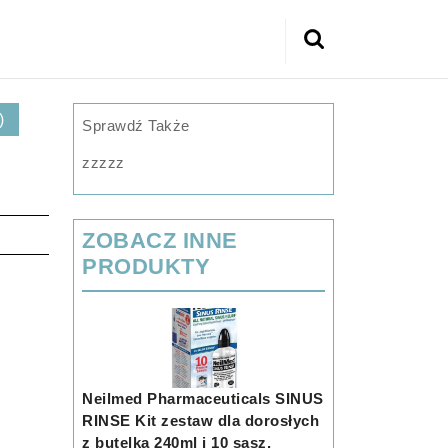
Search
for:
)
Sprawdź Także
zzzzz
ZOBACZ INNE
PRODUKTY
Neilmed Pharmaceuticals SINUS
RINSE Kit zestaw dla dorosłych
z butelką 240ml i 10 sasz.