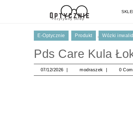
Skip
to
SKLE
content
Skip
to
E-Optycznie
Produkt
,
Wózki inwalidz
Content
Pds Care Kula Ło
07/12/2026
modraszek
07/12/2026
modraszek
0 Com