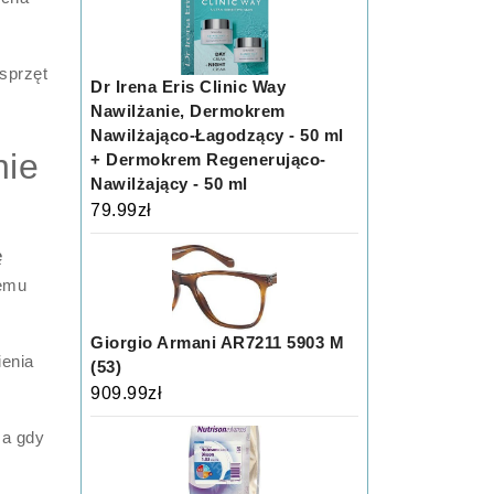
sprzęt
Dr Irena Eris Clinic Way
Nawilżanie, Dermokrem
Nawilżająco-Łagodzący - 50 ml
nie
+ Dermokrem Regenerująco-
Nawilżający - 50 ml
79.99
zł
ę
temu
Giorgio Armani AR7211 5903 M
ienia
(53)
909.99
zł
za gdy