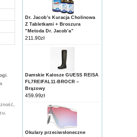
Dr. Jacob's Kuracja Cholinowa
Z Tabletkami + Broszura
"Metoda Dr. Jacob'a"
211.90
zł
Damskie Kalosze GUESS REISA
ogi
.
FL7REIFAL11-BROCR –
ga
Brązowy
459.99
zł
czność,
zu.
Okulary przeciwsłoneczne