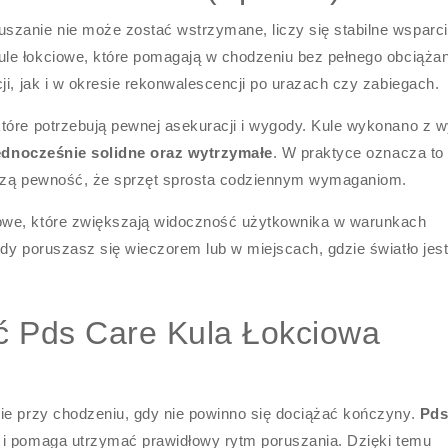
szanie nie może zostać wstrzymane, liczy się stabilne wsparc
ule łokciowe, które pomagają w chodzeniu bez pełnego obciążan
ji, jak i w okresie rekonwalescencji po urazach czy zabiegach.
tóre potrzebują pewnej asekuracji i wygody. Kule wykonano z w
jednocześnie solidne oraz wytrzymałe
. W praktyce oznacza to
kszą pewność, że sprzęt sprosta codziennym wymaganiom.
owe, które zwiększają widoczność użytkownika w warunkach
dy poruszasz się wieczorem lub w miejscach, gdzie światło jes
ć Pds Care Kula Łokciowa
ie przy chodzeniu, gdy nie powinno się dociążać kończyny.
Pds
ę i pomaga utrzymać prawidłowy rytm poruszania. Dzięki temu