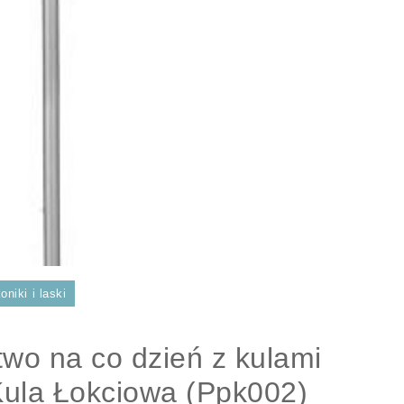
niki i laski
two na co dzień z kulami
Kula Łokciowa (Ppk002)