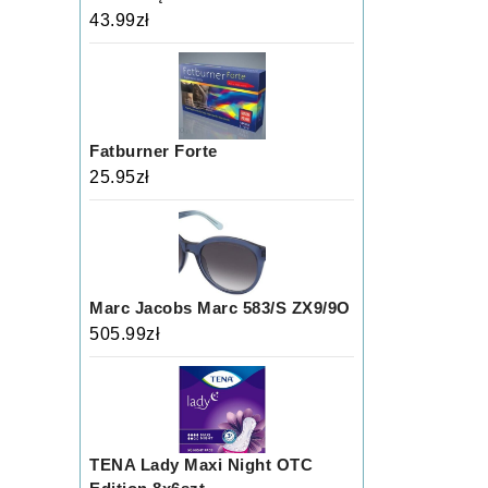
43.99
zł
Fatburner Forte
25.95
zł
Marc Jacobs Marc 583/S ZX9/9O
505.99
zł
TENA Lady Maxi Night OTC