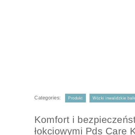
Categories:
Produkt
Wózki inwalidzkie balko
Komfort i bezpieczeńs
łokciowymi Pds Care 