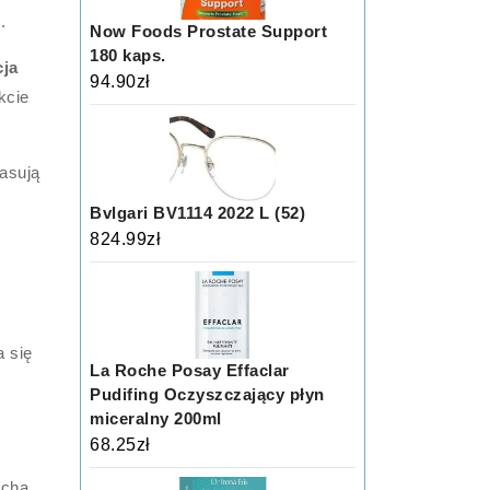
.
Now Foods Prostate Support
180 kaps.
cja
94.90
zł
kcie
pasują
Bvlgari BV1114 2022 L (52)
824.99
zł
a się
La Roche Posay Effaclar
Pudifing Oczyszczający płyn
miceralny 200ml
68.25
zł
echa