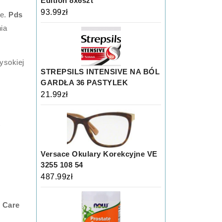
Edition 8x6szt
93.99
zł
ie.
Pds
ia
ysokiej
STREPSILS INTENSIVE NA BÓL
GARDŁA 36 PASTYLEK
21.99
zł
t
Versace Okulary Korekcyjne VE
3255 108 54
487.99
zł
 Care