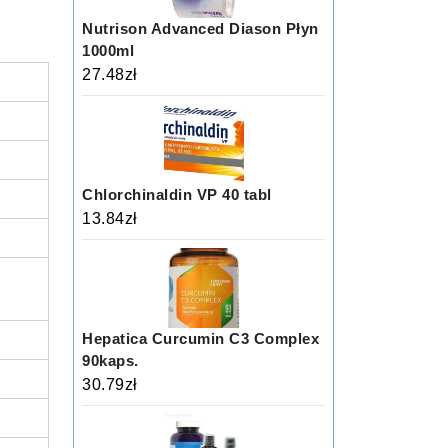
Nutrison Advanced Diason Płyn
1000ml
27.48
zł
Chlorchinaldin VP 40 tabl
13.84
zł
Hepatica Curcumin C3 Complex
90kaps.
30.79
zł