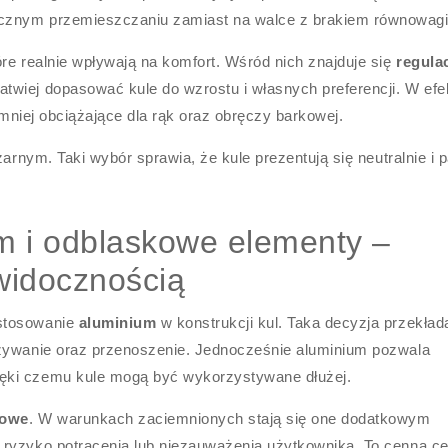
cznym przemieszczaniu zamiast na walce z brakiem równowagi
re realnie wpływają na komfort. Wśród nich znajduje się
regula
łatwiej dopasować kule do wzrostu i własnych preferencji. W efe
i mniej obciążające dla rąk oraz obręczy barkowej.
zarnym. Taki wybór sprawia, że kule prezentują się neutralnie i 
m i odblaskowe elementy –
 widocznością
astosowanie
aluminium
w konstrukcji kul. Taka decyzja przekład
używanie oraz przenoszenie. Jednocześnie aluminium pozwala
ęki czemu kule mogą być wykorzystywane dłużej.
kowe
. W warunkach zaciemnionych stają się one dodatkowym
 ryzyko potrącenia lub niezauważenia użytkownika. To cenna c