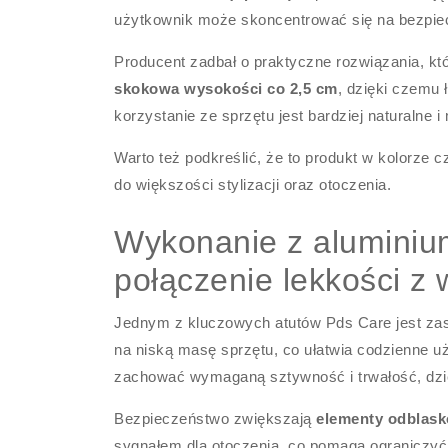
użytkownik może skoncentrować się na bezpie
Producent zadbał o praktyczne rozwiązania, któ
skokowa wysokości co 2,5 cm
, dzięki czemu 
korzystanie ze sprzętu jest bardziej naturalne 
Warto też podkreślić, że to produkt w kolorze c
do większości stylizacji oraz otoczenia.
Wykonanie z aluminiu
połączenie lekkości z
Jednym z kluczowych atutów Pds Care jest z
na niską masę sprzętu, co ułatwia codzienne 
zachować wymaganą sztywność i trwałość, dzi
Bezpieczeństwo zwiększają
elementy odblas
sygnałem dla otoczenia, co pomaga ograniczyć