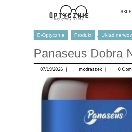
Skip
to
SKLE
content
Skip
to
E-Optycznie
Produkt
,
Układ nerwow
Content
Panaseus Dobra N
07/19/2026
modraszek
07/19/2026
modraszek
0 Com