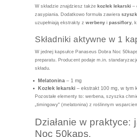
W składzie znajdziesz także
kozłek lekarski
– 
zasypiania. Dodatkowo formuła zawiera
szyszk
uzupełniają ekstrakty z
werbeny
i
passiflory
, 
Składniki aktywne w 1 ka
W jednej kapsułce Panaseus Dobra Noc 50kaps. z
preparatu. Producent podaje m.in. standaryzacj
składu.
Melatonina
– 1 mg
Kozłek lekarski
– ekstrakt 100 mg, w tym 
Pozostałe elementy to: werbena, szyszka chmiel
„timingowy” (melatonina) z roślinnym wsparciem
Działanie w praktyce:
Noc 50kaps.