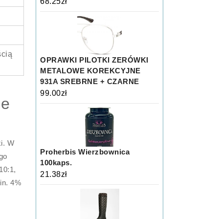
68.25
zł
ścią
OPRAWKI PILOTKI ZERÓWKI
METALOWE KOREKCYJNE
931A SREBRNE + CZARNE
99.00
zł
je
i. W
Proherbis Wierzbownica
go
100kaps.
10:1,
21.38
zł
in. 4%