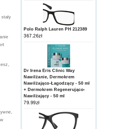
 stały
Polo Ralph Lauren PH 212389
367.26
zł
anie
rt
cesz,
Dr Irena Eris Clinic Way
Nawilżanie, Dermokrem
Nawilżająco-Łagodzący - 50 ml
+ Dermokrem Regenerująco-
Nawilżający - 50 ml
79.99
zł
tywne,
ów