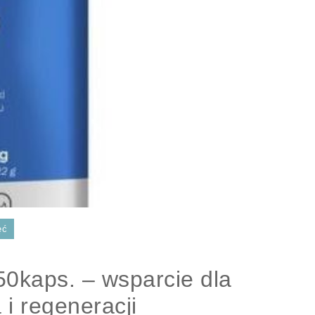
ęć
0kaps. – wsparcie dla
i regeneracji