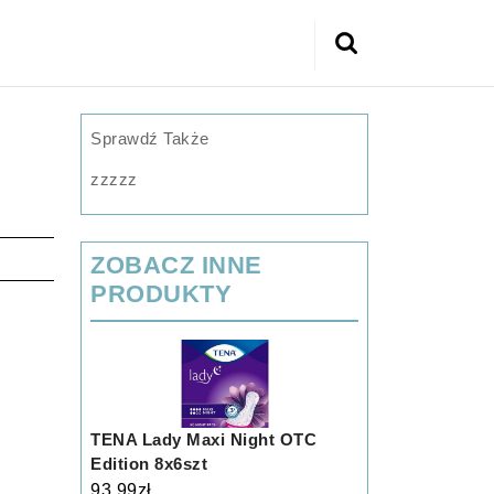
Search
for:
Sprawdź Także
zzzzz
ZOBACZ INNE
PRODUKTY
TENA Lady Maxi Night OTC
Edition 8x6szt
93.99
zł