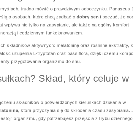
 w myślach, trudno mówić o prawdziwym odpoczynku. Panaseus 
yślą o osobach, które chcą zadbać o
dobry sen
i poczuć, że no
t wpływa nie tylko na zasypianie, ale także na ogólny komfort
eneracją i codziennym funkcjonowaniem.
ch składników aktywnych: melatoninę oraz roślinne ekstrakty, k
ałość uzupełnia L-tryptofan oraz passiflora, dzięki czemu komp
menty przygotowania organizmu do snu.
ułkach? Skład, który celuje w
ączeniu składników o potwierdzonych kierunkach działania w
latonina
, która przyczynia się do skrócenia czasu zasypiania. 
stój” organizmu, gdy potrzebujesz przejścia z trybu dziennego