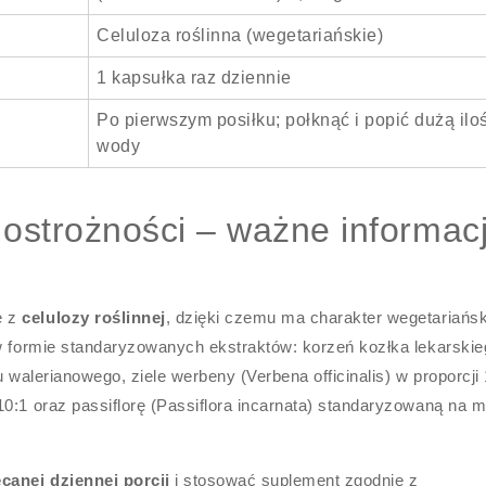
Celuloza roślinna (wegetariańskie)
1 kapsułka raz dziennie
Po pierwszym posiłku; połknąć i popić dużą ilo
wody
i ostrożności – ważne informac
ę z
celulozy roślinnej
, dzięki czemu ma charakter wegetariańsk
 w formie standaryzowanych ekstraktów: korzeń kozłka lekarskie
u walerianowego, ziele werbeny (Verbena officinalis) w proporcji 
0:1 oraz passiflorę (Passiflora incarnata) standaryzowaną na m
canej dziennej porcji
i stosować suplement zgodnie z