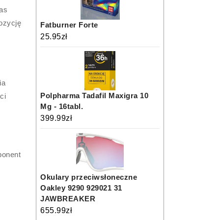
zas
ozycję
Fatburner Forte
25.95
zł
ia
Polpharma Tadafil Maxigra 10
ci
Mg - 16tabl.
399.99
zł
ponent
Okulary przeciwsłoneczne
Oakley 9290 929021 31
JAWBREAKER
655.99
zł