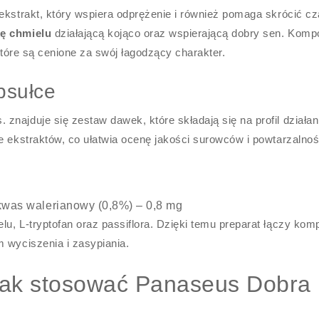
ekstrakt, który wspiera odprężenie i również pomaga skrócić c
ę chmielu
działającą kojąco oraz wspierającą dobry sen. Komp
które są cenione za swój łagodzący charakter.
psułce
najduje się zestaw dawek, które składają się na profil działan
e ekstraktów, co ułatwia ocenę jakości surowców i powtarzalnoś
kwas walerianowy (0,8%) – 0,8 mg
u, L-tryptofan oraz passiflora. Dzięki temu preparat łączy kom
 wyciszenia i zasypiania.
 jak stosować Panaseus Dobra