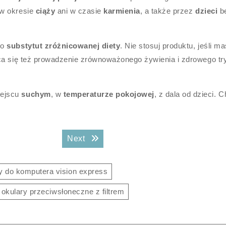
 w okresie
ciąży
ani w czasie
karmienia
, a także przez
dzieci
b
ko
substytut zróżnicowanej diety
. Nie stosuj produktu, jeśli m
ca się też prowadzenie zrównoważonego żywienia i zdrowego tr
iejscu
suchym
, w
temperaturze pokojowej
, z dala od dzieci. C
Next post:
Next
y do komputera vision express
okulary przeciwsłoneczne z filtrem