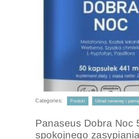
Categories:
Produkt
Układ nerwowy i pami
Panaseus Dobra Noc 5
spokojnego zasypiania 