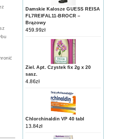
ez
Damskie Kalosze GUESS REISA
FL7REIFAL11-BROCR –
Brązowy
asz
459.99
zł
ybu
hronić
Ziel. Apt. Czystek fix 2g x 20
sasz.
4.86
zł
Chlorchinaldin VP 40 tabl
13.84
zł