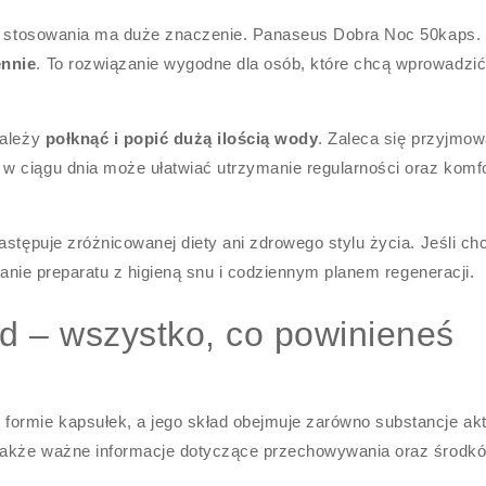
mat stosowania ma duże znaczenie. Panaseus Dobra Noc 50kaps.
ennie
. To rozwiązanie wygodne dla osób, które chcą wprowadzić
należy
połknąć i popić dużą ilością wody
. Zaleca się przyjmow
 w ciągu dnia może ułatwiać utrzymanie regularności oraz komfo
astępuje zróżnicowanej diety ani zdrowego stylu życia. Jeśli ch
ałanie preparatu z higieną snu i codziennym planem regeneracji.
ad – wszystko, co powinieneś
formie kapsułek, a jego skład obejmuje zarówno substancje ak
 także ważne informacje dotyczące przechowywania oraz środk