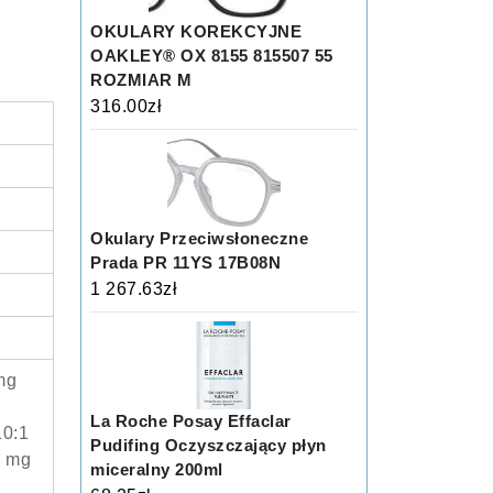
OKULARY KOREKCYJNE
o
OAKLEY® OX 8155 815507 55
ROZMIAR M
316.00
zł
Okulary Przeciwsłoneczne
Prada PR 11YS 17B08N
1 267.63
zł
mg
La Roche Posay Effaclar
10:1
Pudifing Oczyszczający płyn
0 mg
miceralny 200ml