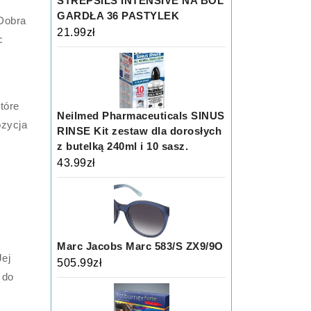
STREPSILS INTENSIVE NA BÓL
GARDŁA 36 PASTYLEK
Dobra
21.99
zł
c
tóre
Neilmed Pharmaceuticals SINUS
ozycja
RINSE Kit zestaw dla dorosłych
z butelką 240ml i 10 sasz.
43.99
zł
Marc Jacobs Marc 583/S ZX9/9O
Jej
505.99
zł
 do