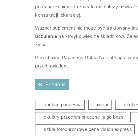
przeznaczeniem. Preparatu nie należy używać
konsultacji lekarskiej.
Ważne: suplement nie może być traktowany ja
uczulenie
na którykolwiek ze składników. Zale
życia.
Przechowuj Panaseus Dobra Noc 50kaps. w m
przed światłem.
Nawigacja
Previous post:
Previous
wpisu
auchan poczesna
iwear
okular
okulary przeciwsłoneczne hugo boss
szkła fotochromowe cena vision express