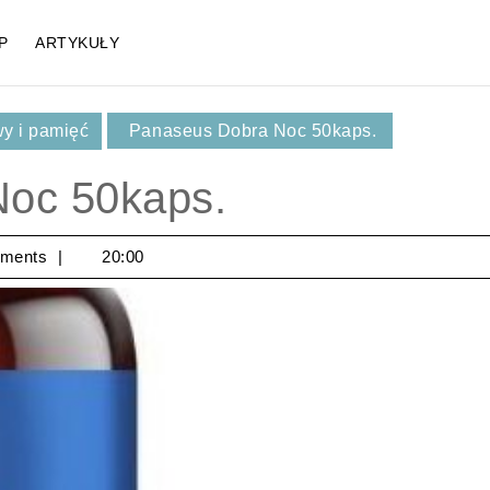
P
ARTYKUŁY
y i pamięć
Panaseus Dobra Noc 50kaps.
oc 50kaps.
ments
20:00