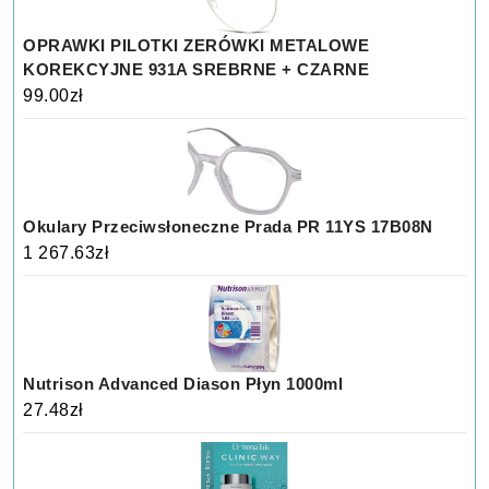
OPRAWKI PILOTKI ZERÓWKI METALOWE
KOREKCYJNE 931A SREBRNE + CZARNE
99.00
zł
Okulary Przeciwsłoneczne Prada PR 11YS 17B08N
1 267.63
zł
Nutrison Advanced Diason Płyn 1000ml
27.48
zł