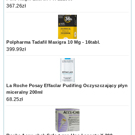
367.26
zł
Polpharma Tadafil Maxigra 10 Mg - 16tabl.
399.99
zł
La Roche Posay Effaclar Pudifing Oczyszczający płyn
miceralny 200ml
68.25
zł