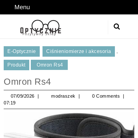
Skip
Menu
Menu
to
content
Skip
Search
to
for:
Content
E-Optycznie
Ciśnieniomierze i akcesoria
,
Produkt
Omron Rs4
Omron Rs4
07/09/2026
modraszek
07/09/2026
modraszek
0 Comments
07:19