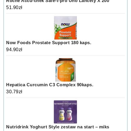
Roche Accu-chek Safe-t-pro Uno Lancety X 200
51.90
zł
Now Foods Prostate Support 180 kaps.
94.90
zł
Hepatica Curcumin C3 Complex 90kaps.
30.79
zł
Nutridrink Yoghurt Style zestaw na start – miks