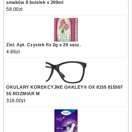
smaków 8 butelek x 200ml
58.00
zł
Ziel. Apt. Czystek fix 2g x 20 sasz.
4.86
zł
OKULARY KOREKCYJNE OAKLEY® OX 8155 815507
55 ROZMIAR M
316.00
zł