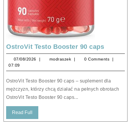
OstroVit
OstroVit Testo Booster 90 caps
Testo
07/08/2026
modraszek
07/08/2026
modraszek
0 Comments
Booster
07:09
90
caps
OstroVit Testo Booster 90 caps – suplement dla
mężczyzn, którzy chcą działać na pełnych obrotach
OstroVit Testo Booster 90 caps...
Read
Read Full
Full