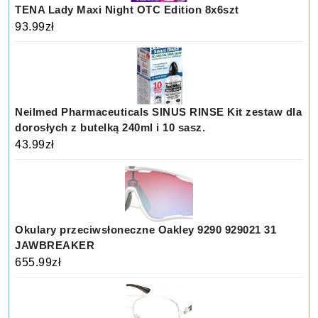
TENA Lady Maxi Night OTC Edition 8x6szt
93.99
zł
Neilmed Pharmaceuticals SINUS RINSE Kit zestaw dla
dorosłych z butelką 240ml i 10 sasz.
43.99
zł
Okulary przeciwsłoneczne Oakley 9290 929021 31
JAWBREAKER
655.99
zł