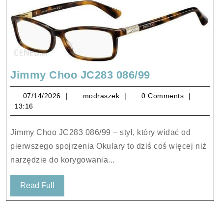
Jimmy
Jimmy Choo JC283 086/99
Choo
07/14/2026
modraszek
07/14/2026
modraszek
0 Comments
JC283
13:16
086/99
Jimmy Choo JC283 086/99 – styl, który widać od
pierwszego spojrzenia Okulary to dziś coś więcej niż
narzędzie do korygowania...
Read
Read Full
Full