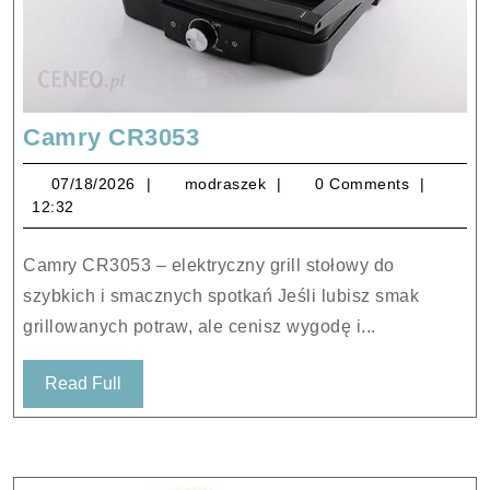
Camry
Camry CR3053
CR3053
07/18/2026
modraszek
07/18/2026
modraszek
0 Comments
12:32
Camry CR3053 – elektryczny grill stołowy do
szybkich i smacznych spotkań Jeśli lubisz smak
grillowanych potraw, ale cenisz wygodę i...
Read
Read Full
Full