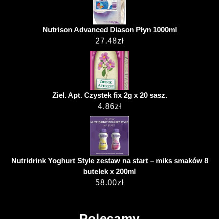
Nutrison Advanced Diason Płyn 1000ml
27.48
zł
Ziel. Apt. Czystek fix 2g x 20 sasz.
4.86
zł
Nutridrink Yoghurt Style zestaw na start – miks smaków 8
butelek x 200ml
58.00
zł
Polecamy