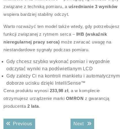
związane z techniką pomiaru, a
uśrednianie 3 wyników
wspiera bardziej stabilny odczyt.
Warto rozważyć ten model także wtedy, gdy potrzebujesz
funkcji związanej z rytmem serca –
IHB (wskaźnik
nieregularnej pracy serca)
może zwracać uwagę na
niestandardowe sygnały podczas pomiaru.
Gdy chcesz szybko wykonać pomiar i wygodnie
odczytać wyniki na podświetlanym LCD
Gdy zależy Ci na kontroli mankietu i automatycznym
doborze ucisku dzięki IntelliSense™
Cena produktu wynosi
233,98 zł
, a w komplecie
otrzymujesz urządzenie marki
OMRON
z gwarancją
producenta
2 lata
.
Nawigacja
Previous post:
Next post:
Previous
Next
wpisu