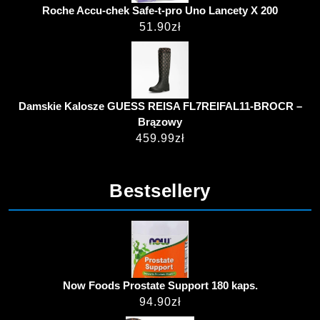
Roche Accu-chek Safe-t-pro Uno Lancety X 200
51.90
zł
Damskie Kalosze GUESS REISA FL7REIFAL11-BROCR –
Brązowy
459.99
zł
Bestsellery
Now Foods Prostate Support 180 kaps.
94.90
zł