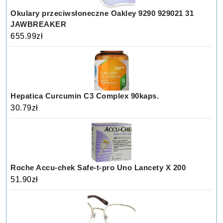
Okulary przeciwsłoneczne Oakley 9290 929021 31
JAWBREAKER
655.99
zł
Hepatica Curcumin C3 Complex 90kaps.
30.79
zł
Roche Accu-chek Safe-t-pro Uno Lancety X 200
51.90
zł