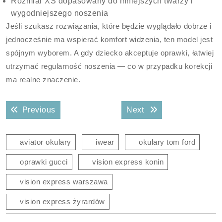
Rozmiar XS dopasowany do mniejszych twarzy i
wygodniejszego noszenia
Jeśli szukasz rozwiązania, które będzie wyglądało dobrze i
jednocześnie ma wspierać komfort widzenia, ten model jest
spójnym wyborem. A gdy dziecko akceptuje oprawki, łatwiej
utrzymać regularność noszenia — co w przypadku korekcji
ma realne znaczenie.
Nawigacja
Previous post:
Next post:
Previous
Next
wpisu
aviator okulary
iwear
okulary tom ford
oprawki gucci
vision express konin
vision express warszawa
vision express żyrardów