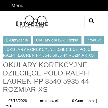
Skip
Menu
Menu
to
content
Skip
Search
to
for:
Content
E-Optycznie
Okulary oprawki i szkła
,
Produkt
OKULARY KOREKCYJNE DZIECIĘCE POLO
RALPH LAUREN PP 8540 5935 44 ROZMIAR XS
OKULARY KOREKCYJNE
DZIECIĘCE POLO RALPH
LAUREN PP 8540 5935 44
ROZMIAR XS
07/13/2026
modraszek
07/13/2026
modraszek
0 Comments
17:30