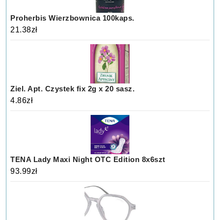
Proherbis Wierzbownica 100kaps.
21.38
zł
Ziel. Apt. Czystek fix 2g x 20 sasz.
4.86
zł
TENA Lady Maxi Night OTC Edition 8x6szt
93.99
zł