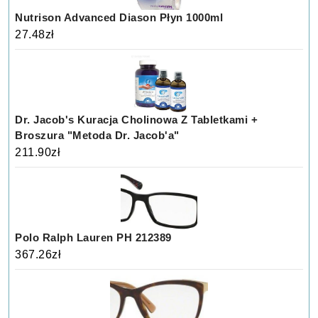
Nutrison Advanced Diason Płyn 1000ml
27.48
zł
Dr. Jacob's Kuracja Cholinowa Z Tabletkami +
Broszura "Metoda Dr. Jacob'a"
211.90
zł
Polo Ralph Lauren PH 212389
367.26
zł