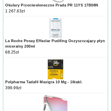
Okulary Przeciwsłoneczne Prada PR 11YS 17B08N
1 267.63
zł
La Roche Posay Effaclar Pudifing Oczyszczający płyn
miceralny 200ml
68.25
zł
Polpharma Tadafil Maxigra 10 Mg - 16tabl.
399.99
zł