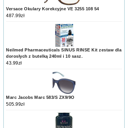
Versace Okulary Korekcyjne VE 3255 108 54
487.99
zł
Neilmed Pharmaceuticals SINUS RINSE Kit zestaw dla
dorosłych z butelką 240ml i 10 sasz.
43.99
zł
Marc Jacobs Marc 583/S ZX9/9O
505.99
zł