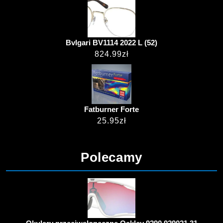
Bvlgari BV1114 2022 L (52)
824.99
zł
Fatburner Forte
25.95
zł
Polecamy