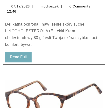
A+E
07/17/2026
modraszek
07/17/2026
modraszek
0 Comments
Lekki
12:46
Krem
cholesterolo
Delikatna ochrona i nawilżenie skóry suchej:
80
LINOCHOLESTEROL A+E Lekki Krem
g
cholesterolowy 80 g Jeśli Twoja skóra szybko traci
komfort, bywa...
Read
Read Full
Full