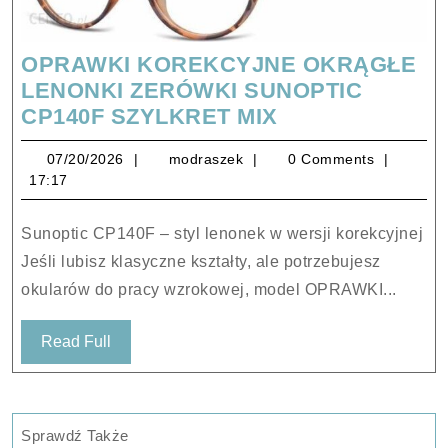
OPRAWKI KOREKCYJNE OKRĄGŁE
LENONKI ZERÓWKI SUNOPTIC
OPRAWKI
CP140F SZYLKRET MIX
KOREKCYJNE
07/20/2026
modraszek
07/20/2026
modraszek
0 Comments
OKRĄGŁE
17:17
LENONKI
ZERÓWKI
Sunoptic CP140F – styl lenonek w wersji korekcyjnej
SUNOPTIC
Jeśli lubisz klasyczne kształty, ale potrzebujesz
CP140F
okularów do pracy wzrokowej, model OPRAWKI...
SZYLKRET
MIX
Read
Read Full
Full
Sprawdź Także