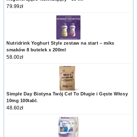
79.99
zł
Nutridrink Yoghurt Style zestaw na start – miks
smaków 8 butelek x 200ml
58.00
zł
Simple Day Biotyna Twój Cel To Długie i Gęste Włosy
10mg 100tabl.
48.60
zł