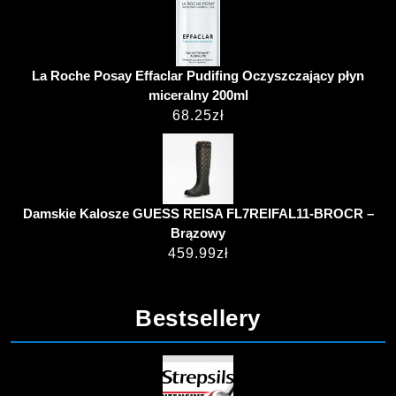
La Roche Posay Effaclar Pudifing Oczyszczający płyn
miceralny 200ml
68.25
zł
Damskie Kalosze GUESS REISA FL7REIFAL11-BROCR –
Brązowy
459.99
zł
Bestsellery