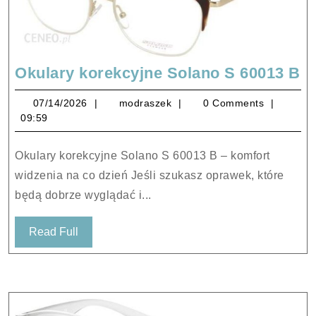
O
Okulary korekcyjne Solano S 60013 B
k
07/14/2026
modraszek
07/14/2026
modraszek
0 Comments
S
09:59
S
6
Okulary korekcyjne Solano S 60013 B – komfort
B
widzenia na co dzień Jeśli szukasz oprawek, które
będą dobrze wyglądać i...
Read
Read Full
Full