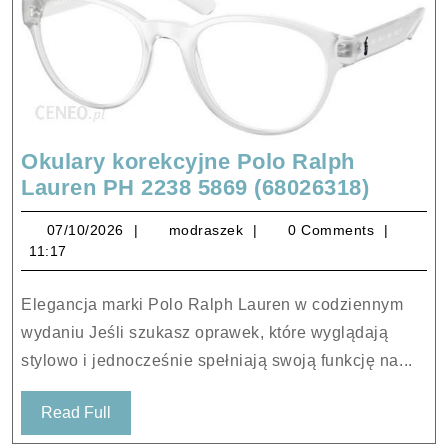
Okulary korekcyjne Polo Ralph
Okular
Lauren PH 2238 5869 (68026318)
korekc
07/10/2026
modraszek
07/10/2026
modraszek
0 Comments
Polo
11:17
Ralph
Lauren
Elegancja marki Polo Ralph Lauren w codziennym
PH
wydaniu Jeśli szukasz oprawek, które wyglądają
2238
stylowo i jednocześnie spełniają swoją funkcję na...
5869
(68026
Read
Read Full
Full