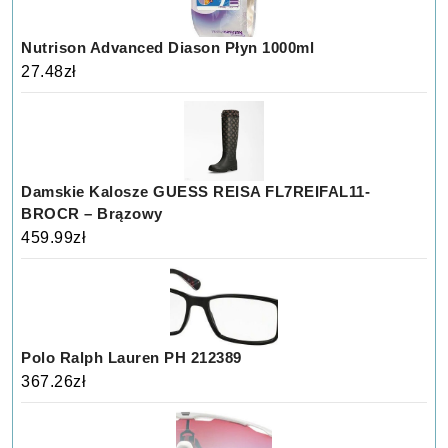
Nutrison Advanced Diason Płyn 1000ml
27.48
zł
Damskie Kalosze GUESS REISA FL7REIFAL11-
BROCR – Brązowy
459.99
zł
Polo Ralph Lauren PH 212389
367.26
zł