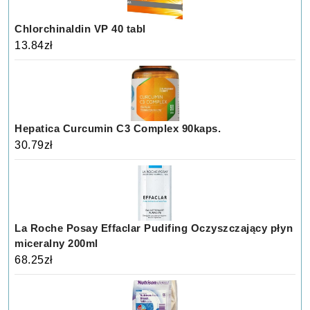
Chlorchinaldin VP 40 tabl
13.84
zł
Hepatica Curcumin C3 Complex 90kaps.
30.79
zł
La Roche Posay Effaclar Pudifing Oczyszczający płyn
miceralny 200ml
68.25
zł