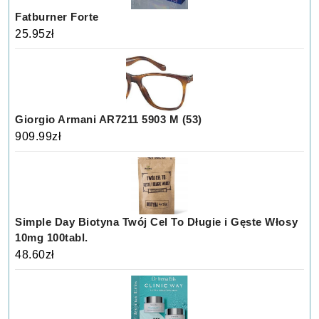
Fatburner Forte
25.95
zł
Giorgio Armani AR7211 5903 M (53)
909.99
zł
Simple Day Biotyna Twój Cel To Długie i Gęste Włosy
10mg 100tabl.
48.60
zł