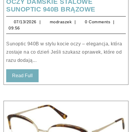
OCZY DAMSKIE STALOWE
OPRAWKI
SUNOPTIC 940B BRĄZOWE
OKULARO
07/13/2026
modraszek
07/13/2026
modraszek
0 Comments
KOCIE
09:56
OCZY
DAMSKIE
Sunoptic 940B w stylu kocie oczy – elegancja, która
STALOWE
zostaje na co dzień Jeśli szukasz oprawek, które od
SUNOPTIC
razu dodają...
940B
BRĄZOWE
Read
Read Full
Full