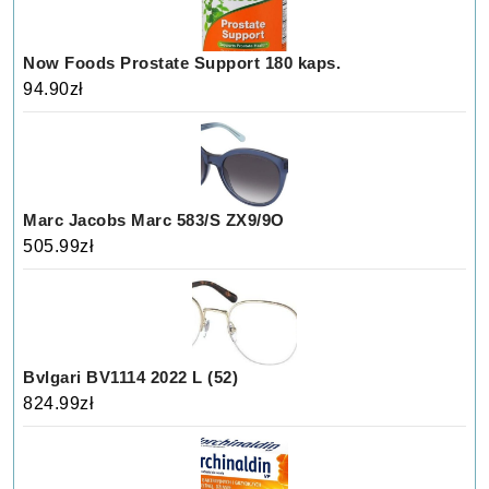
Now Foods Prostate Support 180 kaps.
94.90
zł
Marc Jacobs Marc 583/S ZX9/9O
505.99
zł
Bvlgari BV1114 2022 L (52)
824.99
zł