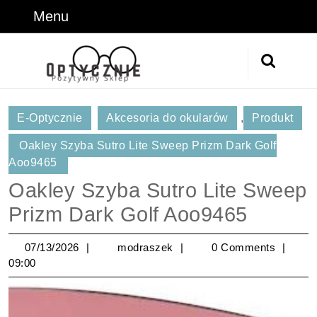
Skip
Menu
Menu
to
content
Skip
Search
to
for:
Content
E-Optycznie
Akcesoria do okularów
,
Produkt
Oakley Szyba Sutro Lite Sweep Prizm Dark Golf
Aoo9465
Oakley Szyba Sutro Lite Sweep
Prizm Dark Golf Aoo9465
07/13/2026
modraszek
07/13/2026
modraszek
0 Comments
09:00