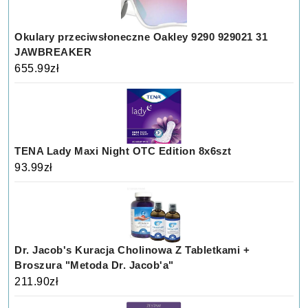
Okulary przeciwsłoneczne Oakley 9290 929021 31
JAWBREAKER
655.99
zł
TENA Lady Maxi Night OTC Edition 8x6szt
93.99
zł
Dr. Jacob's Kuracja Cholinowa Z Tabletkami +
Broszura "Metoda Dr. Jacob'a"
211.90
zł