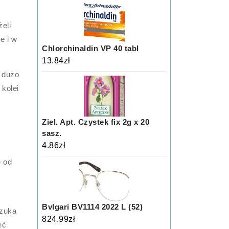
eli
e i w
Chlorchinaldin VP 40 tabl
13.84
zł
z dużo
kolei
Ziel. Apt. Czystek fix 2g x 20
sasz.
4.86
zł
e od
Bvlgari BV1114 2022 L (52)
szuka
824.99
zł
eć