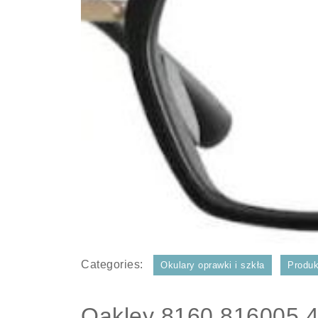
Categories:
Okulary oprawki i szkła
Produk
Oakley 8160 816005 49