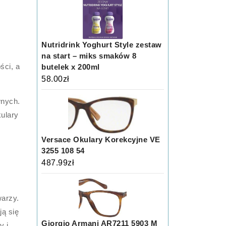
Nutridrink Yoghurt Style zestaw
na start – miks smaków 8
ści, a
butelek x 200ml
58.00
zł
wnych.
kulary
Versace Okulary Korekcyjne VE
3255 108 54
487.99
zł
warzy.
ją się
Giorgio Armani AR7211 5903 M
y i