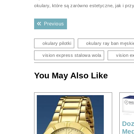
okulary, które są zarówno estetyczne, jak i pr
Nawigacja
Previous post:
Previous
wpisu
okulary pilotki
okulary ray ban męski
vision express stalowa wola
vision 
You May Also Like
Doz
Med