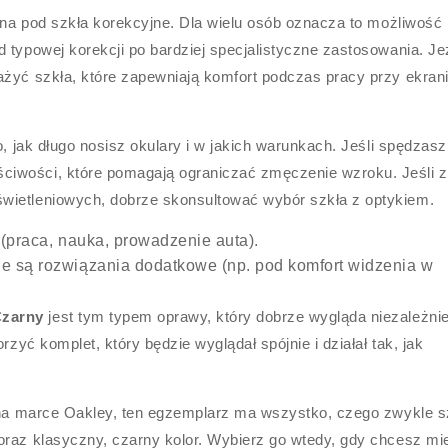
ana pod szkła korekcyjne. Dla wielu osób oznacza to możliwość
 typowej korekcji po bardziej specjalistyczne zastosowania. Jeż
ażyć szkła, które zapewniają komfort podczas pracy przy ekrani
o, jak długo nosisz okulary i w jakich warunkach. Jeśli spędzas
iwości, które pomagają ograniczać zmęczenie wzroku. Jeśli z 
wietleniowych, dobrze skonsultować wybór szkła z optykiem.
 (praca, nauka, prowadzenie auta).
e są rozwiązania dodatkowe (np. pod komfort widzenia w
Czarny
jest tym typem oprawy, który dobrze wygląda niezależni
rzyć komplet, który będzie wyglądał spójnie i działał tak, jak
i na marce Oakley, ten egzemplarz ma wszystko, czego zwykle 
oraz klasyczny, czarny kolor. Wybierz go wtedy, gdy chcesz mi