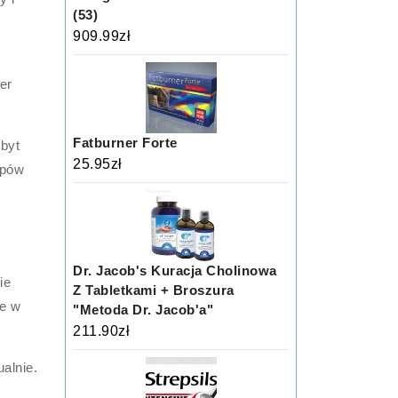
(53)
909.99
zł
er
Fatburner Forte
zbyt
25.95
zł
ypów
Dr. Jacob's Kuracja Cholinowa
ie
Z Tabletkami + Broszura
ie w
"Metoda Dr. Jacob'a"
211.90
zł
alnie.