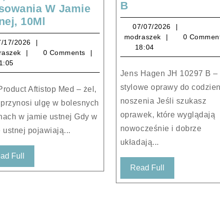
Jens
B
sowania W Jamie
Hagen
Doz
nej, 10Ml
07/07/2026
07/07/2026
JH
Product
modraszek
modraszek
0 Commen
10297
07/17/2026
7/17/2026
Aftistop
18:04
modraszek
raszek
0 Comments
B
Med,
1:05
Żel
Jens Hagen JH 10297 B –
Do
stylowe oprawy do codzie
Stosowania
noszenia Jeśli szukasz
 przynosi ulgę w bolesnych
W
oprawek, które wyglądają
nach w jamie ustnej Gdy w
Jamie
nowocześnie i dobrze
 ustnej pojawiają...
Ustnej,
układają...
10Ml
Read
ad Full
Read
Full
Read Full
Full