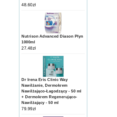
48.60
zł
Nutrison Advanced Diason Płyn
1000ml
27.48
zł
Dr Irena Eris Clinic Way
Nawilżanie, Dermokrem
Nawilżająco-Łagodzący - 50 ml
+ Dermokrem Regenerująco-
Nawilżający - 50 ml
79.99
zł