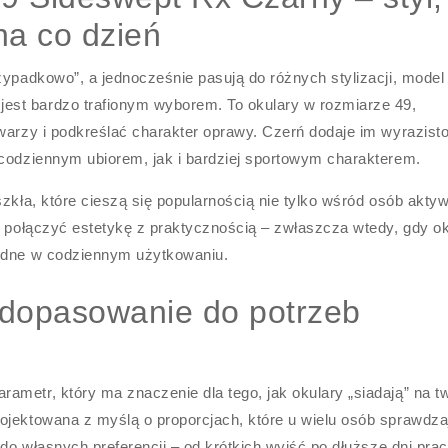
na co dzień
zypadkowo”, a jednocześnie pasują do różnych stylizacji, model
jest bardzo trafionym wyborem. To okulary w rozmiarze 49,
warzy i podkreślać charakter oprawy. Czerń dodaje im wyrazisto
 codziennym ubiorem, jak i bardziej sportowym charakterem.
szkła, które cieszą się popularnością nie tylko wśród osób akty
ą połączyć estetykę z praktycznością – zwłaszcza wtedy, gdy o
godne w codziennym użytkowaniu.
 dopasowanie do potrzeb
metr, który ma znaczenie dla tego, jak okulary „siadają” na t
ojektowana z myślą o proporcjach, które u wielu osób sprawdza
 do własnych preferencji – od krótkich wyjść po dłuższe dni prac