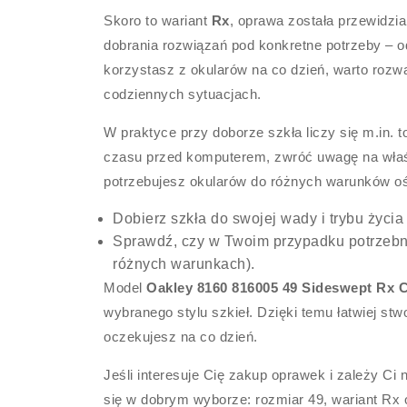
Skoro to wariant
Rx
, oprawa została przewidzi
dobrania rozwiązań pod konkretne potrzeby – od
korzystasz z okularów na co dzień, warto rozw
codziennych sytuacjach.
W praktyce przy doborze szkła liczy się m.in. t
czasu przed komputerem, zwróć uwagę na właśc
potrzebujesz okularów do różnych warunków oś
Dobierz szkła do swojej wady i trybu życia
Sprawdź, czy w Twoim przypadku potrzebn
różnych warunkach).
Model
Oakley 8160 816005 49 Sideswept Rx 
wybranego stylu szkieł. Dzięki temu łatwiej stwo
oczekujesz na co dzień.
Jeśli interesuje Cię zakup oprawek i zależy C
się w dobrym wyborze: rozmiar 49, wariant Rx 