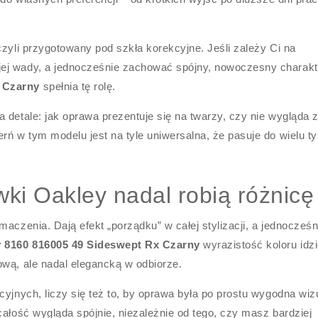
czyli przygotowany pod szkła korekcyjne. Jeśli zależy Ci na
ej wady, a jednocześnie zachować spójny, nowoczesny charakt
 Czarny
spełnia tę rolę.
 detale: jak oprawa prezentuje się na twarzy, czy nie wygląda 
rń w tym modelu jest na tyle uniwersalna, że pasuje do wielu t
ki Oakley nadal robią różnicę
aczenia. Dają efekt „porządku” w całej stylizacji, a jednocześn
 8160 816005 49 Sideswept Rx Czarny
wyrazistość koloru idz
ową, ale nadal elegancką w odbiorze.
yjnych, liczy się też to, by oprawa była po prostu wygodna wizu
całość wygląda spójnie, niezależnie od tego, czy masz bardziej