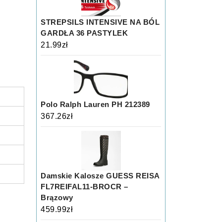
STREPSILS INTENSIVE NA BÓL
GARDŁA 36 PASTYLEK
21.99
zł
Polo Ralph Lauren PH 212389
367.26
zł
Damskie Kalosze GUESS REISA
FL7REIFAL11-BROCR –
Brązowy
459.99
zł