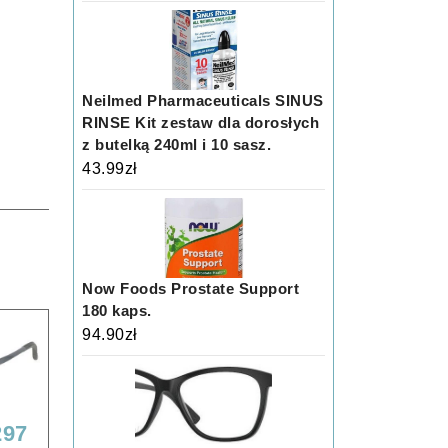
Neilmed Pharmaceuticals SINUS
RINSE Kit zestaw dla dorosłych
z butelką 240ml i 10 sasz.
43.99
zł
Now Foods Prostate Support
180 kaps.
94.90
zł
297