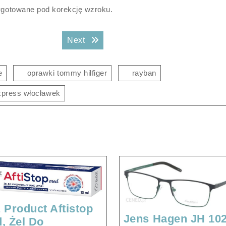
zygotowane pod korekcję wzroku.
Next post:
Next
e
oprawki tommy hilfiger
rayban
express włocławek
 Product Aftistop
Jens Hagen JH 10
, Żel Do