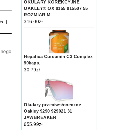
OKULARY KOREKCYJNE
OAKLEY® OX 8155 815507 55
ROZMIAR M
316.00
zł
ts
nnego
Hepatica Curcumin C3 Complex
90kaps.
30.79
zł
Okulary przeciwsłoneczne
Oakley 9290 929021 31
JAWBREAKER
655.99
zł