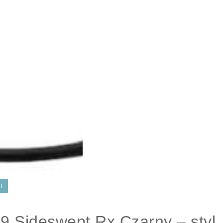
t
 Sideswept Rx Czarny – styl,