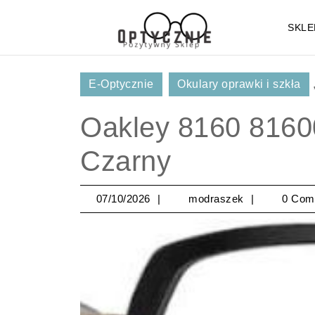
Skip
to
SKLE
content
Skip
to
E-Optycznie
Okulary oprawki i szkła
Content
Oakley 8160 8160
Czarny
07/10/2026
modraszek
07/10/2026
modraszek
0 Com