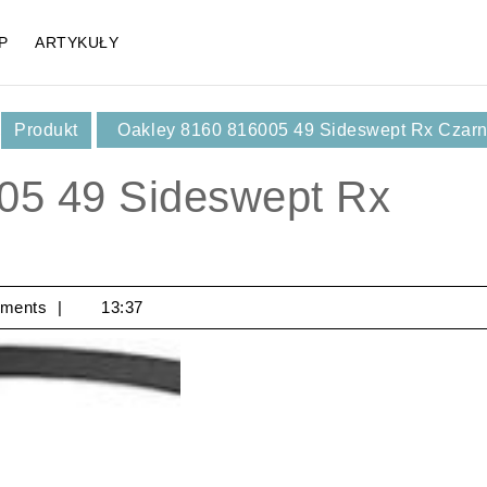
P
ARTYKUŁY
,
Produkt
Oakley 8160 816005 49 Sideswept Rx Czar
05 49 Sideswept Rx
ments
13:37