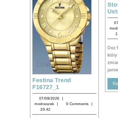
Sto
Ust
0
mod
1
Doz Product Aftistop Med – żel,
który
zmia
jamie
Festina Trend
Re
Festina
F16727_1
Trend
07/08/2026
07/08/2026
F16727_1
modraszek
modraszek
0 Comments
20:42