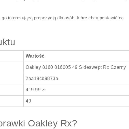
i go interesującą propozycją dla osób, które chcą postawić na
uktu
Wartość
Oakley 8160 816005 49 Sideswept Rx Czarny
2aa19cb9873a
419.99 zł
49
prawki Oakley Rx?