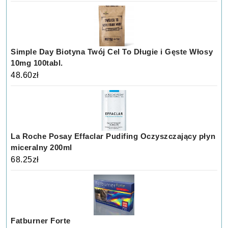
Simple Day Biotyna Twój Cel To Długie i Gęste Włosy
10mg 100tabl.
48.60
zł
La Roche Posay Effaclar Pudifing Oczyszczający płyn
miceralny 200ml
68.25
zł
Fatburner Forte