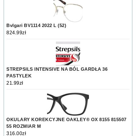
Bvlgari BV1114 2022 L (52)
824.99
zł
STREPSILS INTENSIVE NA BÓL GARDŁA 36
PASTYLEK
21.99
zł
OKULARY KOREKCYJNE OAKLEY® OX 8155 815507
55 ROZMIAR M
316.00
zł