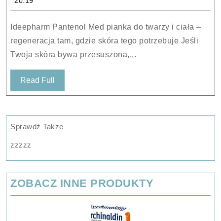
20:19
Pianka
do
Ideepharm Pantenol Med pianka do twarzy i ciała –
twarzy
regeneracja tam, gdzie skóra tego potrzebuje Jeśli
i
Twoja skóra bywa przesuszona,...
ciała
odbudowująco-
Read
Read Full
naprawcza
Full
150ml
Sprawdź Także
zzzzz
ZOBACZ INNE PRODUKTY