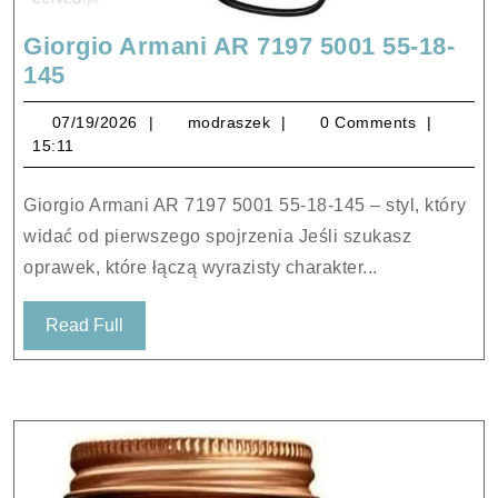
Giorgio Armani AR 7197 5001 55-18-
Giorgio
145
Armani
07/19/2026
modraszek
07/19/2026
modraszek
0 Comments
AR
15:11
7197
5001
Giorgio Armani AR 7197 5001 55-18-145 – styl, który
55-
widać od pierwszego spojrzenia Jeśli szukasz
18-
oprawek, które łączą wyrazisty charakter...
145
Read
Read Full
Full