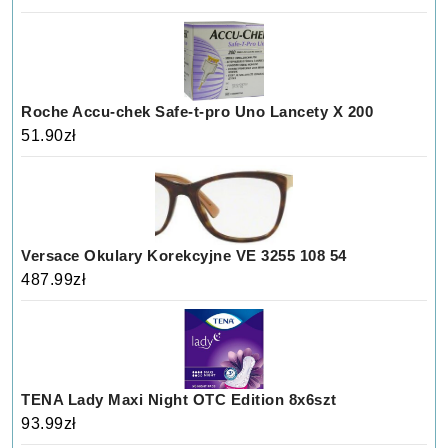
Roche Accu-chek Safe-t-pro Uno Lancety X 200
51.90
zł
Versace Okulary Korekcyjne VE 3255 108 54
487.99
zł
TENA Lady Maxi Night OTC Edition 8x6szt
93.99
zł