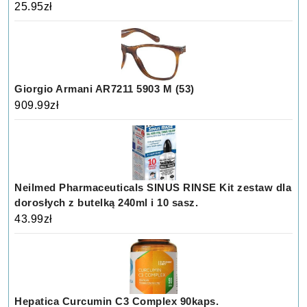
25.95
zł
Giorgio Armani AR7211 5903 M (53)
909.99
zł
Neilmed Pharmaceuticals SINUS RINSE Kit zestaw dla
dorosłych z butelką 240ml i 10 sasz.
43.99
zł
Hepatica Curcumin C3 Complex 90kaps.