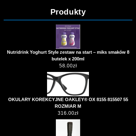
Produkty
Nutridrink Yoghurt Style zestaw na start – miks smaków 8
butelek x 200ml
58.00
zł
OKULARY KOREKCYJNE OAKLEY® OX 8155 815507 55
ROZMIAR M
316.00
zł