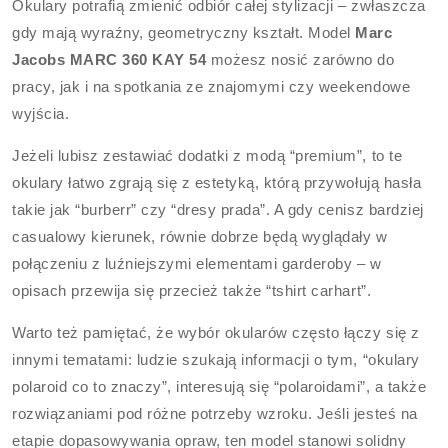
Okulary potrafią zmienić odbiór całej stylizacji – zwłaszcza
gdy mają wyraźny, geometryczny kształt. Model
Marc
Jacobs MARC 360 KAY 54
możesz nosić zarówno do
pracy, jak i na spotkania ze znajomymi czy weekendowe
wyjścia.
Jeżeli lubisz zestawiać dodatki z modą “premium”, to te
okulary łatwo zgrają się z estetyką, którą przywołują hasła
takie jak “burberr” czy “dresy prada”. A gdy cenisz bardziej
casualowy kierunek, równie dobrze będą wyglądały w
połączeniu z luźniejszymi elementami garderoby – w
opisach przewija się przecież także “tshirt carhart”.
Warto też pamiętać, że wybór okularów często łączy się z
innymi tematami: ludzie szukają informacji o tym, “okulary
polaroid co to znaczy”, interesują się “polaroidami”, a także
rozwiązaniami pod różne potrzeby wzroku. Jeśli jesteś na
etapie dopasowywania opraw, ten model stanowi solidny