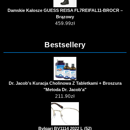
Damskie Kalosze GUESS REISA FL7REIFAL11-BROCR –
Brązowy
459.99
zł
Bestsellery
Dr. Jacob's Kuracja Cholinowa Z Tabletkami + Broszura
"Metoda Dr. Jacob'a"
211.90
zł
Bvlgari BV1114 2022 L (52)