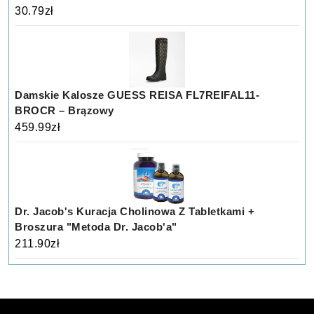
30.79
zł
Damskie Kalosze GUESS REISA FL7REIFAL11-
BROCR – Brązowy
459.99
zł
Dr. Jacob's Kuracja Cholinowa Z Tabletkami +
Broszura "Metoda Dr. Jacob'a"
211.90
zł