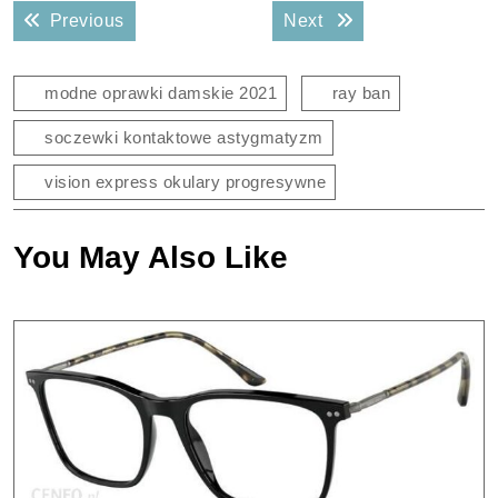
Nawigacja
Previous post:
Next post:
Previous
Next
wpisu
modne oprawki damskie 2021
ray ban
soczewki kontaktowe astygmatyzm
vision express okulary progresywne
You May Also Like