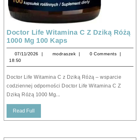
Doctor Life Witamina C Z Dziką Różą
Doctor
1000 Mg 100 Kaps
Life
07/11/2026
modraszek
07/11/2026
modraszek
0 Comments
Witamina
18:50
C
Z
Doctor Life Witamina C z Dziką Różą – wsparcie
Dziką
codziennej odporności Doctor Life Witamina C Z
Różą
Dziką Różą 1000 Mg...
1000
Mg
Read
Read Full
100
Full
Kaps