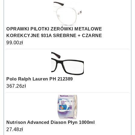
OPRAWKI PILOTKI ZERÓWKI METALOWE
KOREKCYJNE 931A SREBRNE + CZARNE
99.00
zł
Polo Ralph Lauren PH 212389
367.26
zł
Nutrison Advanced Diason Płyn 1000ml
27.48
zł