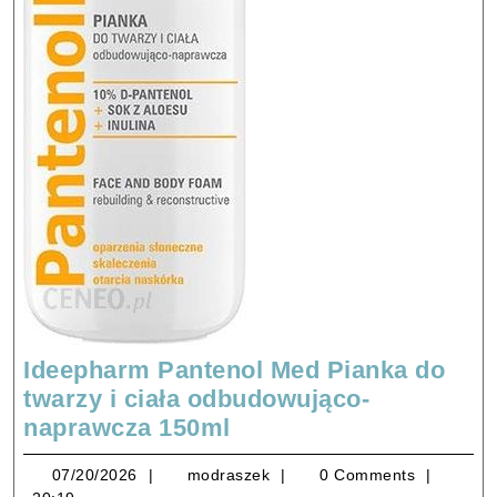
Ideepharm Pantenol Med Pianka do
twarzy i ciała odbudowująco-
Ideepharm
naprawcza 150ml
Pantenol
07/20/2026
modraszek
07/20/2026
modraszek
0 Comments
Med