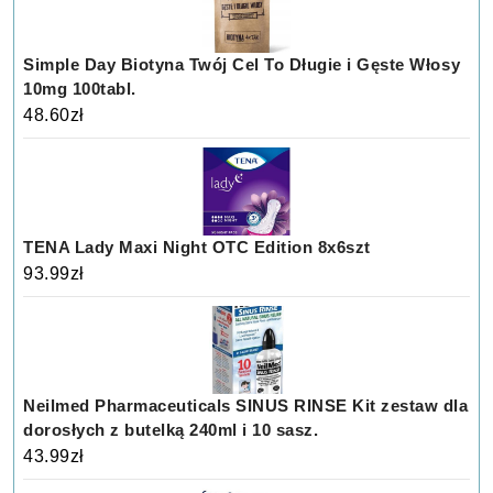
Simple Day Biotyna Twój Cel To Długie i Gęste Włosy
10mg 100tabl.
48.60
zł
TENA Lady Maxi Night OTC Edition 8x6szt
93.99
zł
Neilmed Pharmaceuticals SINUS RINSE Kit zestaw dla
dorosłych z butelką 240ml i 10 sasz.
43.99
zł