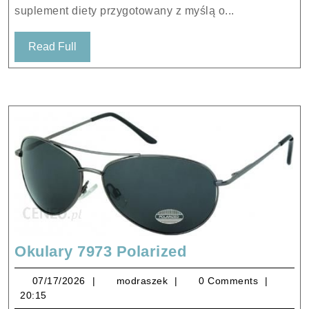
suplement diety przygotowany z myślą o...
Read
Read Full
Full
Okulary
Okulary 7973 Polarized
7973
07/17/2026
modraszek
07/17/2026
modraszek
0 Comments
Polarized
20:15