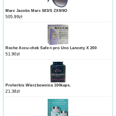
Marc Jacobs Marc 583/S ZX9/9O
505.99
zł
Roche Accu-chek Safe-t-pro Uno Lancety X 200
51.90
zł
Proherbis Wierzbownica 100kaps.
21.38
zł