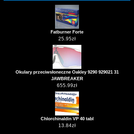
Fatburner Forte
25.95
zł
Okulary przeciwsłoneczne Oakley 9290 929021 31
JAWBREAKER
655.99
zł
Chlorchinaldin VP 40 tabl
13.84
zł