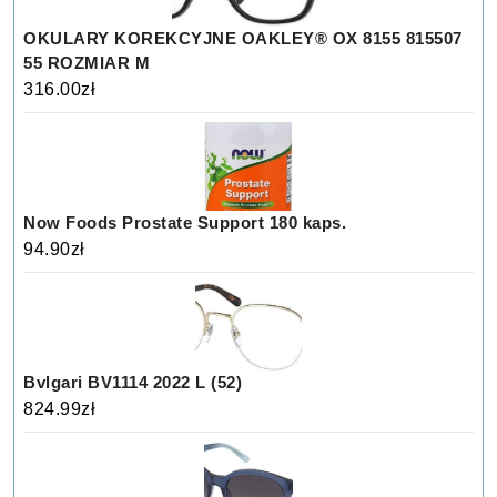
OKULARY KOREKCYJNE OAKLEY® OX 8155 815507
55 ROZMIAR M
316.00
zł
Now Foods Prostate Support 180 kaps.
94.90
zł
Bvlgari BV1114 2022 L (52)
824.99
zł