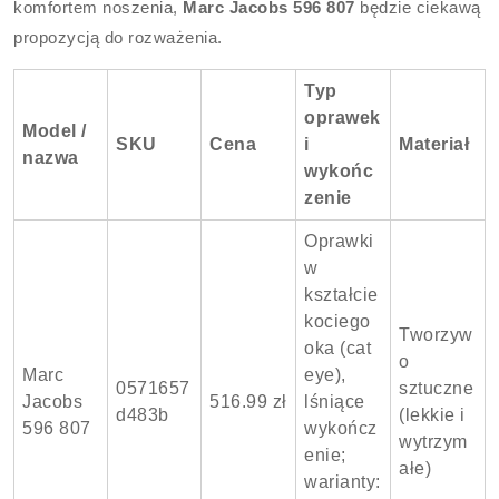
komfortem noszenia,
Marc Jacobs 596 807
będzie ciekawą
propozycją do rozważenia.
Typ
oprawek
Model /
SKU
Cena
i
Materiał
nazwa
wykońc
zenie
Oprawki
w
kształcie
kociego
Tworzyw
oka (cat
o
Marc
eye),
0571657
sztuczne
Jacobs
516.99 zł
lśniące
d483b
(lekkie i
596 807
wykończ
wytrzym
enie;
ałe)
warianty: