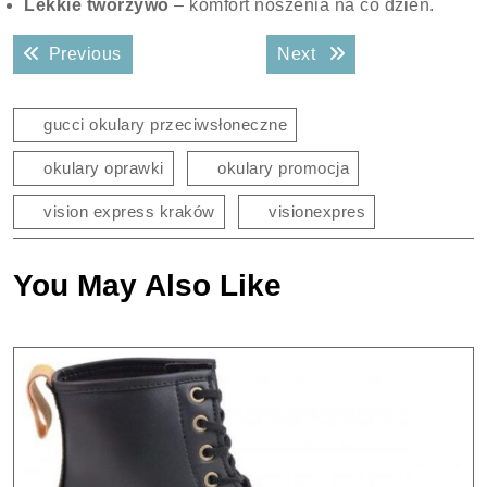
Lekkie tworzywo
– komfort noszenia na co dzień.
Nawigacja
Previous post:
Next post:
Previous
Next
wpisu
gucci okulary przeciwsłoneczne
okulary oprawki
okulary promocja
vision express kraków
visionexpres
You May Also Like