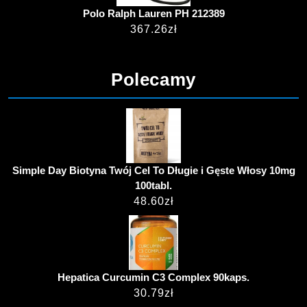
Polo Ralph Lauren PH 212389
367.26
zł
Polecamy
Simple Day Biotyna Twój Cel To Długie i Gęste Włosy 10mg
100tabl.
48.60
zł
Hepatica Curcumin C3 Complex 90kaps.
30.79
zł