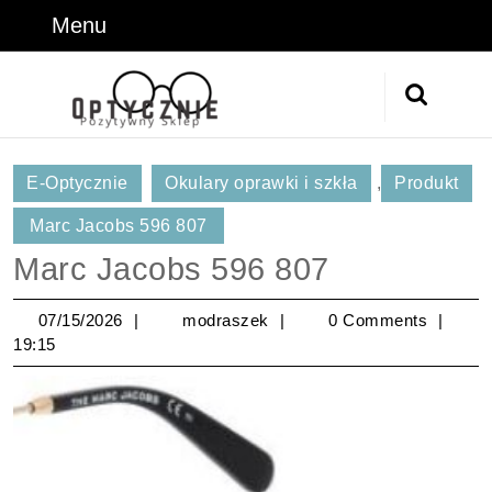
Skip
Menu
Menu
to
content
Skip
Search
to
for:
Content
E-Optycznie
Okulary oprawki i szkła
,
Produkt
Marc Jacobs 596 807
Marc Jacobs 596 807
07/15/2026
modraszek
07/15/2026
modraszek
0 Comments
19:15