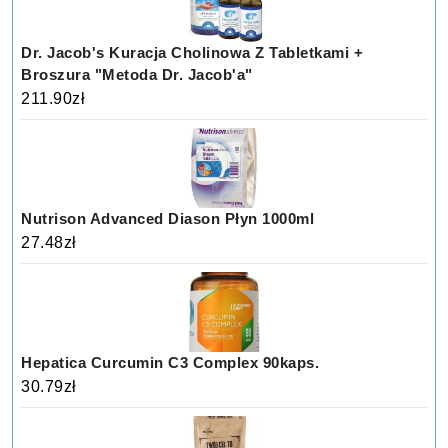
Dr. Jacob's Kuracja Cholinowa Z Tabletkami +
Broszura "Metoda Dr. Jacob'a"
211.90
zł
Nutrison Advanced Diason Płyn 1000ml
27.48
zł
Hepatica Curcumin C3 Complex 90kaps.
30.79
zł