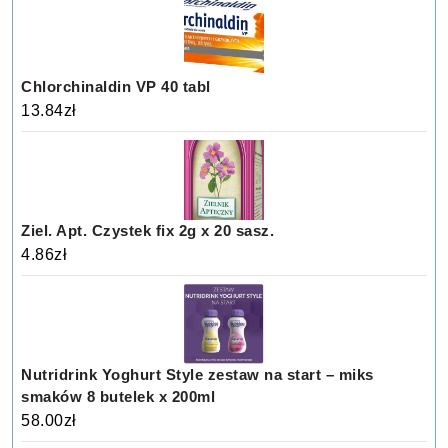
Chlorchinaldin VP 40 tabl
13.84
zł
Ziel. Apt. Czystek fix 2g x 20 sasz.
4.86
zł
Nutridrink Yoghurt Style zestaw na start – miks
smaków 8 butelek x 200ml
58.00
zł