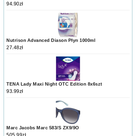
94.90
zł
Nutrison Advanced Diason Płyn 1000ml
27.48
zł
TENA Lady Maxi Night OTC Edition 8x6szt
93.99
zł
Marc Jacobs Marc 583/S ZX9/9O
505.99
zł