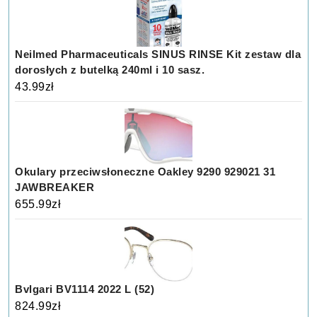
Neilmed Pharmaceuticals SINUS RINSE Kit zestaw dla
dorosłych z butelką 240ml i 10 sasz.
43.99
zł
Okulary przeciwsłoneczne Oakley 9290 929021 31
JAWBREAKER
655.99
zł
Bvlgari BV1114 2022 L (52)
824.99
zł