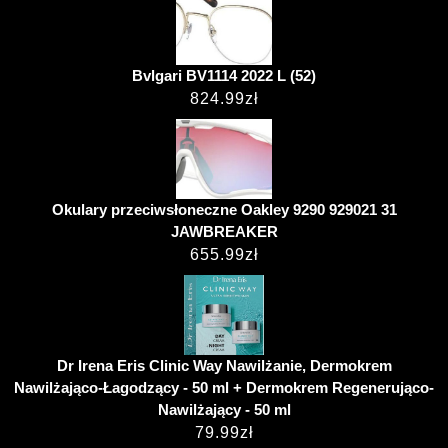
Bvlgari BV1114 2022 L (52)
824.99
zł
Okulary przeciwsłoneczne Oakley 9290 929021 31
JAWBREAKER
655.99
zł
Dr Irena Eris Clinic Way Nawilżanie, Dermokrem
Nawilżająco-Łagodzący - 50 ml + Dermokrem Regenerująco-
Nawilżający - 50 ml
79.99
zł