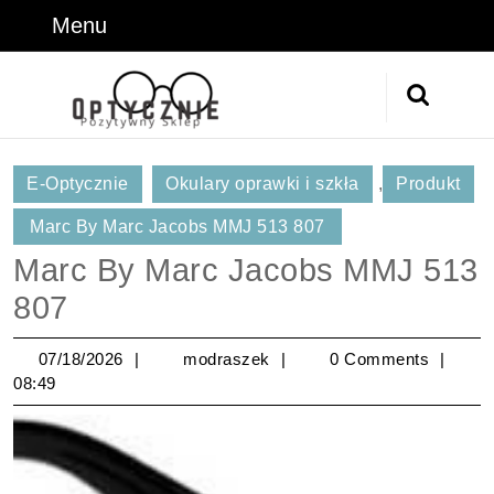
Skip
Menu
Menu
to
content
Skip
Search
to
for:
Content
E-Optycznie
Okulary oprawki i szkła
,
Produkt
Marc By Marc Jacobs MMJ 513 807
Marc By Marc Jacobs MMJ 513
807
07/18/2026
modraszek
07/18/2026
modraszek
0 Comments
08:49