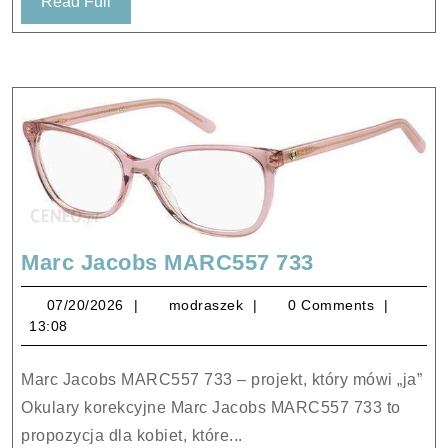
Read
Read Full
50ml
Full
Marc
Marc Jacobs MARC557 733
Jacobs
07/20/2026
modraszek
07/20/2026
modraszek
0 Comments
MARC557
13:08
733
Marc Jacobs MARC557 733 – projekt, który mówi „ja”
Okulary korekcyjne Marc Jacobs MARC557 733 to
propozycja dla kobiet, które...