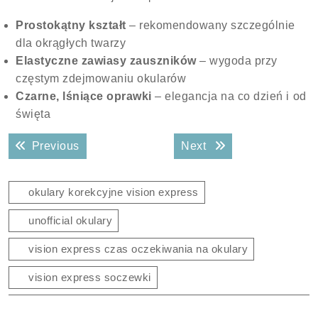
Prostokątny kształt
– rekomendowany szczególnie
dla okrągłych twarzy
Elastyczne zawiasy zauszników
– wygoda przy
częstym zdejmowaniu okularów
Czarne, lśniące oprawki
– elegancja na co dzień i od
święta
Nawigacja
Previous post:
Next post:
Previous
Next
wpisu
okulary korekcyjne vision express
unofficial okulary
vision express czas oczekiwania na okulary
vision express soczewki