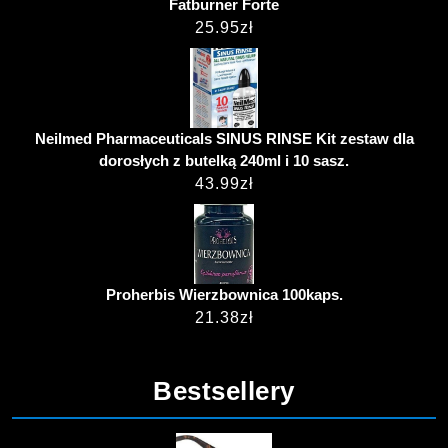
Fatburner Forte
25.95
zł
Neilmed Pharmaceuticals SINUS RINSE Kit zestaw dla
dorosłych z butelką 240ml i 10 sasz.
43.99
zł
Proherbis Wierzbownica 100kaps.
21.38
zł
Bestsellery