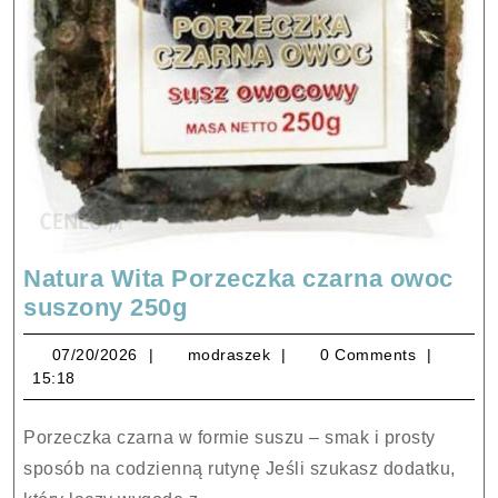
Natura Wita Porzeczka czarna owoc
Natura
suszony 250g
Wita
07/20/2026
modraszek
07/20/2026
modraszek
0 Comments
Porzeczka
15:18
czarna
owoc
Porzeczka czarna w formie suszu – smak i prosty
suszony
sposób na codzienną rutynę Jeśli szukasz dodatku,
250g