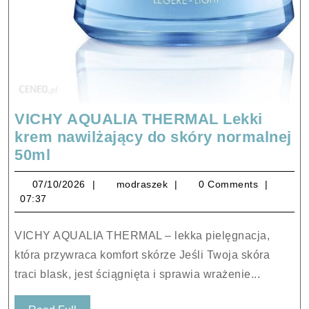
VICHY AQUALIA THERMAL Lekki
krem nawilżający do skóry normalnej
VICHY
50ml
AQUALIA
07/10/2026
modraszek
07/10/2026
modraszek
0 Comments
THERMAL
07:37
Lekki
krem
VICHY AQUALIA THERMAL – lekka pielęgnacja,
nawilżający
która przywraca komfort skórze Jeśli Twoja skóra
do
traci blask, jest ściągnięta i sprawia wrażenie...
skóry
normalnej