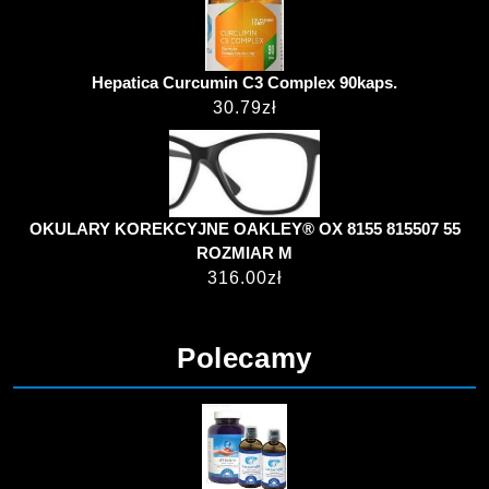
Hepatica Curcumin C3 Complex 90kaps.
30.79
zł
OKULARY KOREKCYJNE OAKLEY® OX 8155 815507 55
ROZMIAR M
316.00
zł
Polecamy