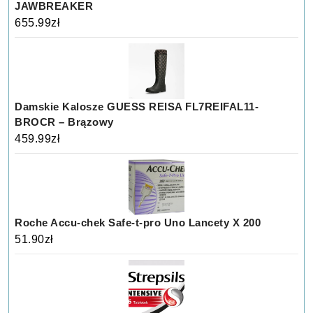
JAWBREAKER
655.99
zł
Damskie Kalosze GUESS REISA FL7REIFAL11-
BROCR – Brązowy
459.99
zł
Roche Accu-chek Safe-t-pro Uno Lancety X 200
51.90
zł