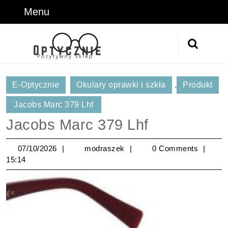
Skip
Menu
Menu
to
content
Skip
Search
to
for:
Content
E-Optycznie
Okulary oprawki i szkła
,
Produkt
Jacobs Marc 379 Lhf
Jacobs Marc 379 Lhf
07/10/2026
modraszek
07/10/2026
modraszek
0 Comments
15:14