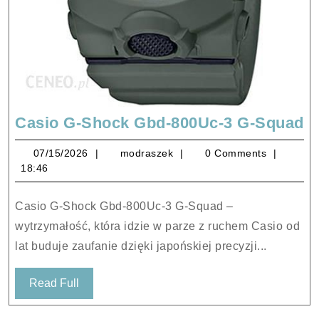
C
Casio G-Shock Gbd-800Uc-3 G-Squad
G
07/15/2026
modraszek
07/15/2026
modraszek
0 Comments
S
18:46
G
8
Casio G-Shock Gbd-800Uc-3 G-Squad –
3
wytrzymałość, która idzie w parze z ruchem Casio od
G
lat buduje zaufanie dzięki japońskiej precyzji...
S
Read
Read Full
Full