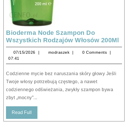
Bioderma Node Szampon Do
Bi
Wszystkich Rodzajów Włosów 200Ml
No
07/15/2026
modraszek
07/15/2026
modraszek
0 Comments
Sz
07:41
Do
Ws
Codzienne mycie bez naruszania skóry głowy Jeśli
Ro
Twoje włosy potrzebują częstego, a nawet
Wł
codziennego odświeżania, zwykły szampon bywa
20
zbyt „mocny”...
Read
Read Full
Full