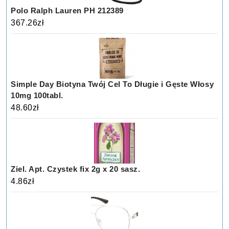
Polo Ralph Lauren PH 212389
367.26
zł
Simple Day Biotyna Twój Cel To Długie i Gęste Włosy
10mg 100tabl.
48.60
zł
Ziel. Apt. Czystek fix 2g x 20 sasz.
4.86
zł