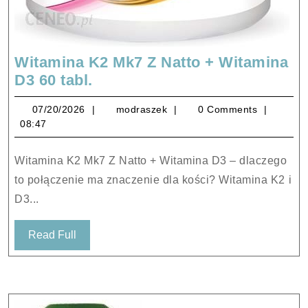
Witamina K2 Mk7 Z Natto + Witamina
Witamina
D3 60 tabl.
K2
07/20/2026
modraszek
07/20/2026
modraszek
0 Comments
Mk7
08:47
Z
Natto
Witamina K2 Mk7 Z Natto + Witamina D3 – dlaczego
+
to połączenie ma znaczenie dla kości? Witamina K2 i
Witamina
D3...
D3
60
Read
Read Full
tabl.
Full