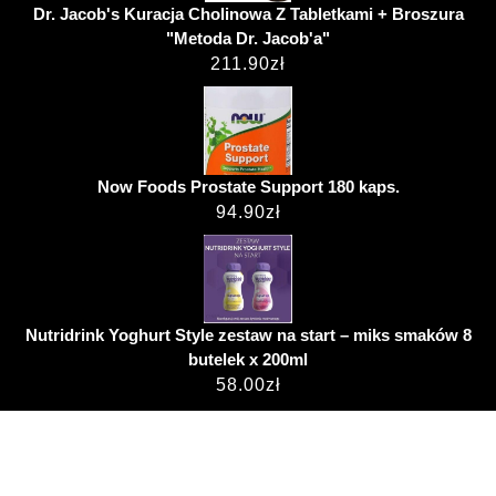
Dr. Jacob's Kuracja Cholinowa Z Tabletkami + Broszura
"Metoda Dr. Jacob'a"
211.90
zł
Now Foods Prostate Support 180 kaps.
94.90
zł
Nutridrink Yoghurt Style zestaw na start – miks smaków 8
butelek x 200ml
58.00
zł
Hospital WordPress Theme
przemekjanus.pl ©
2022