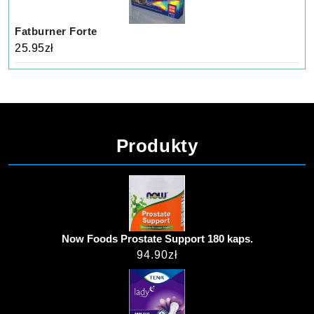
Fatburner Forte
25.95
zł
Produkty
Now Foods Prostate Support 180 kaps.
94.90
zł