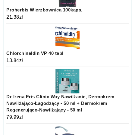
Proherbis Wierzbownica 100kaps.
21.38
zł
Chlorchinaldin VP 40 tabl
13.84
zł
Dr Irena Eris Clinic Way Nawilżanie, Dermokrem
Nawilżająco-Łagodzący - 50 ml + Dermokrem
Regenerująco-Nawilżający - 50 ml
79.99
zł