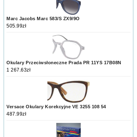
Marc Jacobs Marc 583/S ZX9/9O
505.99
zł
Okulary Przeciwsłoneczne Prada PR 11YS 17B08N
1 267.63
zł
Versace Okulary Korekcyjne VE 3255 108 54
487.99
zł