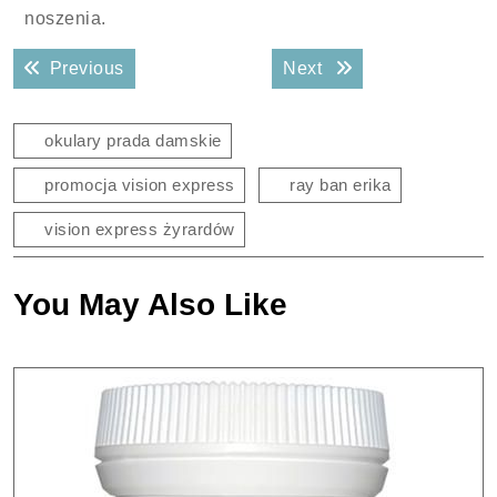
noszenia.
Nawigacja
Previous post:
Next post:
Previous
Next
wpisu
okulary prada damskie
promocja vision express
ray ban erika
vision express żyrardów
You May Also Like