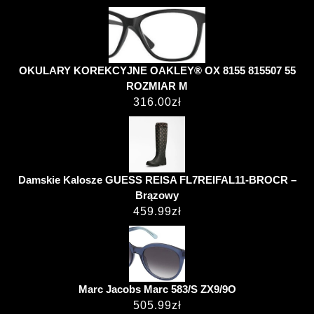
OKULARY KOREKCYJNE OAKLEY® OX 8155 815507 55
ROZMIAR M
316.00
zł
Damskie Kalosze GUESS REISA FL7REIFAL11-BROCR –
Brązowy
459.99
zł
Marc Jacobs Marc 583/S ZX9/9O
505.99
zł