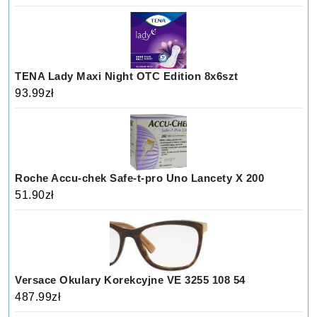
TENA Lady Maxi Night OTC Edition 8x6szt
93.99
zł
Roche Accu-chek Safe-t-pro Uno Lancety X 200
51.90
zł
Versace Okulary Korekcyjne VE 3255 108 54
487.99
zł