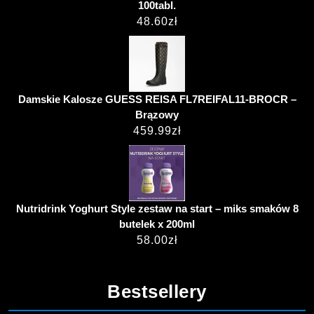
100tabl.
48.60
zł
Damskie Kalosze GUESS REISA FL7REIFAL11-BROCR –
Brązowy
459.99
zł
Nutridrink Yoghurt Style zestaw na start – miks smaków 8
butelek x 200ml
58.00
zł
Bestsellery