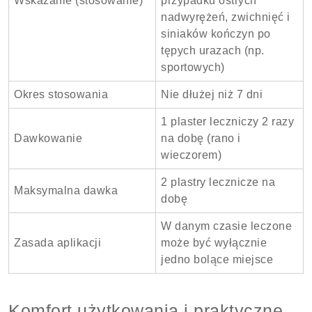
Wskazanie (stosowanie)
przypadku ostrych
nadwyrężeń, zwichnięć i
siniaków kończyn po
tępych urazach (np.
sportowych)
Okres stosowania
Nie dłużej niż 7 dni
1 plaster leczniczy 2 razy
Dawkowanie
na dobę (rano i
wieczorem)
2 plastry lecznicze na
Maksymalna dawka
dobę
W danym czasie leczone
Zasada aplikacji
może być wyłącznie
jedno bolące miejsce
Komfort użytkowania i praktyczne