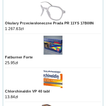
Okulary Przeciwsłoneczne Prada PR 11YS 17B08N
1 267.63
zł
Fatburner Forte
25.95
zł
Chlorchinaldin VP 40 tabl
13.84
zł