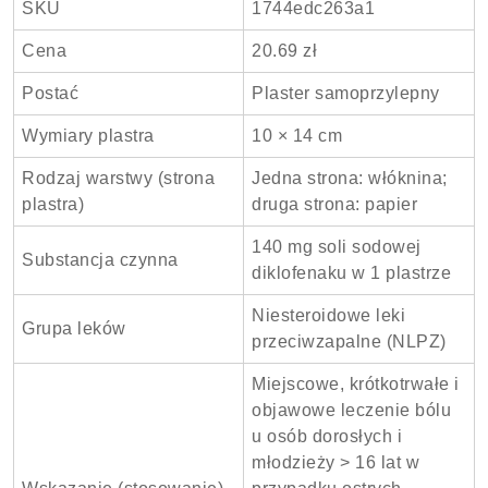
SKU
1744edc263a1
Cena
20.69 zł
Postać
Plaster samoprzylepny
Wymiary plastra
10 × 14 cm
Rodzaj warstwy (strona
Jedna strona: włóknina;
plastra)
druga strona: papier
140 mg soli sodowej
Substancja czynna
diklofenaku w 1 plastrze
Niesteroidowe leki
Grupa leków
przeciwzapalne (NLPZ)
Miejscowe, krótkotrwałe i
objawowe leczenie bólu
u osób dorosłych i
młodzieży > 16 lat w