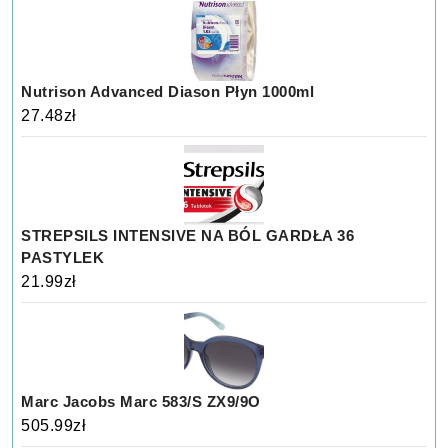
Nutrison Advanced Diason Płyn 1000ml
27.48
zł
STREPSILS INTENSIVE NA BÓL GARDŁA 36
PASTYLEK
21.99
zł
Marc Jacobs Marc 583/S ZX9/9O
505.99
zł