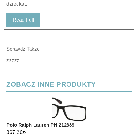
dziecka...
z
pompką
Read
Read Full
dozującą
Full
10g
Sprawdź Także
zzzzz
ZOBACZ INNE PRODUKTY
Polo Ralph Lauren PH 212389
367.26
zł