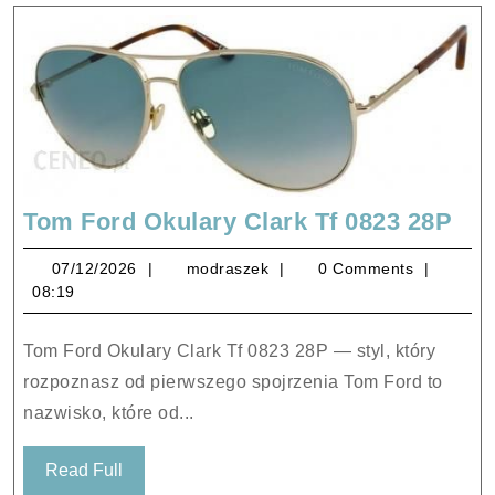
To
Tom Ford Okulary Clark Tf 0823 28P
For
07/12/2026
modraszek
07/12/2026
modraszek
0 Comments
Oku
08:19
Cla
Tf
Tom Ford Okulary Clark Tf 0823 28P — styl, który
082
rozpoznasz od pierwszego spojrzenia Tom Ford to
28
nazwisko, które od...
Read
Read Full