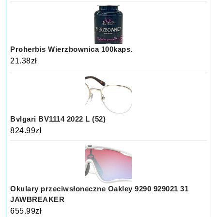
Proherbis Wierzbownica 100kaps.
21.38
zł
Bvlgari BV1114 2022 L (52)
824.99
zł
Okulary przeciwsłoneczne Oakley 9290 929021 31
JAWBREAKER
655.99
zł