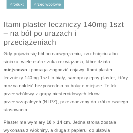
Produkt
Przeciwbólowe
Itami plaster leczniczy 140mg 1szt
– na ból po urazach i
przeciążeniach
Gdy pojawia się ból po nadwyrężeniu, zwichnięciu albo
siniaku, wiele osób szuka rozwiązania, które działa
miejscowo
i pomaga złagodzić objawy. Itami plaster
leczniczy 140mg 1szt to biały, samoprzylepny plaster, który
można nakleić bezpośrednio na bolące miejsce. To lek
przeciwbólowy z grupy niesteroidowych leków
przeciwzapalnych (NLPZ), przeznaczony do krótkotrwałego
stosowania.
Plaster ma wymiary
10 × 14 cm
. Jedna strona została
wykonana z włókniny, a druga z papieru, co ułatwia