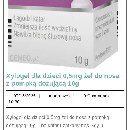
Xylogel dla dzieci 0,5mg żel do nosa
Xylogel
z pompką dozującą 10g
dla
07/13/2026
modraszek
07/13/2026
modraszek
0 Comments
dzieci
16:36
0,5mg
żel
Xylogel dla dzieci 0,5mg żel do nosa z pompką
do
dozującą 10g – na katar i zatkany nos Gdy u
nosa