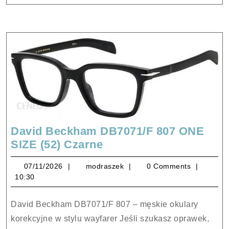
Full
David Beckham DB7071/F 807 ONE
David
SIZE (52) Czarne
Beckham
07/11/2026
modraszek
07/11/2026
modraszek
0 Comments
DB7071/F
10:30
807
ONE
David Beckham DB7071/F 807 – męskie okulary
SIZE
korekcyjne w stylu wayfarer Jeśli szukasz oprawek,
(52)