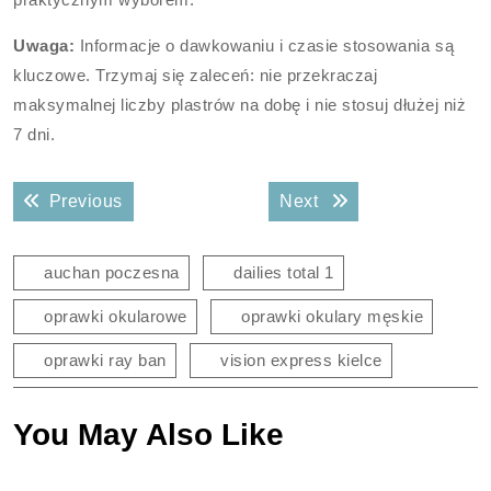
Uwaga:
Informacje o dawkowaniu i czasie stosowania są
kluczowe. Trzymaj się zaleceń: nie przekraczaj
maksymalnej liczby plastrów na dobę i nie stosuj dłużej niż
7 dni.
Nawigacja
Previous post:
Next post:
Previous
Next
wpisu
auchan poczesna
dailies total 1
oprawki okularowe
oprawki okulary męskie
oprawki ray ban
vision express kielce
You May Also Like