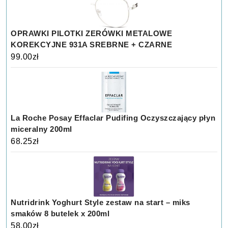
OPRAWKI PILOTKI ZERÓWKI METALOWE
KOREKCYJNE 931A SREBRNE + CZARNE
99.00
zł
La Roche Posay Effaclar Pudifing Oczyszczający płyn
miceralny 200ml
68.25
zł
Nutridrink Yoghurt Style zestaw na start – miks
smaków 8 butelek x 200ml
58.00
zł