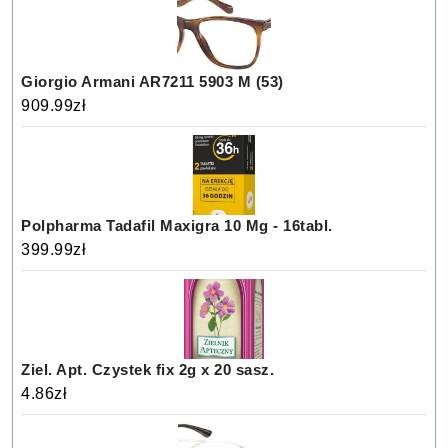
Giorgio Armani AR7211 5903 M (53)
909.99
zł
Polpharma Tadafil Maxigra 10 Mg - 16tabl.
399.99
zł
Ziel. Apt. Czystek fix 2g x 20 sasz.
4.86
zł