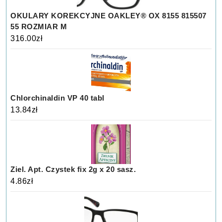
OKULARY KOREKCYJNE OAKLEY® OX 8155 815507
55 ROZMIAR M
316.00
zł
Chlorchinaldin VP 40 tabl
13.84
zł
Ziel. Apt. Czystek fix 2g x 20 sasz.
4.86
zł