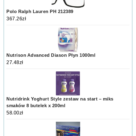
Polo Ralph Lauren PH 212389
367.26
zł
Nutrison Advanced Diason Płyn 1000ml
27.48
zł
Nutridrink Yoghurt Style zestaw na start – miks
smaków 8 butelek x 200ml
58.00
zł