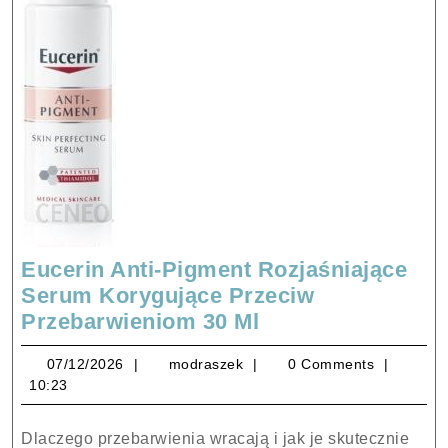
Eucerin Anti-Pigment Rozjaśniające
Serum Korygujące Przeciw
Eucerin
Przebarwieniom 30 Ml
Anti-
07/12/2026
modraszek
07/12/2026
modraszek
0 Comments
Pigment
10:23
Rozjaśniające
Serum
Dlaczego przebarwienia wracają i jak je skutecznie