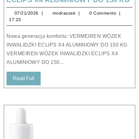
W
07/21/2026
modraszek
07/21/2026
modraszek
0 Comments
IN
17:23
EC
X4
Nowa generacja komfortu: VERMEIREN WÓZEK
AL
INWALIDZKI ECLIPS X4 ALUMINIOWY DO 150 KG
D
VERMEIREN WÓZEK INWALIDZKI ECLIPS X4
15
ALUMINIOWY DO 150...
K
Read
Read Full
Full