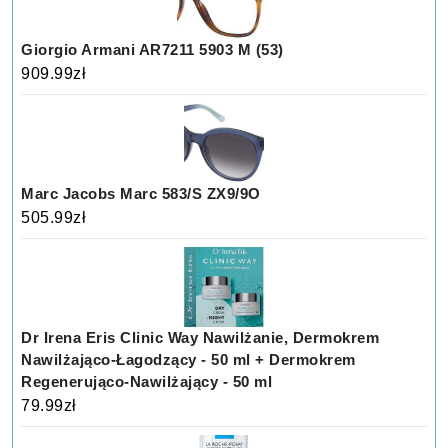
Giorgio Armani AR7211 5903 M (53)
909.99
zł
Marc Jacobs Marc 583/S ZX9/9O
505.99
zł
Dr Irena Eris Clinic Way Nawilżanie, Dermokrem
Nawilżająco-Łagodzący - 50 ml + Dermokrem
Regenerująco-Nawilżający - 50 ml
79.99
zł