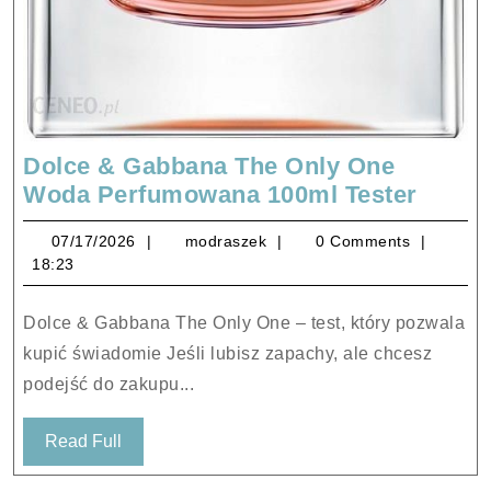
Dolce & Gabbana The Only One
Dolce
Woda Perfumowana 100ml Tester
&
07/17/2026
modraszek
07/17/2026
modraszek
0 Comments
Gabb
18:23
The
Only
Dolce & Gabbana The Only One – test, który pozwala
One
kupić świadomie Jeśli lubisz zapachy, ale chcesz
Woda
podejść do zakupu...
Perfu
100ml
Read
Read Full
Tester
Full