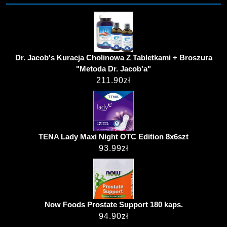
Dr. Jacob's Kuracja Cholinowa Z Tabletkami + Broszura
"Metoda Dr. Jacob'a"
211.90
zł
TENA Lady Maxi Night OTC Edition 8x6szt
93.99
zł
Now Foods Prostate Support 180 kaps.
94.90
zł