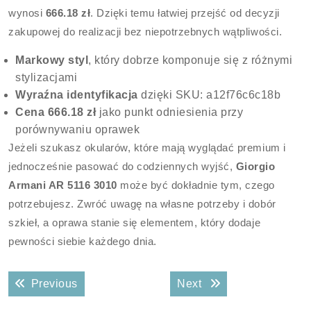
wynosi
666.18 zł
. Dzięki temu łatwiej przejść od decyzji
zakupowej do realizacji bez niepotrzebnych wątpliwości.
Markowy styl
, który dobrze komponuje się z różnymi
stylizacjami
Wyraźna identyfikacja
dzięki SKU: a12f76c6c18b
Cena 666.18 zł
jako punkt odniesienia przy
porównywaniu oprawek
Jeżeli szukasz okularów, które mają wyglądać premium i
jednocześnie pasować do codziennych wyjść,
Giorgio
Armani AR 5116 3010
może być dokładnie tym, czego
potrzebujesz. Zwróć uwagę na własne potrzeby i dobór
szkieł, a oprawa stanie się elementem, który dodaje
pewności siebie każdego dnia.
Nawigacja
Previous post:
Next post:
Previous
Next
wpisu