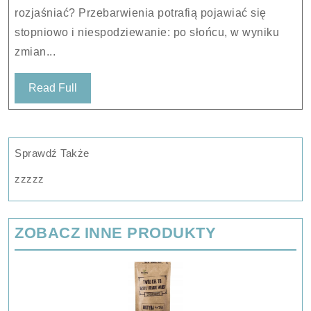
Korygujące
rozjaśniać? Przebarwienia potrafią pojawiać się
Przeciw
stopniowo i niespodziewanie: po słońcu, w wyniku
Przebarwieniom
zmian...
30
Ml
Read
Read Full
Full
Sprawdź Także
zzzzz
ZOBACZ INNE PRODUKTY