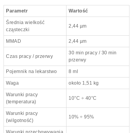
Parametr
Wartość
Średnia wielkość
2,44 µm
cząsteczki
MMAD
2,44 µm
30 min pracy / 30 min
Czas pracy / przerwy
przerwy
Pojemnik na lekarstwo
8 ml
Waga
około 1,51 kg
Warunki pracy
10°C ÷ 40°C
(temperatura)
Warunki pracy
10% ÷ 95%
(wilgotność)
Warunki przechowywania