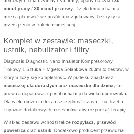
domowych i ma czytelny tryb pracy, oparty na cyklu
30
minut pracy / 30 minut przerwy
. Dzięki temu inhalacje
można planować w sposób uporządkowany, bez ryzyka
przeciążenia w trakcie długiej sesji.
Komplet w zestawie: maseczki,
ustnik, nebulizator i filtry
Diagnosis Diagnostic Nano Inhalator Kompresorowy
Tłokowy 1 Sztuka + Mgiełka Solankowa 200ml to zestaw, w
którym liczy się kompletność. W pudełku znajdziesz
maseczkę dla dorosłych
oraz
maseczkę dla dzieci
, co
pozwala dopasować sposób inhalacji do wieku domownika.
Dla wielu rodzin to duża oszczędność czasu – nie trzeba
kupować dodatkowych akcesoriów, aby rozpocząć terapię.
W skład zestawu wchodzi także
rozpylacz
,
przewód
powietrza
oraz
ustnik
. Dodatkowo producent przewidział