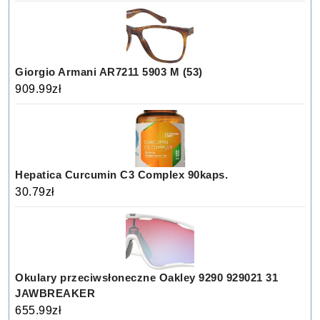
Giorgio Armani AR7211 5903 M (53)
909.99
zł
Hepatica Curcumin C3 Complex 90kaps.
30.79
zł
Okulary przeciwsłoneczne Oakley 9290 929021 31
JAWBREAKER
655.99
zł