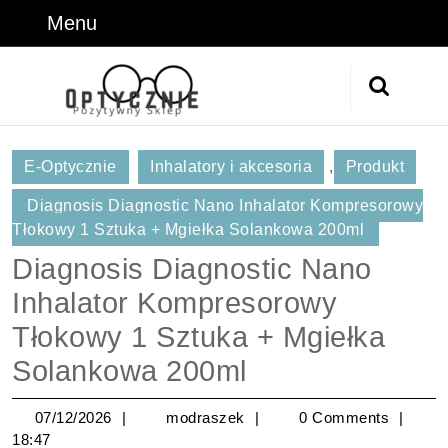
Skip
Menu
Menu
to
content
Skip
Search
to
for:
Content
E-Optycznie
Inhalatory i akcesoria
,
Produkt
Diagnosis Diagnostic Nano Inhalator Kompresorowy
Tłokowy 1 Sztuka + Mgiełka Solankowa 200ml
Diagnosis Diagnostic Nano
Inhalator Kompresorowy
Tłokowy 1 Sztuka + Mgiełka
Solankowa 200ml
07/12/2026
modraszek
07/12/2026
modraszek
0 Comments
18:47