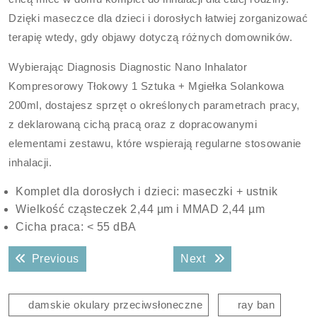
Dzięki maseczce dla dzieci i dorosłych łatwiej zorganizować
terapię wtedy, gdy objawy dotyczą różnych domowników.
Wybierając Diagnosis Diagnostic Nano Inhalator
Kompresorowy Tłokowy 1 Sztuka + Mgiełka Solankowa
200ml, dostajesz sprzęt o określonych parametrach pracy,
z deklarowaną cichą pracą oraz z dopracowanymi
elementami zestawu, które wspierają regularne stosowanie
inhalacji.
Komplet dla dorosłych i dzieci: maseczki + ustnik
Wielkość cząsteczek 2,44 µm i MMAD 2,44 µm
Cicha praca: < 55 dBA
Nawigacja
Previous post:
Next post:
Previous
Next
wpisu
damskie okulary przeciwsłoneczne
ray ban