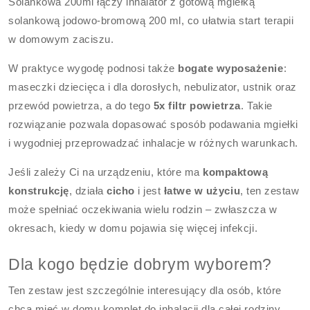
Solankowa 200ml łączy inhalator z gotową mgiełką
solankową jodowo-bromową 200 ml, co ułatwia start terapii
w domowym zaciszu.
W praktyce wygodę podnosi także
bogate wyposażenie
:
maseczki dziecięca i dla dorosłych, nebulizator, ustnik oraz
przewód powietrza, a do tego
5x filtr powietrza
. Takie
rozwiązanie pozwala dopasować sposób podawania mgiełki
i wygodniej przeprowadzać inhalacje w różnych warunkach.
Jeśli zależy Ci na urządzeniu, które ma
kompaktową
konstrukcję
, działa
cicho
i jest
łatwe w użyciu
, ten zestaw
może spełniać oczekiwania wielu rodzin – zwłaszcza w
okresach, kiedy w domu pojawia się więcej infekcji.
Dla kogo będzie dobrym wyborem?
Ten zestaw jest szczególnie interesujący dla osób, które
chcą mieć w domu komplet do inhalacji dla całej rodziny.