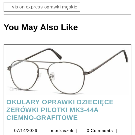
vision express oprawki męskie
You May Also Like
OKULARY OPRAWKI DZIECIĘCE
ZERÓWKI PILOTKI MK3-44A
OKULARY
CIEMNO-GRAFITOWE
OPRAWKI
07/14/2026
modraszek
07/14/2026
modraszek
0 Comments
DZIECIĘCE