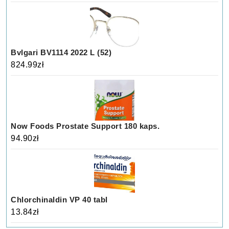
Bvlgari BV1114 2022 L (52)
824.99
zł
Now Foods Prostate Support 180 kaps.
94.90
zł
Chlorchinaldin VP 40 tabl
13.84
zł