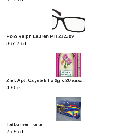
Polo Ralph Lauren PH 212389
367.26
zł
Ziel. Apt. Czystek fix 2g x 20 sasz.
4.86
zł
Fatburner Forte
25.95
zł