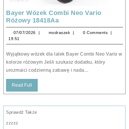
Bayer Wózek Combi Neo Vario
Bayer
Różowy 18418Aa
Wózek
07/07/2026
modraszek
07/07/2026
modraszek
0 Comments
Combi
19:51
Neo
Vario
Wyjątkowy wózek dla lalek Bayer Combi Neo Vario w
Różowy
kolorze różowym Jeśli szukasz dodatku, który
18418Aa
urozmaici codzienną zabawę i nada...
Read
Read Full
Full
Sprawdź Także
zzzzz