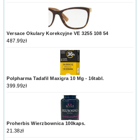
Versace Okulary Korekcyjne VE 3255 108 54
487.99
zł
Polpharma Tadafil Maxigra 10 Mg - 16tabl.
399.99
zł
Proherbis Wierzbownica 100kaps.
21.38
zł