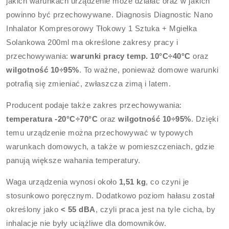
jakich warunkach urządzenie może działać oraz w jakich
powinno być przechowywane. Diagnosis Diagnostic Nano
Inhalator Kompresorowy Tłokowy 1 Sztuka + Mgiełka
Solankowa 200ml ma określone zakresy pracy i
przechowywania:
warunki pracy temp. 10°C÷40°C
oraz
wilgotność 10÷95%
. To ważne, ponieważ domowe warunki
potrafią się zmieniać, zwłaszcza zimą i latem.
Producent podaje także zakres przechowywania:
temperatura -20°C÷70°C
oraz
wilgotność 10÷95%
. Dzięki
temu urządzenie można przechowywać w typowych
warunkach domowych, a także w pomieszczeniach, gdzie
panują większe wahania temperatury.
Waga urządzenia wynosi około
1,51 kg
, co czyni je
stosunkowo poręcznym. Dodatkowo poziom hałasu został
określony jako
< 55 dBA
, czyli praca jest na tyle cicha, by
inhalacje nie były uciążliwe dla domowników.