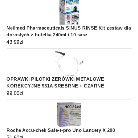
Neilmed Pharmaceuticals SINUS RINSE Kit zestaw dla
dorosłych z butelką 240ml i 10 sasz.
43.99
zł
OPRAWKI PILOTKI ZERÓWKI METALOWE
KOREKCYJNE 931A SREBRNE + CZARNE
99.00
zł
Roche Accu-chek Safe-t-pro Uno Lancety X 200
51.90
zł