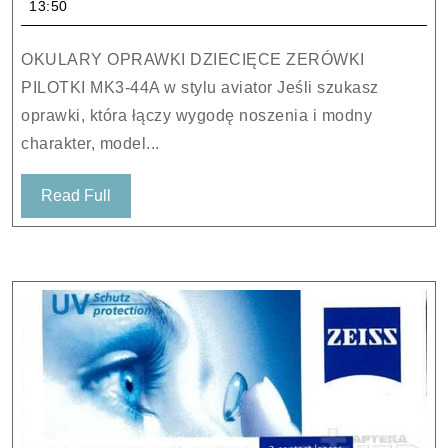
13:50
ZERÓWKI
PILOTKI
OKULARY OPRAWKI DZIECIĘCE ZERÓWKI
MK3-
PILOTKI MK3-44A w stylu aviator Jeśli szukasz
44A
oprawki, która łączy wygodę noszenia i modny
CIEMNO-
charakter, model...
GRAFITOWE
Read
Read Full
Full